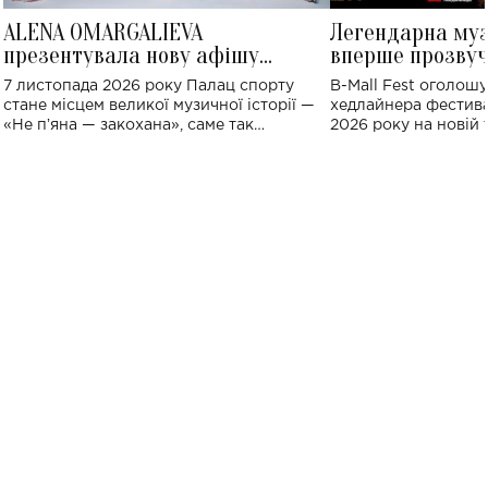
ALENA OMARGALIEVA
Легендарна му
презентувала нову афішу
вперше прозвуч
великого концерту в Палаці
Україні: де від
7 листопада 2026 року Палац спорту
B-Mall Fest оголош
спорту
стане місцем великої музичної історії —
хедлайнера фестива
«Не пʼяна — закохана», саме так
2026 року на новій т
символічно названо майбутній концерт
stage відбудеться у
ALENA OMARGALIEVA.
ENIGMA VOICES' OR