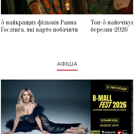
5 найкращих фільмів Раяна
Топ-5 найочіку
Ґослінга, які варто побачити
березня-2026
АФІША