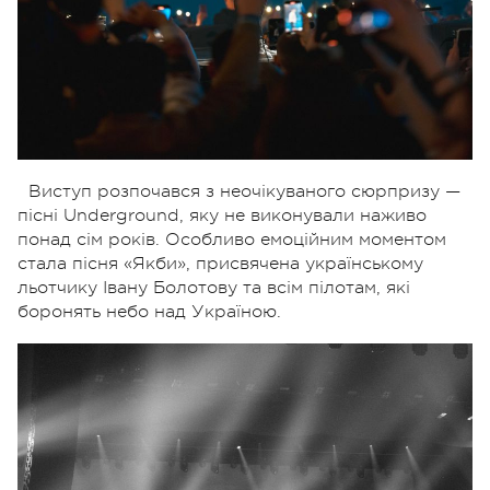
Виступ розпочався з неочікуваного сюрпризу —
пісні Underground, яку не виконували наживо
понад сім років. Особливо емоційним моментом
стала пісня «Якби», присвячена українському
льотчику Івану Болотову та всім пілотам, які
боронять небо над Україною.