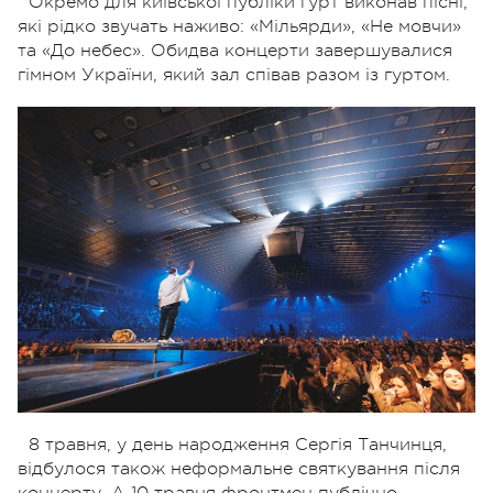
Окремо для київської публіки гурт виконав пісні,
які рідко звучать наживо: «Мільярди», «Не мовчи»
та «До небес». Обидва концерти завершувалися
гімном України, який зал співав разом із гуртом.
8 травня, у день народження Сергія Танчинця,
відбулося також неформальне святкування після
концерту. А 10 травня фронтмен публічно