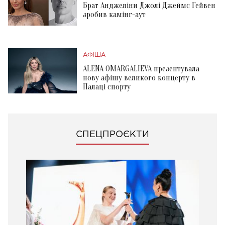
Брат Анджеліни Джолі Джеймс Гейвен
зробив камінг-аут
АФІША
ALENA OMARGALIEVA презентувала
нову афішу великого концерту в
Палаці спорту
СПЕЦПРОЄКТИ