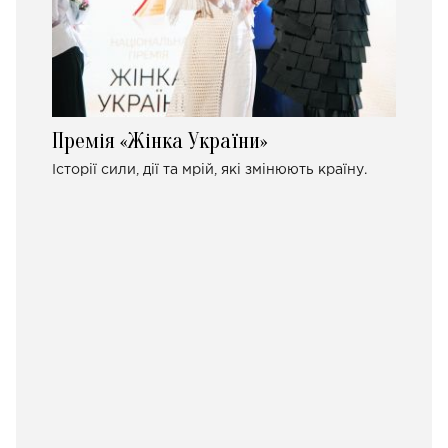
Премія «Жінка України»
Історії сили, дії та мрій, які змінюють країну.