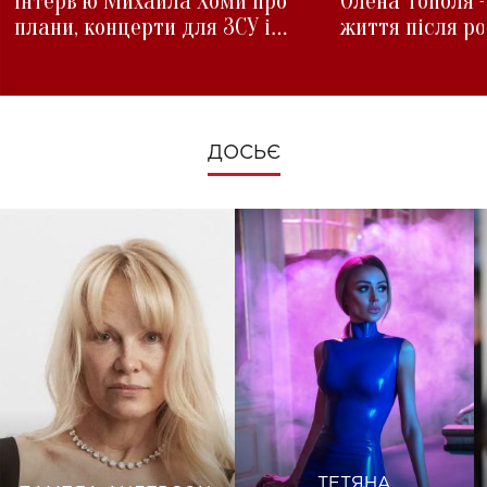
інтерв'ю Михайла Хоми про
Олена Тополя 
плани, концерти для ЗСУ і
життя після р
зміни під час війни
ДОСЬЄ
ТЕТЯНА