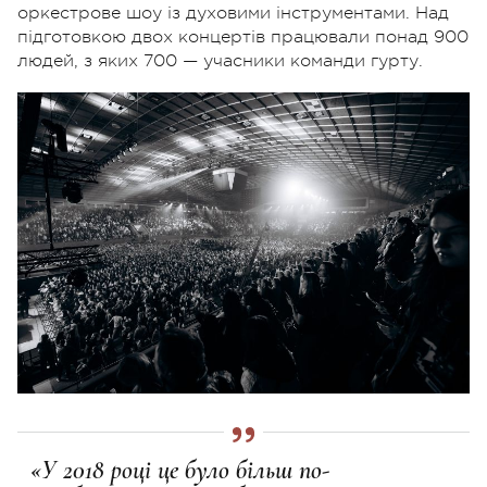
оркестрове шоу із духовими інструментами. Над
підготовкою двох концертів працювали понад 900
людей, з яких 700 — учасники команди гурту.
«У 2018 році це було більш по-