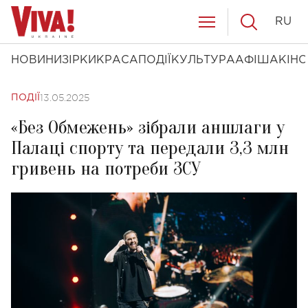
RU
НОВИНИ
ЗІРКИ
КРАСА
ПОДІЇ
КУЛЬТУРА
АФІША
КІНО
13.05.2025
ПОДІЇ
«Без Обмежень» зібрали аншлаги у
Палаці спорту та передали 3,3 млн
гривень на потреби ЗСУ