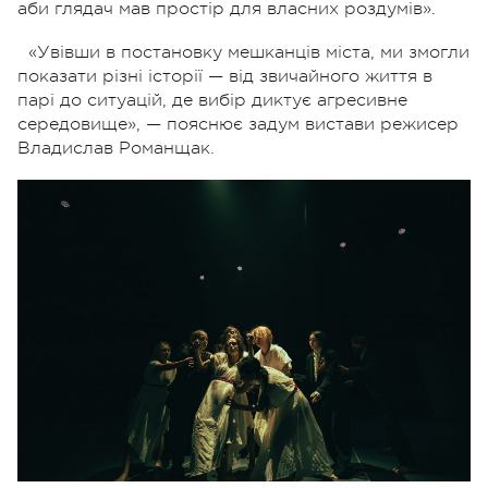
аби глядач мав простір для власних роздумів».
«Увівши в постановку мешканців міста, ми змогли
показати різні історії — від звичайного життя в
парі до ситуацій, де вибір диктує агресивне
середовище», — пояснює задум вистави режисер
Владислав Романщак.