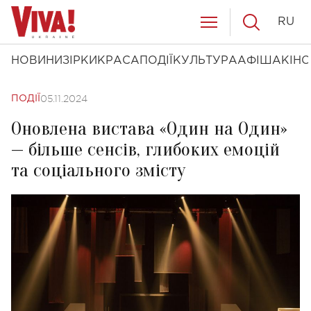
RU
НОВИНИ
ЗІРКИ
КРАСА
ПОДІЇ
КУЛЬТУРА
АФІША
КІНО
05.11.2024
ПОДІЇ
Оновлена вистава «Один на Один»
— більше сенсів, глибоких емоцій
та соціального змісту