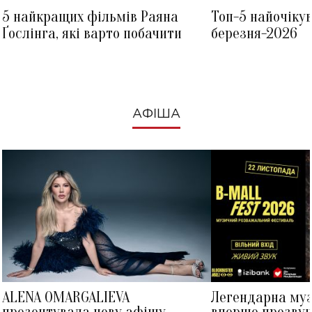
5 найкращих фільмів Раяна
Топ-5 найочіку
Ґослінга, які варто побачити
березня-2026
АФІША
ALENA OMARGALIEVA
Легендарна му
презентувала нову афішу
вперше прозвуч