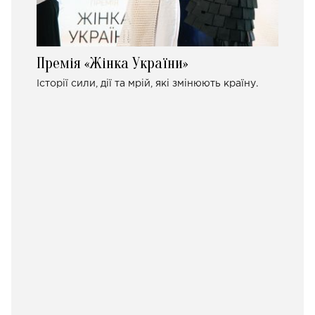
Премія «Жінка України»
Історії сили, дії та мрій, які змінюють країну.