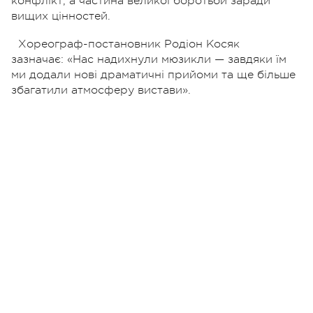
конфлікт, а частина великої боротьби заради
вищих цінностей.
Хореограф-постановник Родіон Косяк
зазначає:
«Нас надихнули мюзикли — завдяки їм
ми додали нові драматичні прийоми та ще більше
збагатили атмосферу вистави».