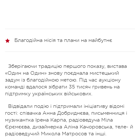
Благодійна місія та плани на майбутнє
Зберігаючи традицію першого показу, вистава
«Один на Один» знову поєднала мистецький
задум із благодійною метою. Під час аукціону
команді вдалося зібрати 35 тисяч гривень на
підтримку українських військових.
Відвідали подію і підтримали ініціативу відомі
гості: співачка Анна Добриднєва, письменниця і
музикантка Ірена Карпа, радіоведуча Міла
Єрємєєва, дизайнерка Аліна Качоровська, теле- й
радіоведучий Микола Матросов та інші.