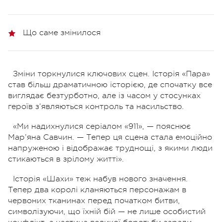
Що саме змінилося
Зміни торкнулися ключових сцен. Історія «Пара»
став більш драматичною історією, де спочатку все
виглядає безтурботно, але із часом у стосунках
героїв з’являються контроль та насильство.
«Ми надихнулися серіалом «911», — пояснює
Мар’яна Савчин. — Тепер ця сцена стала емоційно
напруженою і відображає труднощі, з якими люди
стикаються в зрілому житті».
Історія «Шахи» теж набув нового значення.
Тепер два королі кланяються персонажам в
червоних тканинах перед початком битви,
символізуючи, що їхній бій — не лише особистий