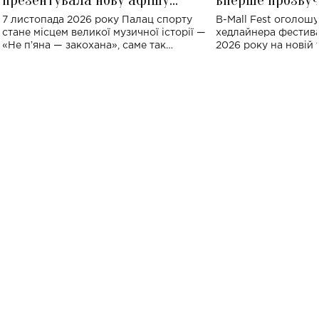
великого концерту в Палаці
Україні: де від
7 листопада 2026 року Палац спорту
B-Mall Fest оголош
спорту
стане місцем великої музичної історії —
хедлайнера фестива
«Не пʼяна — закохана», саме так
2026 року на новій т
символічно названо майбутній концерт
stage відбудеться у
ALENA OMARGALIEVA.
ENIGMA VOICES' OR