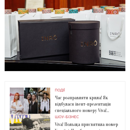
ПОДІЇ
Час розправляти крила! Як
відбулася івент-презентація
спеціального номеру Viva!
Connecting Women
ШОУ-БІЗНЕС
Viva! Польща присвятила номер