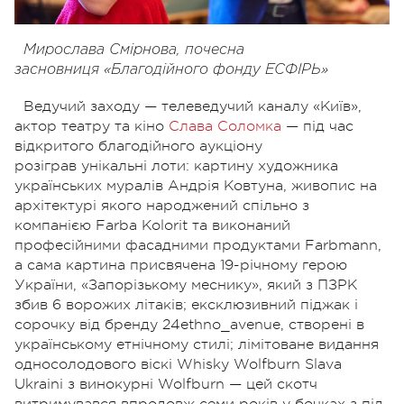
Мирослава Смірнова, почесна
засновниця «Благодійного фонду ЕСФІРЬ»
Ведучий заходу — телеведучий каналу «Київ»,
актор театру та кіно
Слава Соломка
—
під час
відкритого благодійного аукціону
розіграв
унікальні лоти: картину художника
українських муралiв Андрія Ковтуна, живопис на
архiтектурi якого народжений спiльно з
компанiєю Farba Kolorit та виконаний
професiйними фасадними продуктами Farbmann,
а сама картина
присвячена 19-річному герою
України, «Запорізькому меснику», який з ПЗРК
збив 6 ворожих літаків;
ексклюзивний піджак і
сорочку від бренду 24ethno_avenue, створені в
українському етнічному стилі;
лімітоване видання
односолодового віскі
Whisky Wolfburn Slava
Ukraini
з винокурні Wolfburn — цей скотч