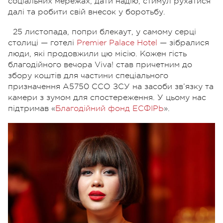
соціальних мережах, дати надію, стимул рухатися
далі та робити свій внесок у боротьбу.
25 листопада, попри блекаут, у самому серці
столиці — готелі
Premier Palace Hotel
— зібралися
люди, які продовжили цю місію. Кожен гість
благодійного вечора Viva! став причетним до
збору коштів для частини спеціального
призначення А5750 ССО ЗСУ на засоби зв’язку та
камери з зумом для спостереження. У цьому нас
підтримав
«
Благодійний фонд ЕСФІРЬ
».