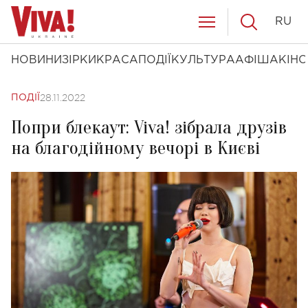
RU
НОВИНИ
ЗІРКИ
КРАСА
ПОДІЇ
КУЛЬТУРА
АФІША
КІНО
28.11.2022
ПОДІЇ
Попри блекаут: Viva! зібрала друзів
на благодійному вечорі в Києві