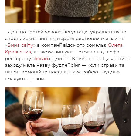
Далі на гостей чекала дегустація українських та
європейских вин від мережі фірмових магазинів
«
Вина світу
» в компанії відомого сомельє
Олега
Кравченка
, а також вишукані страви від шефа
ресторану «
Ікігай
» Дмитра Кривошапа. Ця частина
заходу мала назву фудпейрінг — коли страви та
напої гармонійно поєднані між собою і чудово
смакують разом.