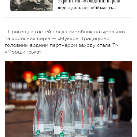
Україні. На обкладинці перша
леді з донькою обіймають
президента
Пригощав гостей події і виробник натуральних
та корисних сирів — «Мукко». Традиційно
головним водним партнером заходу стала ТМ
«Моршинська».