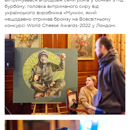
витримувався впродовж семи років у бочках з під
бурбону
; головка витриманого сиру від
українського виробника «Мукко», який
нещодавно отримав бронзу на Всесвітньому
конкурсі World Cheese Awards-2022 у Лондоні.