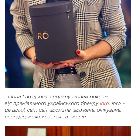
Ілона Гвоздьова з подарунковим боксом
від преміального українського бренду
Inro
. Inro –
це цілий світ: світ ароматів, вражень, очікувань,
спогадів, можливостей та емоцій.