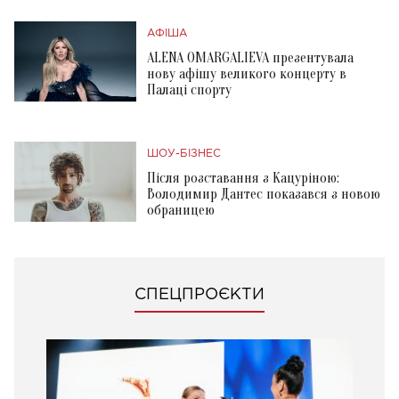
АФІША
ALENA OMARGALIEVA презентувала
нову афішу великого концерту в
Палаці спорту
ШОУ-БІЗНЕС
Після розставання з Кацуріною:
Володимир Дантес показався з новою
обраницею
СПЕЦПРОЄКТИ