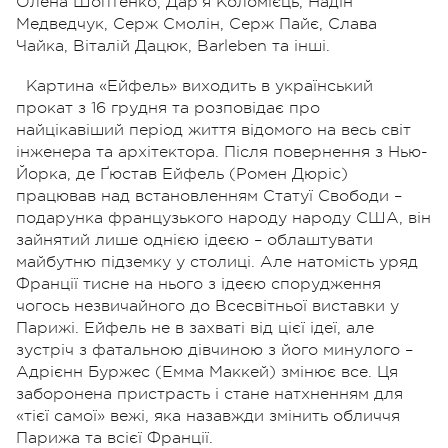
Олена Шоптенко, Дар'я Коломієць, Надін
Медведчук, Серж Смолін, Серж Пайє, Слава
Чайка, Віталій Дацюк,
Barleben та інші.
Картина «Ейфель» виходить в український
прокат з 16 грудня та розповідає про
найцікавіший період життя відомого на весь світ
інженера та архітектора. Після повернення з Нью-
Йорка, де Ґюстав Ейфель (Ромен Дюріс)
працював над встановленням Статуї Свободи –
подарунка французького народу народу США, він
зайнятий лише однією ідеєю – облаштувати
майбутню підземку у столиці. Але натомість уряд
Франції тисне на нього з ідеєю спорудження
чогось незвичайного до Всесвітньої виставки у
Парижі. Ейфель не в захваті від цієї ідеї, але
зустріч з фатальною дівчиною з його минулого –
Адрієнн Буржес (Емма Маккей) змінює все. Ця
заборонена пристрасть і стане натхненням для
«тієї самої» вежі, яка назавжди змінить обличчя
Парижа та всієї Франції.