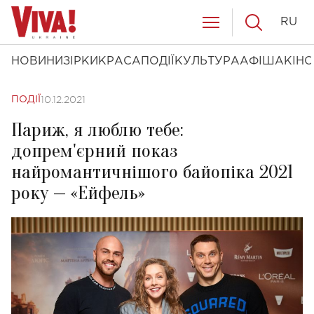
RU
НОВИНИ
ЗІРКИ
КРАСА
ПОДІЇ
КУЛЬТУРА
АФІША
КІНО
10.12.2021
ПОДІЇ
Париж, я люблю тебе:
допрем'єрний показ
найромантичнішого байопіка 2021
року — «Ейфель»