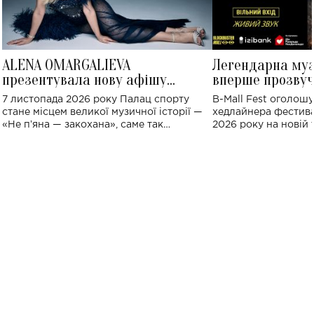
ALENA OMARGALIEVA
Легендарна му
презентувала нову афішу
вперше прозвуч
великого концерту в Палаці
Україні: де від
7 листопада 2026 року Палац спорту
B-Mall Fest оголош
спорту
стане місцем великої музичної історії —
хедлайнера фестива
«Не пʼяна — закохана», саме так
2026 року на новій т
символічно названо майбутній концерт
stage відбудеться у
ALENA OMARGALIEVA.
ENIGMA VOICES' OR