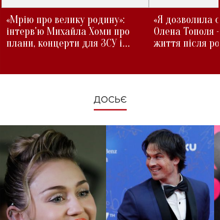
«Мрію про велику родину»:
«Я дозволила с
інтерв'ю Михайла Хоми про
Олена Тополя 
плани, концерти для ЗСУ і
життя після р
зміни під час війни
ДОСЬЄ