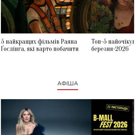
5 найкращих фільмів Раяна
Топ-5 найочіку
Ґослінга, які варто побачити
березня-2026
АФІША