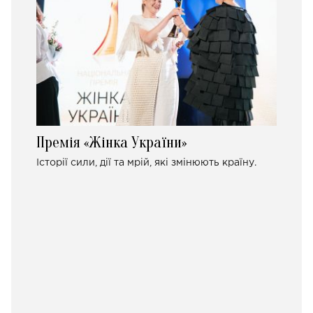
Премія «Жінка України»
Історії сили, дії та мрій, які змінюють країну.