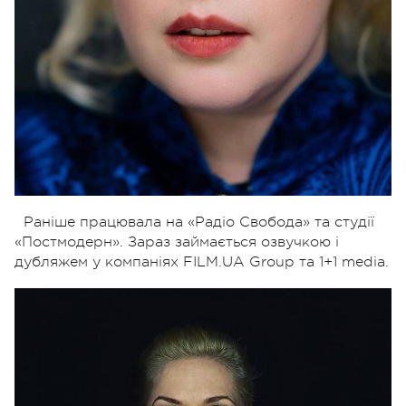
Раніше працювала на «Радіо Свобода» та студії
«Постмодерн». Зараз займається озвучкою і
дубляжем у компаніях FILM.UA Group та 1+1 media.