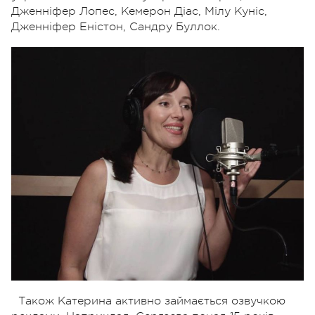
Дженніфер Лопес, Кемерон Діас, Мілу Куніс,
Дженніфер Еністон, Сандру Буллок.
Також Катерина активно займається озвучкою