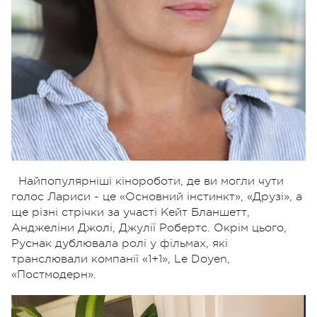
Найпопулярніші кінороботи, де ви могли чути
голос Лариси - це «Основний інстинкт», «Друзі», а
ще різні стрічки за участі Кейт Бланшетт,
Анджеліни Джолі, Джулії Робертс. Окрім цього,
Руснак дублювала ролі у фільмах, які
транслювали компанії «1+1», Le Doyen,
«Постмодерн».