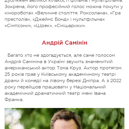
дубляжем великої кількості фільмів і мультфільмів.
Зокрема, його професійний голос можна почути у
кінороботах «Величне століття. Роксолана», «Гра
престолів», «Джеймс Бонд» і мультфільмах
«Сімпсони», «Шрек», «Смішарики».
Андрій Самінін
Багато хто не здогадується, але саме голосом
Андрія Самініна в Україні звучить знаменитий
американський актор Тома Круз. Актор протягом
25 років грав у Київському академічному театрі
драми й комедії на лівому березі Дніпра. А з 2022
року перейшов працювати у Національний
академічний драматичний театр імені Івана
Франка.