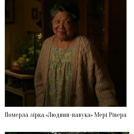
Померла зірка «Людини-павука» Мері Рівера