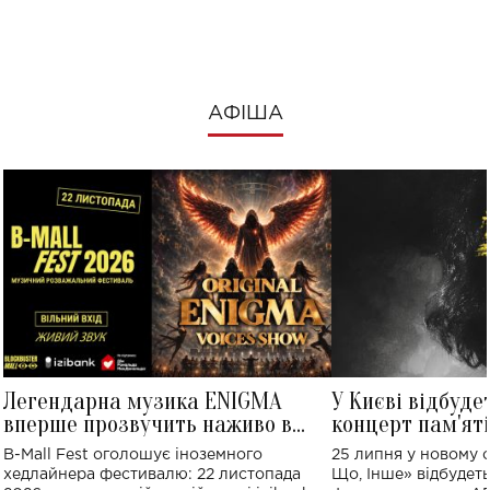
АФІША
Легендарна музика ENIGMA
У Києві відбуде
вперше прозвучить наживо в
концерт пам'ят
Україні: де відбудеться концерт
Клименка: понад
B-Mall Fest оголошує іноземного
25 липня у новому o
виконають пісн
хедлайнера фестивалю: 22 листопада
Що, Інше» відбудеть