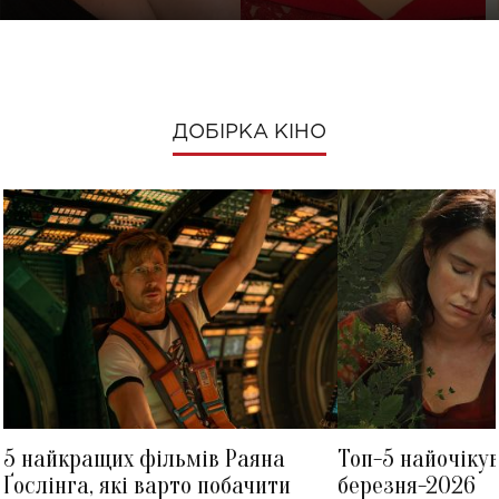
ДОБІРКА КІНО
5 найкращих фільмів Раяна
Топ-5 найочіку
Ґослінга, які варто побачити
березня-2026