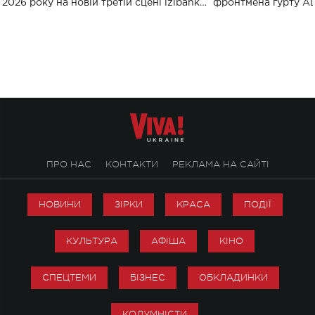
2026 року на новій третій сцені izibank
фронтмена гурту A
stage відбудеться українська прем'єра
Клименка. Це буде 
ENIGMA VOICES' ORIGINAL LIVE SHOW.
вечір, присвячений 
творчість стала си
справжньої любові д
ПРО НАС
КОНТАКТИ
РЕКЛАМА НА САЙТІ
НОВИНИ
ЗІРКИ
КРАСА
ПОДІЇ
КУЛЬТУРА
АФІША
КІНО
СПЕЦТЕМИ
БІЗНЕС
ОБКЛАДИНКИ
КОЛУМНІСТИ