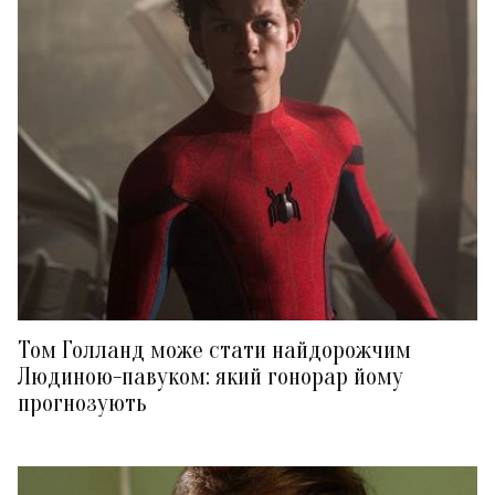
Том Голланд може стати найдорожчим
Людиною-павуком: який гонорар йому
прогнозують