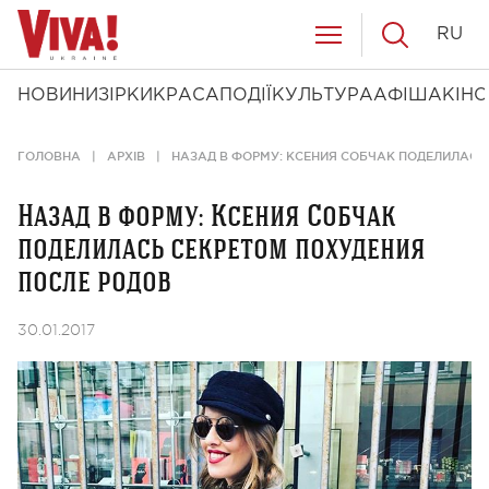
RU
НОВИНИ
ЗІРКИ
КРАСА
ПОДІЇ
КУЛЬТУРА
АФІША
КІНО
ГОЛОВНА
АРХІВ
НАЗАД В ФОРМУ: КСЕНИЯ СОБЧАК ПОДЕЛИЛАСЬ
Назад в форму: Ксения Собчак
поделилась секретом похудения
после родов
30.01.2017