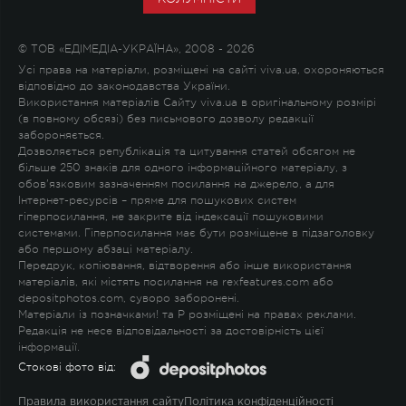
© ТОВ «ЕДІМЕДІА-УКРАЇНА», 2008 - 2026
Усі права на матеріали, розміщені на сайті viva.ua, охороняються
відповідно до законодавства України.
Використання матеріалів Сайту viva.ua в оригінальному розмірі
(в повному обсязі) без письмового дозволу редакції
забороняється.
Дозволяється републікація та цитування статей обсягом не
більше 250 знаків для одного інформаційного матеріалу, з
обов'язковим зазначенням посилання на джерело, а для
Інтернет-ресурсів – пряме для пошукових систем
гіперпосилання, не закрите від індексації пошуковими
системами. Гіперпосилання має бути розміщене в підзаголовку
або першому абзаці матеріалу.
Передрук, копіювання, відтворення або інше використання
матеріалів, які містять посилання на rexfeatures.com або
depositphotos.com, суворо заборонені.
Матеріали із позначками
!
та
P
розміщені на правах реклами.
Редакція не несе відповідальності за достовірність цієї
інформації.
Стокові фото від:
Правила використання сайту
Політика конфіденційності