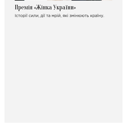
Премія «Жінка України»
Історії сили, дії та мрій, які змінюють країну.