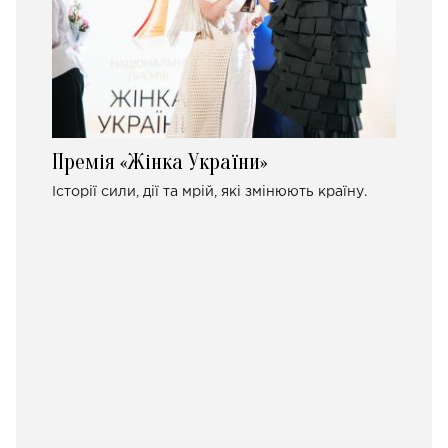
Премія «Жінка України»
Історії сили, дії та мрій, які змінюють країну.