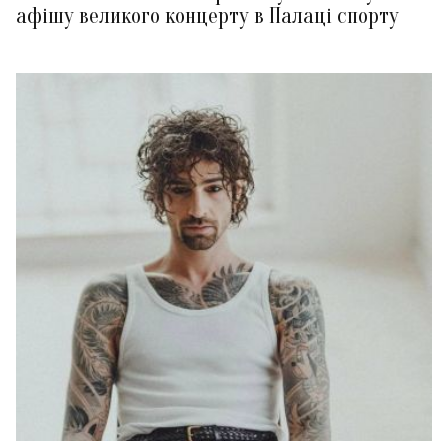
афішу великого концерту в Палаці спорту