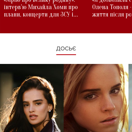
інтерв'ю Михайла Хоми про
Олена Тополя 
плани, концерти для ЗСУ і
життя після р
зміни під час війни
ДОСЬЄ