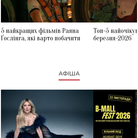
5 найкращих фільмів Раяна
Топ-5 найочіку
Ґослінга, які варто побачити
березня-2026
АФІША