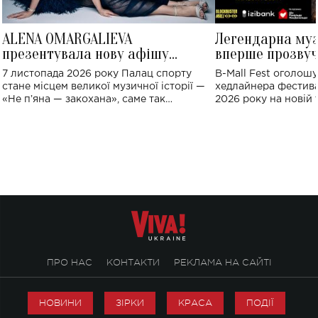
ALENA OMARGALIEVA
Легендарна му
презентувала нову афішу
вперше прозвуч
великого концерту в Палаці
Україні: де від
7 листопада 2026 року Палац спорту
B-Mall Fest оголош
спорту
стане місцем великої музичної історії —
хедлайнера фестива
«Не пʼяна — закохана», саме так
2026 року на новій т
символічно названо майбутній концерт
stage відбудеться у
ALENA OMARGALIEVA.
ENIGMA VOICES' OR
ПРО НАС
КОНТАКТИ
РЕКЛАМА НА САЙТІ
НОВИНИ
ЗІРКИ
КРАСА
ПОДІЇ