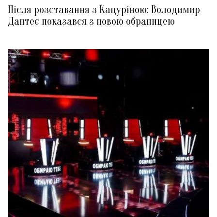
Після розставання з Кацуріною: Володимир
Дантес показався з новою обраницею