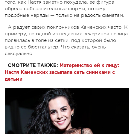
того, как Настя заметно похудела, ее фигура
обрела соблазнительные формы, потому
подобные наряды — только на радость фанатам.
А радует своих поклонников Каменских часто. К
примеру, на одной из недавних вечеринок певица
появилась в топе из сетки, под которой было
видно ее бюстгальтер. Что сказать, очень
сексуально.
СМОТРИТЕ ТАКЖЕ:
Материнство ей к лицу:
Настя Каменских засыпала сеть снимками с
детьми