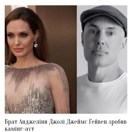
Брат Анджеліни Джолі Джеймс Гейвен зробив
камінг-аут