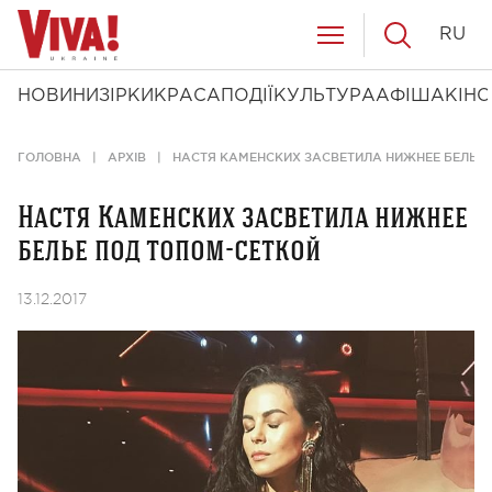
RU
НОВИНИ
ЗІРКИ
КРАСА
ПОДІЇ
КУЛЬТУРА
АФІША
КІНО
ГОЛОВНА
АРХІВ
НАСТЯ КАМЕНСКИХ ЗАСВЕТИЛА НИЖНЕЕ БЕЛЬЕ 
Настя Каменских засветила нижнее
белье под топом-сеткой
13.12.2017