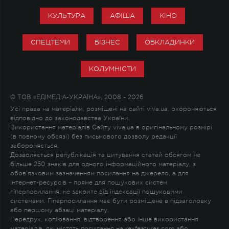
КУЛЬТУРА
АФІША
КІНО
СПЕЦТЕМИ
БІЗНЕС
ОБКЛАДИНКИ
КОЛУМНІСТИ
© ТОВ «ЕДІМЕДІА-УКРАЇНА», 2008 - 2026
Усі права на матеріали, розміщені на сайті viva.ua, охороняються
відповідно до законодавства України.
Використання матеріалів Сайту viva.ua в оригінальному розмірі
(в повному обсязі) без письмового дозволу редакції
забороняється.
Дозволяється републікація та цитування статей обсягом не
більше 250 знаків для одного інформаційного матеріалу, з
обов'язковим зазначенням посилання на джерело, а для
Інтернет-ресурсів – пряме для пошукових систем
гіперпосилання, не закрите від індексації пошуковими
системами. Гіперпосилання має бути розміщене в підзаголовку
або першому абзаці матеріалу.
Передрук, копіювання, відтворення або інше використання
матеріалів, які містять посилання на rexfeatures.com або