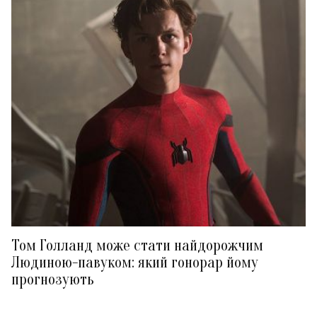
Том Голланд може стати найдорожчим
Людиною-павуком: який гонорар йому
прогнозують