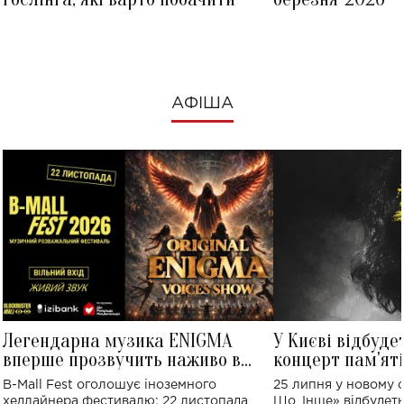
АФІША
Легендарна музика ENIGMA
У Києві відбуде
вперше прозвучить наживо в
концерт пам'ят
Україні: де відбудеться концерт
Клименка: понад
B-Mall Fest оголошує іноземного
25 липня у новому o
виконають пісн
хедлайнера фестивалю: 22 листопада
Що, Інше» відбудеть