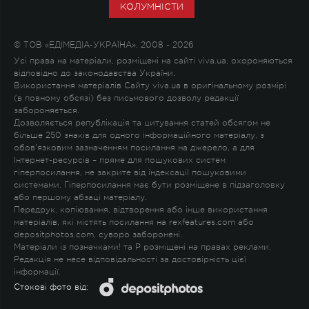
КОЛУМНІСТИ
© ТОВ «ЕДІМЕДІА-УКРАЇНА», 2008 - 2026
Усі права на матеріали, розміщені на сайті viva.ua, охороняються
відповідно до законодавства України.
Використання матеріалів Сайту viva.ua в оригінальному розмірі
(в повному обсязі) без письмового дозволу редакції
забороняється.
Дозволяється републікація та цитування статей обсягом не
більше 250 знаків для одного інформаційного матеріалу, з
обов'язковим зазначенням посилання на джерело, а для
Інтернет-ресурсів – пряме для пошукових систем
гіперпосилання, не закрите від індексації пошуковими
системами. Гіперпосилання має бути розміщене в підзаголовку
або першому абзаці матеріалу.
Передрук, копіювання, відтворення або інше використання
матеріалів, які містять посилання на rexfeatures.com або
depositphotos.com, суворо заборонені.
Матеріали із позначками
!
та
P
розміщені на правах реклами.
Редакція не несе відповідальності за достовірність цієї
інформації.
Стокові фото від: