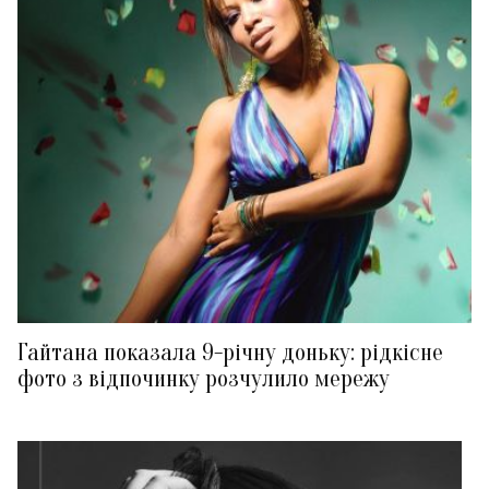
Гайтана показала 9-річну доньку: рідкісне
фото з відпочинку розчулило мережу