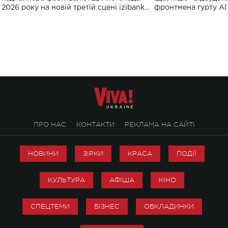
2026 року на новій третій сцені izibank
фронтмена гурту A
stage відбудеться українська прем'єра
Клименка. Це буде 
ENIGMA VOICES' ORIGINAL LIVE SHOW.
вечір, присвячений 
творчість стала си
справжньої любові д
ПРО НАС
КОНТАКТИ
РЕКЛАМА НА САЙТІ
НОВИНИ
ЗІРКИ
КРАСА
ПОДІЇ
КУЛЬТУРА
АФІША
КІНО
СПЕЦТЕМИ
БІЗНЕС
ОБКЛАДИНКИ