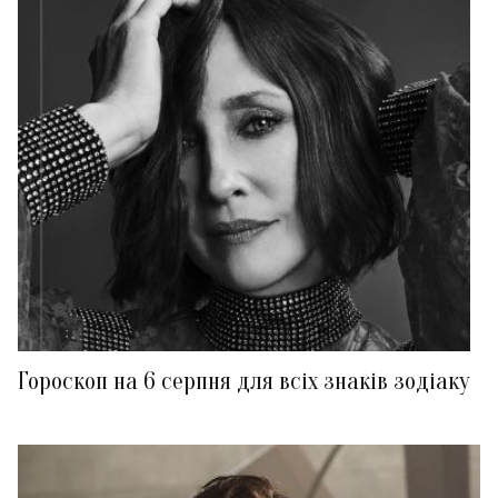
Гороскоп на 6 серпня для всіх знаків зодіаку