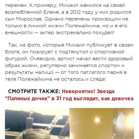
перемен. К примеру, Михаил женился на своей
возлюбленной Елене, а в 2012 году у них родился
сын Мирослав. Однако перемены произошли не
только в личной жизни Полежайкина, но и в его
внешности — актер экстремально похудел!
Так, на фото, которые Михаил публикует в своем
блоге, он позирует с подтянутой и спортивной
фигурой. Очевидно, артист начал вести здоровый
образ жизни, регулярно занимается спортом и
результаты налицо — от того патлатого парня в
теле Полежайкина не осталось и следа!
СМОТРИТЕ ТАКЖЕ:
Невероятно! Звезда
"Папиных дочек" в 31 год выглядит, как девочка