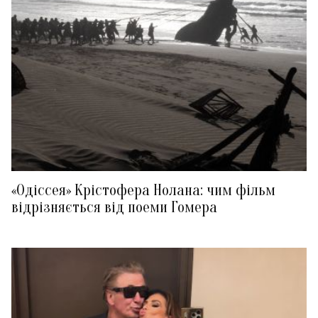
«Одіссея» Крістофера Нолана: чим фільм
відрізняється від поеми Гомера