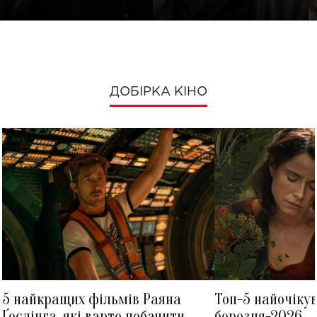
ДОБІРКА КІНО
5 найкращих фільмів Раяна
Топ-5 найочіку
Ґослінга, які варто побачити
березня-2026