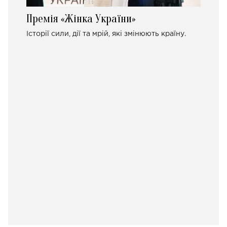
Премія «Жінка України»
Історії сили, дії та мрій, які змінюють країну.