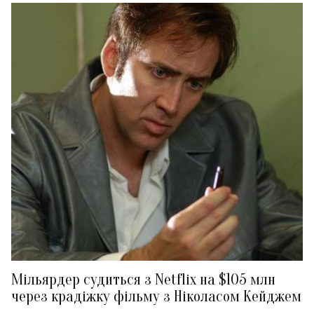
Мільярдер судиться з Netflix на $105 млн
через крадіжку фільму з Ніколасом Кейджем