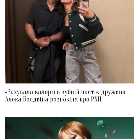
«Рахувала калорії в зубній пасті»: дружина
Алека Болдвіна розповіла про РХП