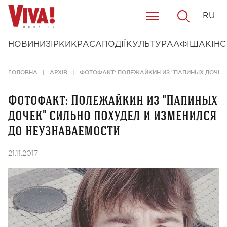
RU
НОВИНИ
ЗІРКИ
КРАСА
ПОДІЇ
КУЛЬТУРА
АФІША
КІНО
ГОЛОВНА
АРХІВ
ФОТОФАКТ: ПОЛЕЖАЙКИН ИЗ "ПАПИНЫХ ДОЧЕК"
Фотофакт: Полежайкин из "Папиных
дочек" сильно похудел и изменился
до неузнаваемости
21.11.2017