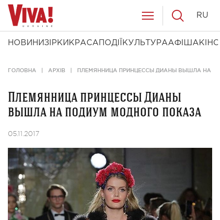
RU
НОВИНИ
ЗІРКИ
КРАСА
ПОДІЇ
КУЛЬТУРА
АФІША
КІНО
ГОЛОВНА
АРХІВ
ПЛЕМЯННИЦА ПРИНЦЕССЫ ДИАНЫ ВЫШЛА НА П
Племянница принцессы Дианы
вышла на подиум модного показа
05.11.2017