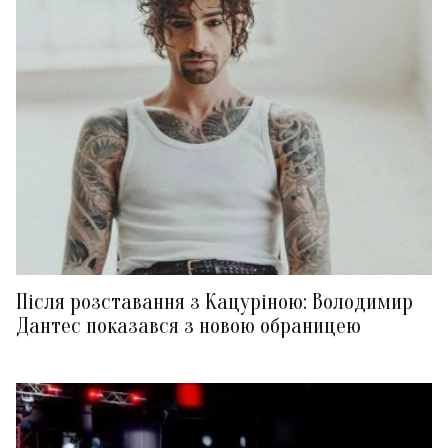
Після розставання з Кацуріною: Володимир
Дантес показався з новою обраницею