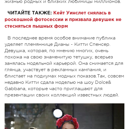
жизнью родных и близких любимицы миллионов.
ЧИТАЙТЕ ТАКЖЕ:
Кейт Уинслет снялась в
роскошной фотосессии и призвала девушек не
стесняться пышных форм
В последнее время особое внимание публика
уделяет племяннице Дианы - Китти Спенсер.
Девушка, которая, по мнению многих, очень
похожа на свою знаменитую тетушку, всерьез
занялась модельной карьерой. Она снимается для
глянца, участвует в рекламных кампания, и
блистает на подиумах модных показов.Так, совсем
недавно Китти сдала моделью на шоу Dolce&
Gabbana, которые часто приглашают для
презентации своих коллекций известных людей.