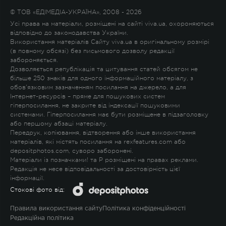
© ТОВ «ЕДІМЕДІА-УКРАЇНА», 2008 - 2026
Усі права на матеріали, розміщені на сайті viva.ua, охороняються
відповідно до законодавства України.
Використання матеріалів Сайту viva.ua в оригінальному розмірі
(в повному обсязі) без письмового дозволу редакції
забороняється.
Дозволяється републікація та цитування статей обсягом не
більше 250 знаків для одного інформаційного матеріалу, з
обов'язковим зазначенням посилання на джерело, а для
Інтернет-ресурсів – пряме для пошукових систем
гіперпосилання, не закрите від індексації пошуковими
системами. Гіперпосилання має бути розміщене в підзаголовку
або першому абзаці матеріалу.
Передрук, копіювання, відтворення або інше використання
матеріалів, які містять посилання на rexfeatures.com або
depositphotos.com, суворо заборонені.
Матеріали із позначками
!
та
P
розміщені на правах реклами.
Редакція не несе відповідальності за достовірність цієї
інформації.
Стокові фото від:
Правила використання сайту
Політика конфіденційності
Редакційна політика