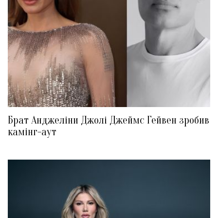
Брат Анджеліни Джолі Джеймс Гейвен зробив
камінг-аут