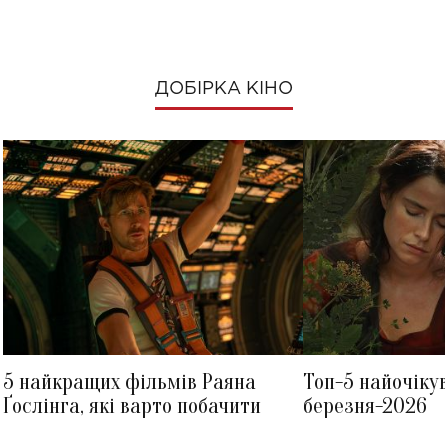
ДОБІРКА КІНО
5 найкращих фільмів Раяна
Топ-5 найочіку
Ґослінга, які варто побачити
березня-2026