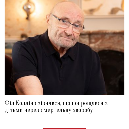
Філ Коллінз зізнався, що попрощався з
дітьми через смертельну хворобу