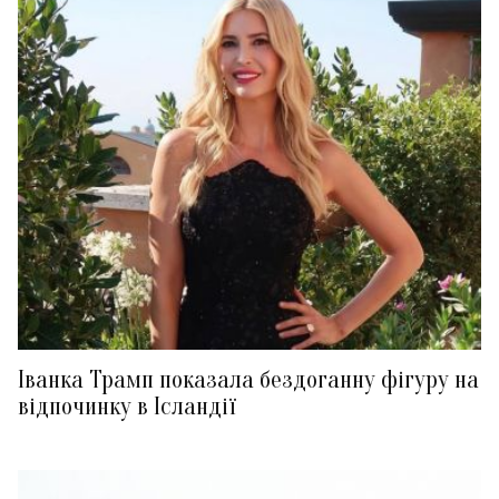
Іванка Трамп показала бездоганну фігуру на
відпочинку в Ісландії