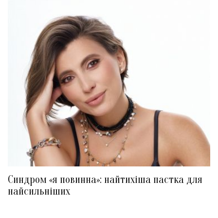
Синдром «я повинна»: найтихіша пастка для
найсильніших