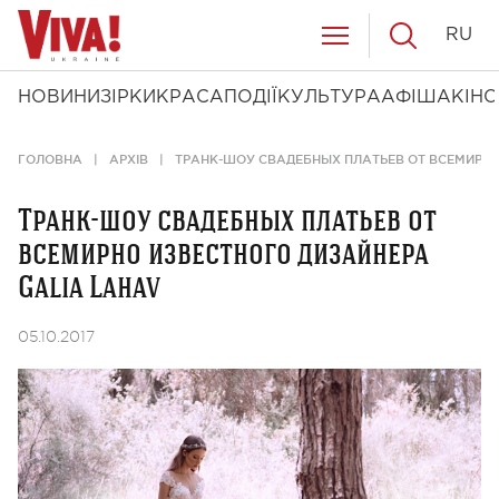
RU
НОВИНИ
ЗІРКИ
КРАСА
ПОДІЇ
КУЛЬТУРА
АФІША
КІНО
ГОЛОВНА
АРХІВ
ТРАНК-ШОУ СВАДЕБНЫХ ПЛАТЬЕВ ОТ ВСЕМИРНО
Транк-шоу свадебных платьев от
всемирно известного дизайнера
Galia Lahav
05.10.2017