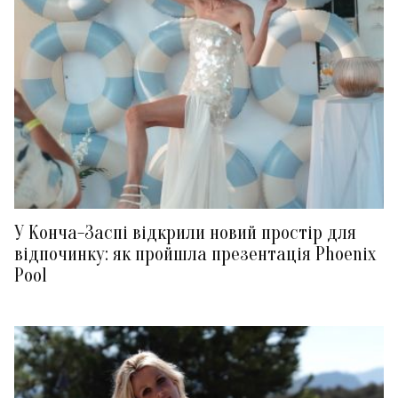
У Конча-Заспі відкрили новий простір для
відпочинку: як пройшла презентація Phoenix
Pool