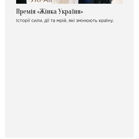
Премія «Жінка України»
Історії сили, дії та мрій, які змінюють країну.