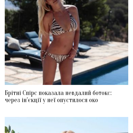
Брітні Спірс показала невдалий ботокс:
через ін'єкції у неї опустилося око