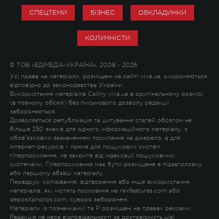
СПЕЦТЕМИ
БІЗНЕС
ОБКЛАДИНКИ
КОЛУМНІСТИ
© ТОВ «ЕДІМЕДІА-УКРАЇНА», 2008 - 2026
Усі права на матеріали, розміщені на сайті viva.ua, охороняються
відповідно до законодавства України.
Використання матеріалів Сайту viva.ua в оригінальному розмірі
(в повному обсязі) без письмового дозволу редакції
забороняється.
Дозволяється републікація та цитування статей обсягом не
більше 250 знаків для одного інформаційного матеріалу, з
обов'язковим зазначенням посилання на джерело, а для
Інтернет-ресурсів – пряме для пошукових систем
гіперпосилання, не закрите від індексації пошуковими
системами. Гіперпосилання має бути розміщене в підзаголовку
або першому абзаці матеріалу.
Передрук, копіювання, відтворення або інше використання
матеріалів, які містять посилання на rexfeatures.com або
depositphotos.com, суворо заборонені.
Матеріали із позначками
!
та
P
розміщені на правах реклами.
Редакція не несе відповідальності за достовірність цієї