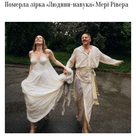
Померла зірка «Людини-павука» Мері Рівера