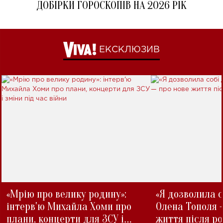
ДОБІРКИ ГОРОСКОПІВ НА 2026 РІК
ЕКСКЛЮЗИВ
«Мрію про велику родину»:
«Я дозволила с
інтерв'ю Михайла Хоми про
Олена Тополя 
плани, концерти для ЗСУ і
життя після р