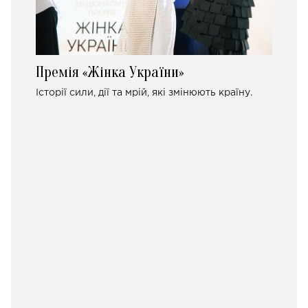
Премія «Жінка України»
Історії сили, дії та мрій, які змінюють країну.