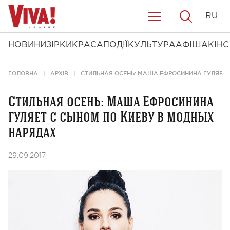
RU
НОВИНИ
ЗІРКИ
КРАСА
ПОДІЇ
КУЛЬТУРА
АФІША
КІНО
ГОЛОВНА
АРХІВ
СТИЛЬНАЯ ОСЕНЬ: МАША ЕФРОСИНИНА ГУЛЯЕТ 
Стильная осень: Маша Ефросинина
гуляет с сыном по Киеву в модных
нарядах
29.09.2017