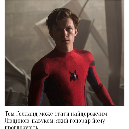
Том Голланд може стати найдорожчим
Людиною-павуком: який гонорар йому
прогнозують