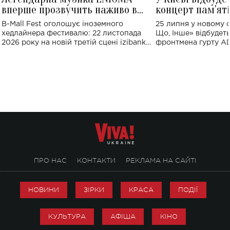
вперше прозвучить наживо в
концерт пам'ят
Україні: де відбудеться концерт
Клименка: понад
B-Mall Fest оголошує іноземного
25 липня у новому o
виконають пісн
хедлайнера фестивалю: 22 листопада
Що, Інше» відбудеть
2026 року на новій третій сцені izibank
фронтмена гурту A
stage відбудеться українська прем'єра
Клименка. Це буде 
ENIGMA VOICES' ORIGINAL LIVE SHOW.
вечір, присвячений 
творчість стала си
справжньої любові д
ПРО НАС
КОНТАКТИ
РЕКЛАМА НА САЙТІ
НОВИНИ
ЗІРКИ
КРАСА
ПОДІЇ
КУЛЬТУРА
АФІША
КІНО