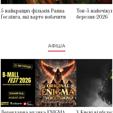
5 найкращих фільмів Раяна
Топ-5 найочіку
Ґослінга, які варто побачити
березня-2026
АФІША
Легендарна музика ENIGMA
У Києві відбуде