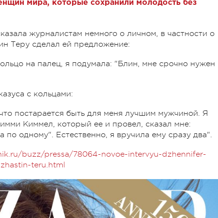
енщин мира, которые сохранили молодость без
казала журналистам немного о личном, в частности о
тин Теру сделал ей предложение:
льцо на палец, я подумала: "Блин, мне срочно нужен
казуса с кольцами:
 что постарается быть для меня лучшим мужчиной. Я
имми Киммел, который ее и провел, сказал мне:
 по одному". Естественно, я вручила ему сразу два".
nik.ru/buzz/pressa/78064-novoe-intervyu-dzhennifer-
zhastin-teru.html