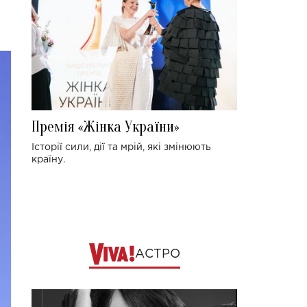
Премія «Жінка України»
Історії сили, дії та мрій, які змінюють
країну.
АСТРО