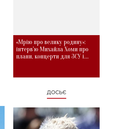
«Мрію про велику родину»:
інтерв'ю Михайла Хоми про
плани, концерти для ЗСУ і
зміни під час війни
ДОСЬЄ