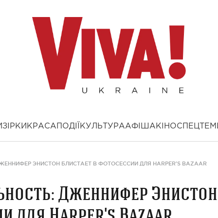
И
ЗІРКИ
КРАСА
ПОДІЇ
КУЛЬТУРА
АФІША
КІНО
СПЕЦТЕМ
ЖЕННИФЕР ЭНИСТОН БЛИСТАЕТ В ФОТОСЕССИИ ДЛЯ HARPER'S BAZAAR
ьность: Дженнифер Энистон
и для Harper's Bazaar