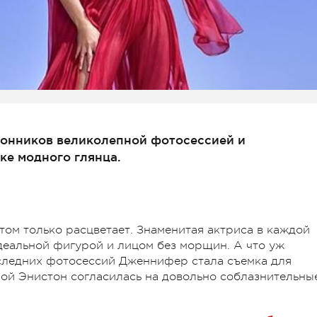
онников великолепной фотосессией и
ке модного глянца.
том только расцветает. Знаменитая актриса в каждой
деальной фигурой и лицом без морщин. А что уж
последних фотосессий Дженнифер стала съемка для
орой Энистон согласилась на довольно соблазнительны