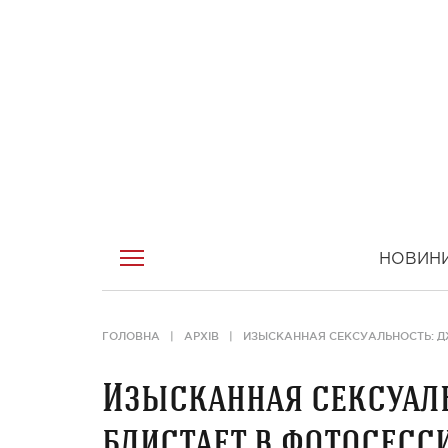
НОВИН
ГОЛОВНА
АРХІВ
ИЗЫСКАННАЯ СЕКСУАЛЬНОСТЬ: Д
Изысканная сексуал
блистает в фотосесси