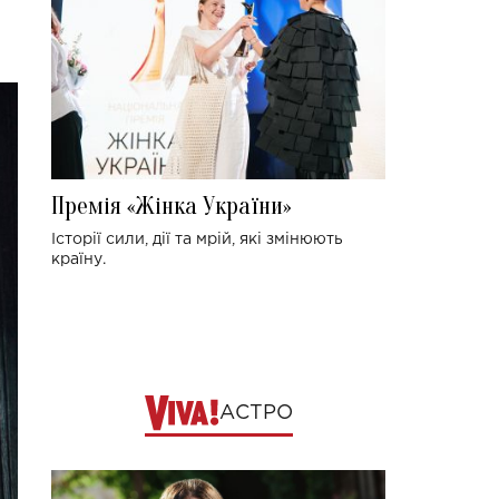
Премія «Жінка України»
Історії сили, дії та мрій, які змінюють
країну.
АСТРО