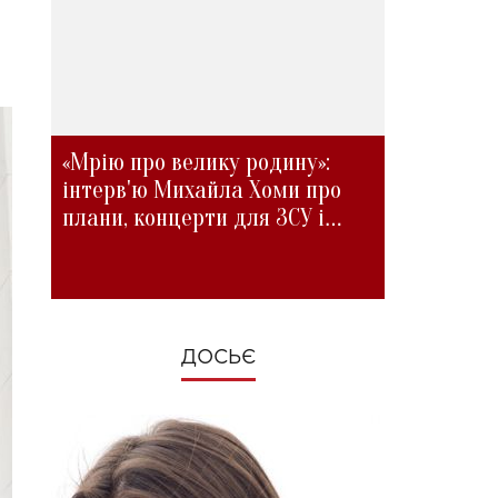
«Мрію про велику родину»:
інтерв'ю Михайла Хоми про
плани, концерти для ЗСУ і
зміни під час війни
ДОСЬЄ