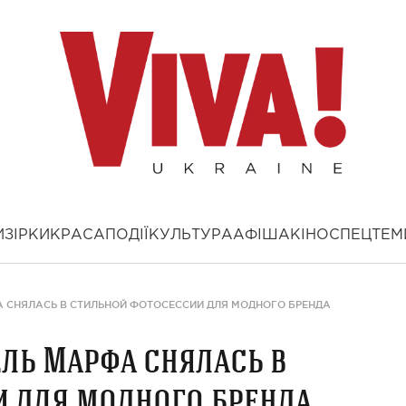
И
ЗІРКИ
КРАСА
ПОДІЇ
КУЛЬТУРА
АФІША
КІНО
СПЕЦТЕМ
 СНЯЛАСЬ В СТИЛЬНОЙ ФОТОСЕССИИ ДЛЯ МОДНОГО БРЕНДА
ль Марфа снялась в
 для модного бренда