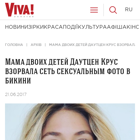
RU
НОВИНИ
ЗІРКИ
КРАСА
ПОДІЇ
КУЛЬТУРА
АФІША
КІНО
ГОЛОВНА
АРХІВ
МАМА ДВОИХ ДЕТЕЙ ДАУТЦЕН КРУС ВЗОРВАЛА 
Мама двоих детей Даутцен Крус
взорвала сеть сексуальным фото в
бикини
21.06.2017