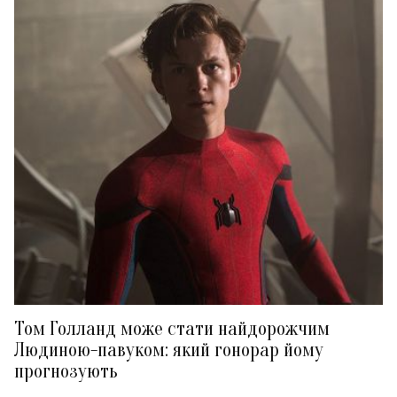
Том Голланд може стати найдорожчим
Людиною-павуком: який гонорар йому
прогнозують