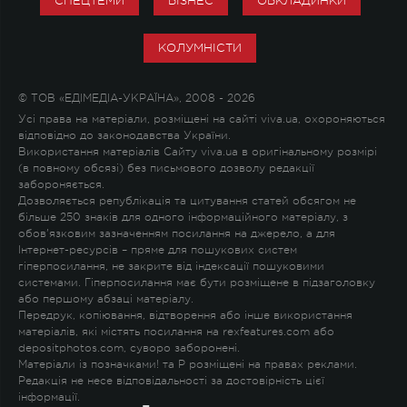
СПЕЦТЕМИ
БІЗНЕС
ОБКЛАДИНКИ
КОЛУМНІСТИ
© ТОВ «ЕДІМЕДІА-УКРАЇНА», 2008 - 2026
Усі права на матеріали, розміщені на сайті viva.ua, охороняються
відповідно до законодавства України.
Використання матеріалів Сайту viva.ua в оригінальному розмірі
(в повному обсязі) без письмового дозволу редакції
забороняється.
Дозволяється републікація та цитування статей обсягом не
більше 250 знаків для одного інформаційного матеріалу, з
обов'язковим зазначенням посилання на джерело, а для
Інтернет-ресурсів – пряме для пошукових систем
гіперпосилання, не закрите від індексації пошуковими
системами. Гіперпосилання має бути розміщене в підзаголовку
або першому абзаці матеріалу.
Передрук, копіювання, відтворення або інше використання
матеріалів, які містять посилання на rexfeatures.com або
depositphotos.com, суворо заборонені.
Матеріали із позначками
!
та
P
розміщені на правах реклами.
Редакція не несе відповідальності за достовірність цієї
інформації.