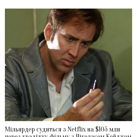
Мільярдер судиться з Netflix на $105 млн
через крадіжку фільму з Ніколасом Кейджем