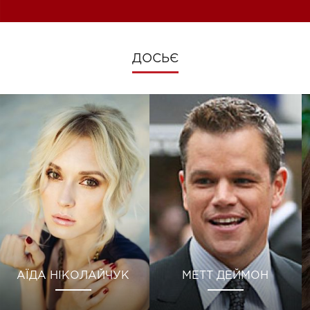
ДОСЬЄ
АЇДА НІКОЛАЙЧУК
МЕТТ ДЕЙМОН