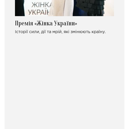
Премія «Жінка України»
Історії сили, дії та мрій, які змінюють країну.