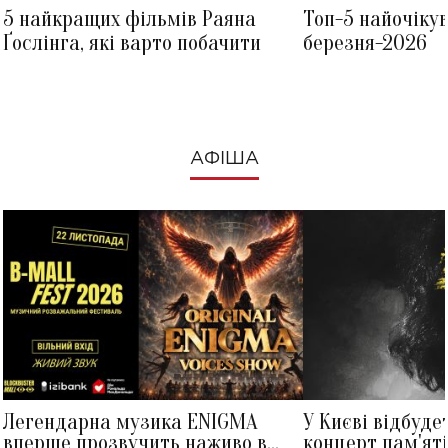
5 найкращих фільмів Раяна
Топ-5 найочіку
Ґослінга, які варто побачити
березня-2026
АФІША
Легендарна музика ENIGMA
У Києві відбуде
вперше прозвучить наживо в
концерт пам'ят