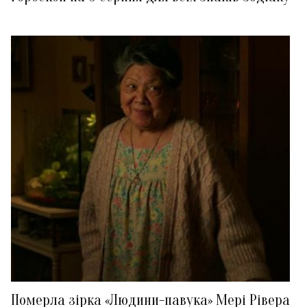
Померла зірка «Людини-павука» Мері Рівера