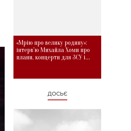
«Мрію про велику родину»:
інтерв'ю Михайла Хоми про
плани, концерти для ЗСУ і
зміни під час війни
ДОСЬЄ