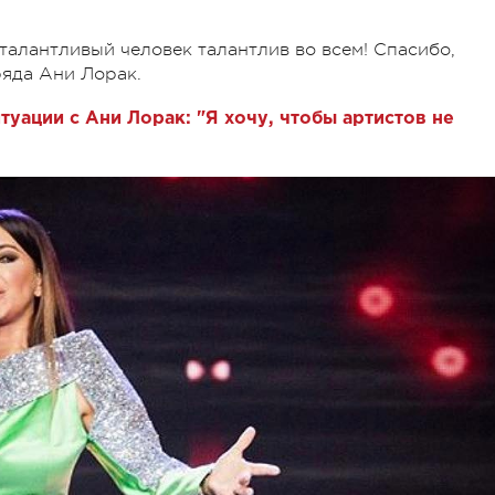
 талантливый человек талантлив во всем! Спасибо,
ряда Ани Лорак.
туации с Ани Лорак: "Я хочу, чтобы артистов не