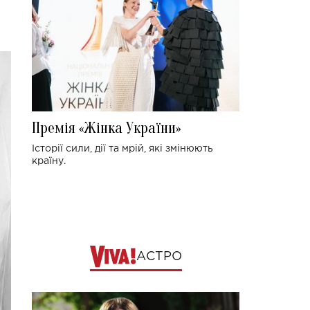
Премія «Жінка України»
Історії сили, дії та мрій, які змінюють
країну.
АСТРО