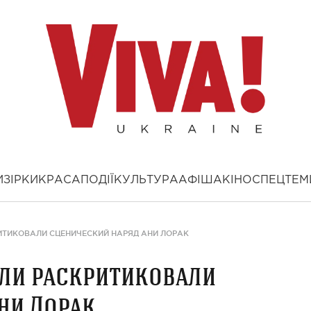
И
ЗІРКИ
КРАСА
ПОДІЇ
КУЛЬТУРА
АФІША
КІНО
СПЕЦТЕМ
ИТИКОВАЛИ СЦЕНИЧЕСКИЙ НАРЯД АНИ ЛОРАК
ели раскритиковали
ни Лорак