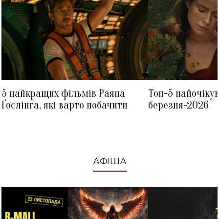
5 найкращих фільмів Раяна
Топ-5 найочіку
Ґослінга, які варто побачити
березня-2026
АФІША