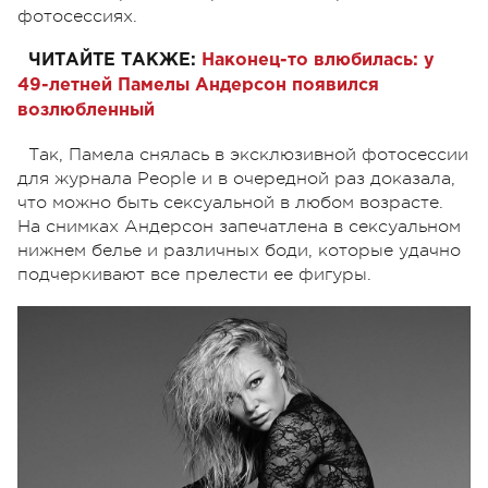
фотосессиях.
ЧИТАЙТЕ ТАКЖЕ:
Наконец-то влюбилась: у
49-летней Памелы Андерсон появился
возлюбленный
Так, Памела снялась в эксклюзивной фотосессии
для журнала People и в очередной раз доказала,
что можно быть сексуальной в любом возрасте.
На снимках Андерсон запечатлена в сексуальном
нижнем белье и различных боди, которые удачно
подчеркивают все прелести ее фигуры.