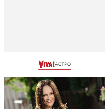
АСТРО