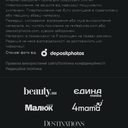
гіперпосилання, не закрите від індексації пошуковими
системами. Гіперпосилання має бути розміщене в підзаголовку
або першому абзаці матеріалу.
Передрук, копіювання, відтворення або інше використання
матеріалів, які містять посилання на rexfeatures.com або
depositphotos.com, суворо заборонені.
Матеріали із позначками
!
та
P
розміщені на правах реклами.
Редакція не несе відповідальності за достовірність цієї
інформації.
Стокові фото від:
Правила використання сайту
Політика конфіденційності
Редакційна політика