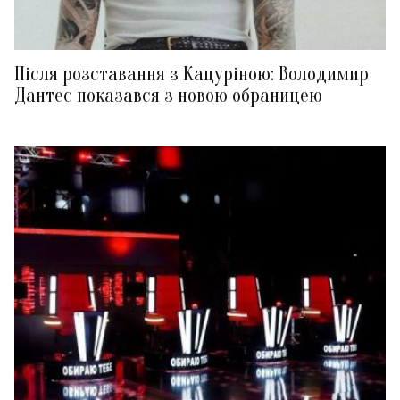
Після розставання з Кацуріною: Володимир
Дантес показався з новою обраницею