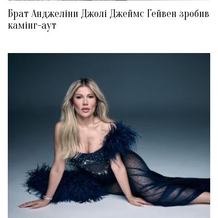
Брат Анджеліни Джолі Джеймс Гейвен зробив
камінг-аут