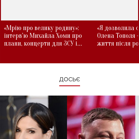
«Мрію про велику родину»:
«Я дозволила с
інтерв'ю Михайла Хоми про
Олена Тополя 
плани, концерти для ЗСУ і
життя після р
зміни під час війни
ДОСЬЄ