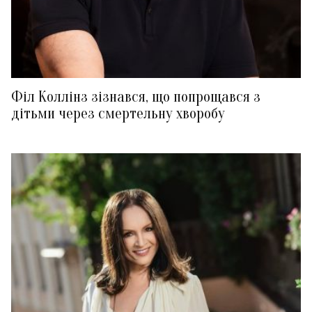
Філ Коллінз зізнався, що попрощався з
дітьми через смертельну хворобу