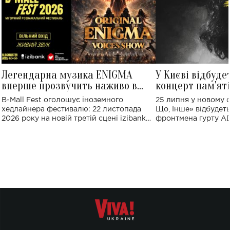
Легендарна музика ENIGMA
У Києві відбуде
вперше прозвучить наживо в
концерт пам'ят
Україні: де відбудеться концерт
Клименка: понад
B-Mall Fest оголошує іноземного
25 липня у новому o
виконають пісн
хедлайнера фестивалю: 22 листопада
Що, Інше» відбудеть
2026 року на новій третій сцені izibank
фронтмена гурту A
stage відбудеться українська прем'єра
Клименка. Це буде 
ENIGMA VOICES' ORIGINAL LIVE SHOW.
вечір, присвячений 
творчість стала си
справжньої любові д