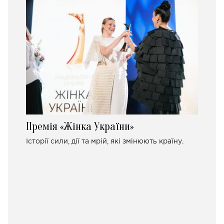
Премія «Жінка України»
Історії сили, дії та мрій, які змінюють країну.