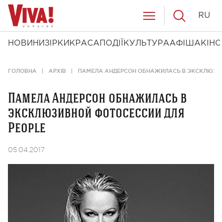
RU
НОВИНИ
ЗІРКИ
КРАСА
ПОДІЇ
КУЛЬТУРА
АФІША
КІНО
ГОЛОВНА
АРХІВ
ПАМЕЛА АНДЕРСОН ОБНАЖИЛАСЬ В ЭКСКЛЮЗИВ
Памела Андерсон обнажилась в
эксклюзивной фотосессии для
People
05.04.2017