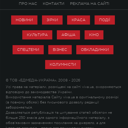
ПРО НАС
КОНТАКТИ
РЕКЛАМА НА САЙТІ
НОВИНИ
ЗІРКИ
КРАСА
ПОДІЇ
КУЛЬТУРА
АФІША
КІНО
СПЕЦТЕМИ
БІЗНЕС
ОБКЛАДИНКИ
КОЛУМНІСТИ
© ТОВ «ЕДІМЕДІА-УКРАЇНА», 2008 - 2026
Усі права на матеріали, розміщені на сайті viva.ua, охороняються
відповідно до законодавства України.
Використання матеріалів Сайту viva.ua в оригінальному розмірі
(в повному обсязі) без письмового дозволу редакції
забороняється.
Дозволяється републікація та цитування статей обсягом не
більше 250 знаків для одного інформаційного матеріалу, з
обов'язковим зазначенням посилання на джерело, а для
Інтернет-ресурсів – пряме для пошукових систем