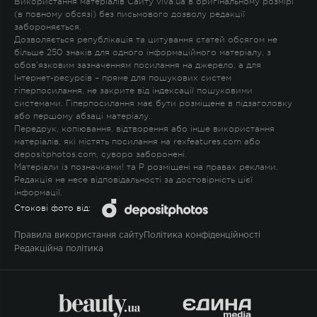
Використання матеріалів Сайту viva.ua в оригінальному розмірі
(в повному обсязі) без письмового дозволу редакції
забороняється.
Дозволяється републікація та цитування статей обсягом не
більше 250 знаків для одного інформаційного матеріалу, з
обов'язковим зазначенням посилання на джерело, а для
Інтернет-ресурсів – пряме для пошукових систем
гіперпосилання, не закрите від індексації пошуковими
системами. Гіперпосилання має бути розміщене в підзаголовку
або першому абзаці матеріалу.
Передрук, копіювання, відтворення або інше використання
матеріалів, які містять посилання на rexfeatures.com або
depositphotos.com, суворо заборонені.
Матеріали із позначками
!
та
P
розміщені на правах реклами.
Редакція не несе відповідальності за достовірність цієї
інформації.
Стокові фото від:
Правила використання сайту
Політика конфіденційності
Редакційна політика