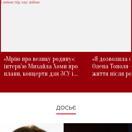
«Мрію про велику родину»:
«Я дозволила с
інтерв'ю Михайла Хоми про
Олена Тополя 
плани, концерти для ЗСУ і
життя після р
зміни під час війни
ДОСЬЄ