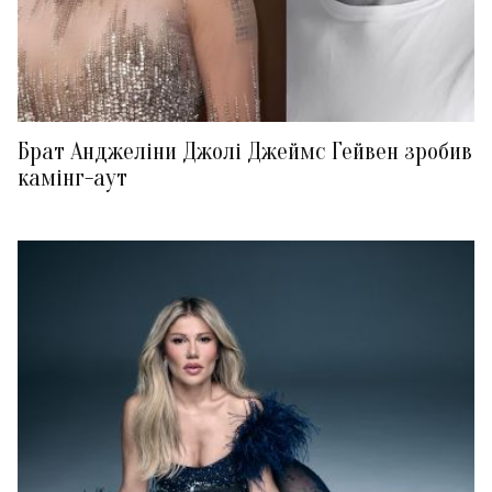
Брат Анджеліни Джолі Джеймс Гейвен зробив
камінг-аут