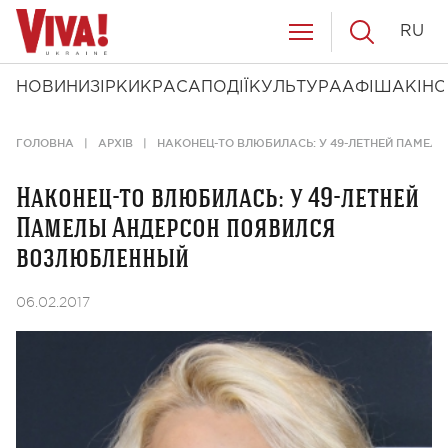
RU
НОВИНИ
ЗІРКИ
КРАСА
ПОДІЇ
КУЛЬТУРА
АФІША
КІНО
ГОЛОВНА
АРХІВ
НАКОНЕЦ-ТО ВЛЮБИЛАСЬ: У 49-ЛЕТНЕЙ ПАМЕ
Наконец-то влюбилась: у 49-летней
Памелы Андерсон появился
возлюбленный
06.02.2017