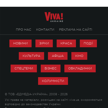
ПРО НАС
КОНТАКТИ
РЕКЛАМА НА САЙТІ
НОВИНИ
ЗІРКИ
КРАСА
ПОДІЇ
КУЛЬТУРА
АФІША
КІНО
СПЕЦТЕМИ
БІЗНЕС
ОБКЛАДИНКИ
КОЛУМНІСТИ
© ТОВ «ЕДІМЕДІА-УКРАЇНА», 2008 - 2026
Усі права на матеріали, розміщені на сайті viva.ua, охороняються
відповідно до законодавства України.