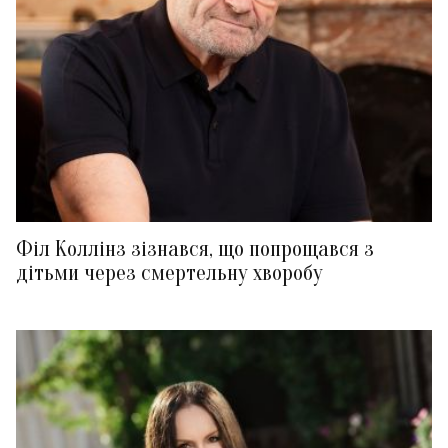
Філ Коллінз зізнався, що попрощався з
дітьми через смертельну хворобу