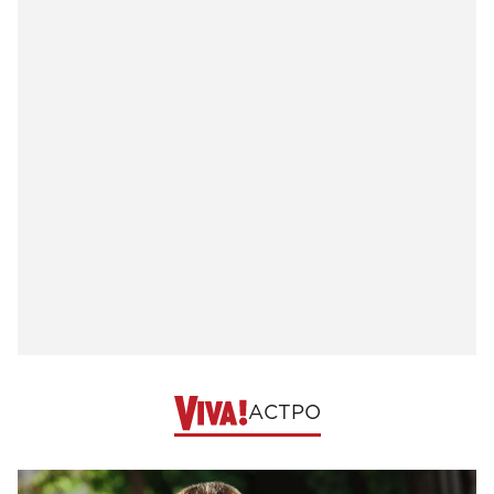
АСТРО