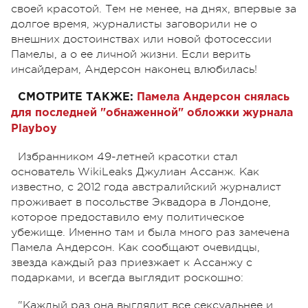
своей красотой. Тем не менее, на днях, впервые за
долгое время, журналисты заговорили не о
внешних достоинствах или новой фотосессии
Памелы, а о ее личной жизни.
Если верить
инсайдерам, Андерсон наконец влюбилась!
СМОТРИТЕ ТАКЖЕ:
Памела Андерсон снялась
для последней "обнаженной" обложки журнала
Playboy
Избранником 49-летней красотки стал
основатель
WikiLeaks Джулиан Ассанж. Как
известно, с 2012 года австралийский журналист
проживает в посольстве Эквадора в Лондоне,
которое предоставило ему политическое
убежище. Именно там и была много раз замечена
Памела Андерсон. Как сообщают очевидцы,
звезда каждый раз приезжает к Ассанжу с
подарками, и всегда выглядит роскошно:
"Каждый раз она выглядит все сексуальнее и