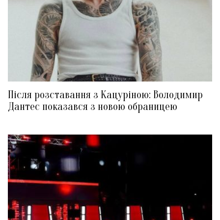
Після розставання з Кацуріною: Володимир
Дантес показався з новою обраницею