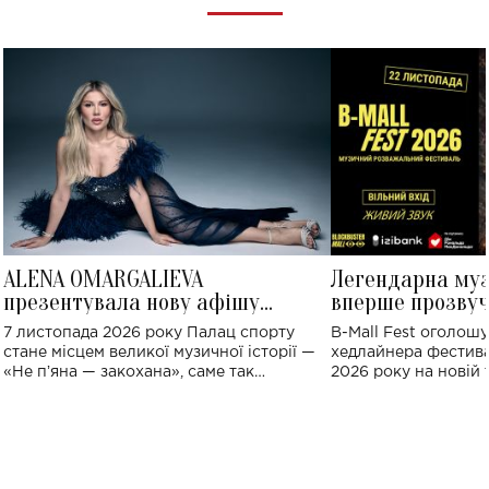
ALENA OMARGALIEVA
Легендарна му
презентувала нову афішу
вперше прозвуч
великого концерту в Палаці
Україні: де від
7 листопада 2026 року Палац спорту
B-Mall Fest оголош
спорту
стане місцем великої музичної історії —
хедлайнера фестива
«Не пʼяна — закохана», саме так
2026 року на новій т
символічно названо майбутній концерт
stage відбудеться у
ALENA OMARGALIEVA.
ENIGMA VOICES' OR