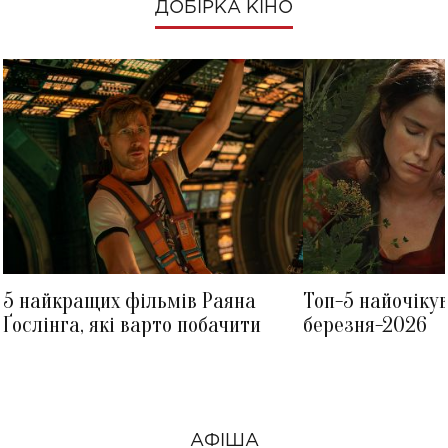
ДОБІРКА КІНО
5 найкращих фільмів Раяна
Топ-5 найочіку
Ґослінга, які варто побачити
березня-2026
АФІША