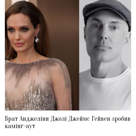
Брат Анджеліни Джолі Джеймс Гейвен зробив
камінг-аут