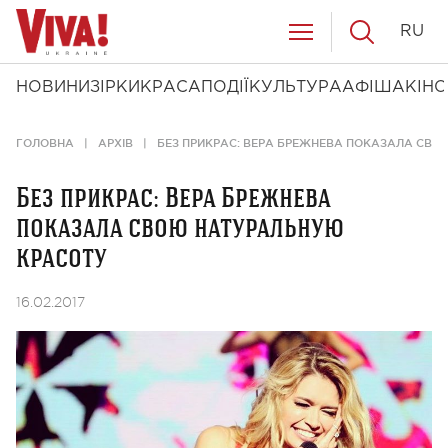
RU
НОВИНИ
ЗІРКИ
КРАСА
ПОДІЇ
КУЛЬТУРА
АФІША
КІНО
ГОЛОВНА
АРХІВ
БЕЗ ПРИКРАС: ВЕРА БРЕЖНЕВА ПОКАЗАЛА СВ
Без прикрас: Вера Брежнева
показала свою натуральную
красоту
16.02.2017