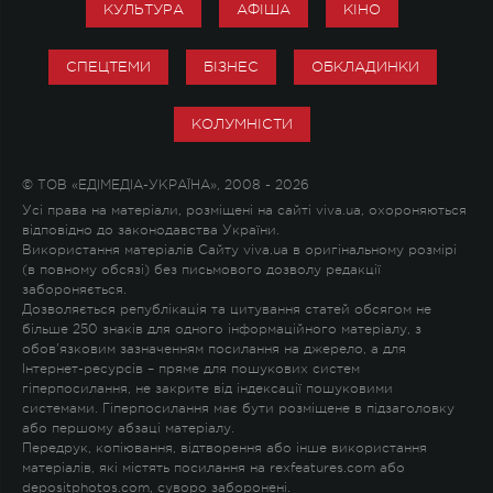
КУЛЬТУРА
АФІША
КІНО
СПЕЦТЕМИ
БІЗНЕС
ОБКЛАДИНКИ
КОЛУМНІСТИ
© ТОВ «ЕДІМЕДІА-УКРАЇНА», 2008 - 2026
Усі права на матеріали, розміщені на сайті viva.ua, охороняються
відповідно до законодавства України.
Використання матеріалів Сайту viva.ua в оригінальному розмірі
(в повному обсязі) без письмового дозволу редакції
забороняється.
Дозволяється републікація та цитування статей обсягом не
більше 250 знаків для одного інформаційного матеріалу, з
обов'язковим зазначенням посилання на джерело, а для
Інтернет-ресурсів – пряме для пошукових систем
гіперпосилання, не закрите від індексації пошуковими
системами. Гіперпосилання має бути розміщене в підзаголовку
або першому абзаці матеріалу.
Передрук, копіювання, відтворення або інше використання
матеріалів, які містять посилання на rexfeatures.com або
depositphotos.com, суворо заборонені.