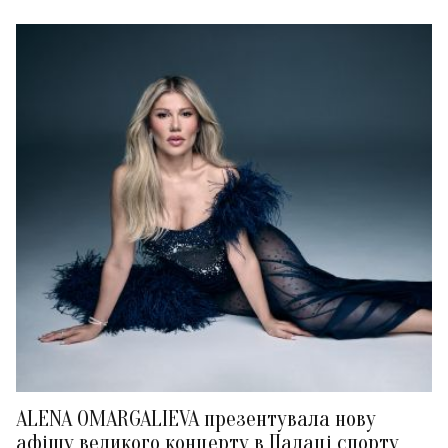
ALENA OMARGALIEVA презентувала нову
афішу великого концерту в Палаці спорту