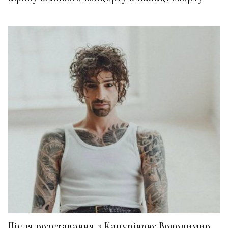
Після розставання з Кацуріною: Володимир