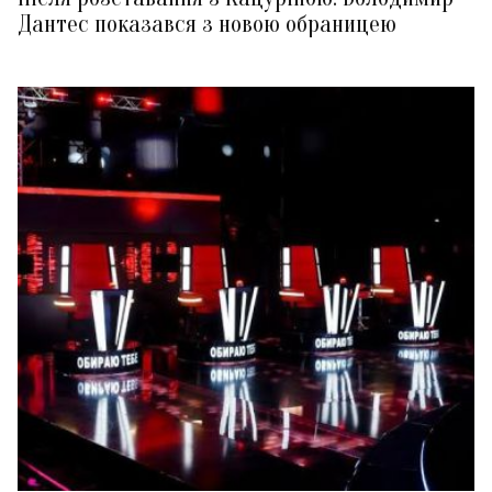
Дантес показався з новою обраницею