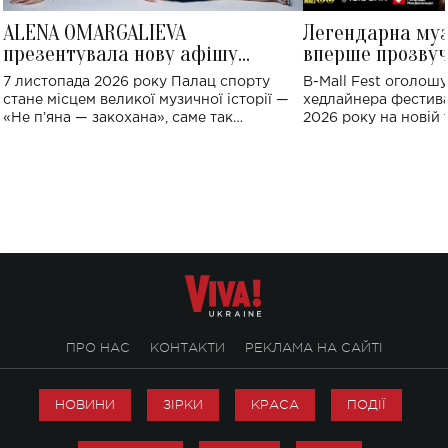
ALENA OMARGALIEVA
Легендарна му
презентувала нову афішу
вперше прозвуч
великого концерту в Палаці
Україні: де від
7 листопада 2026 року Палац спорту
B-Mall Fest оголош
спорту
стане місцем великої музичної історії —
хедлайнера фестива
«Не пʼяна — закохана», саме так
2026 року на новій т
символічно названо майбутній концерт
stage відбудеться у
ALENA OMARGALIEVA.
ENIGMA VOICES' OR
ПРО НАС
КОНТАКТИ
РЕКЛАМА НА САЙТІ
НОВИНИ
ЗІРКИ
КРАСА
ПОДІЇ