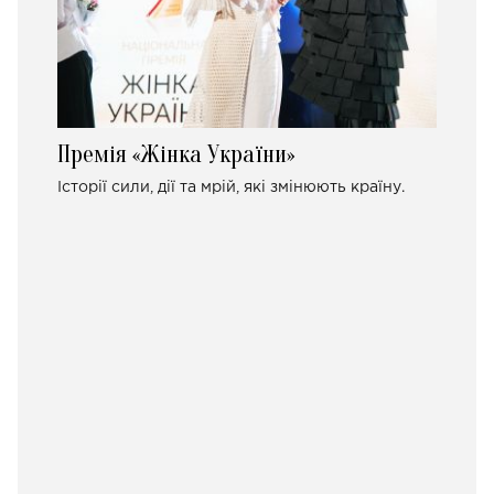
Премія «Жінка України»
Історії сили, дії та мрій, які змінюють країну.