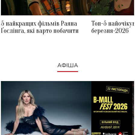
5 найкращих фільмів Раяна
Топ-5 найочіку
Ґослінга, які варто побачити
березня-2026
АФІША