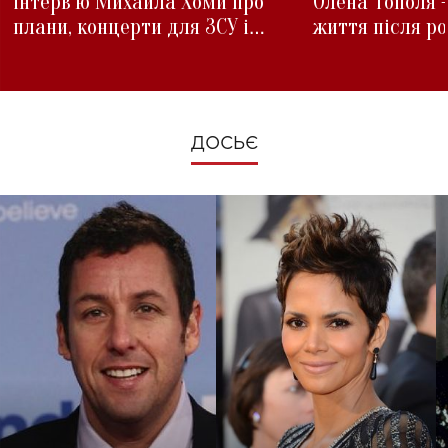
інтерв'ю Михайла Хоми про
Олена Тополя 
плани, концерти для ЗСУ і
життя після р
зміни під час війни
ДОСЬЄ