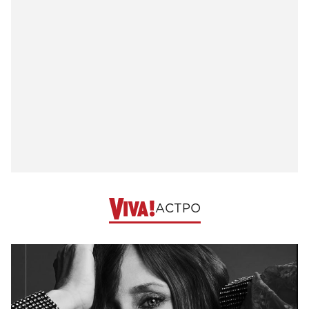
АСТРО