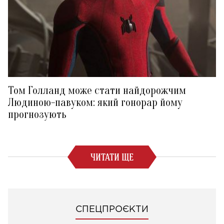
Том Голланд може стати найдорожчим
Людиною-павуком: який гонорар йому
прогнозують
ЧИТАТИ ЩЕ
СПЕЦПРОЄКТИ