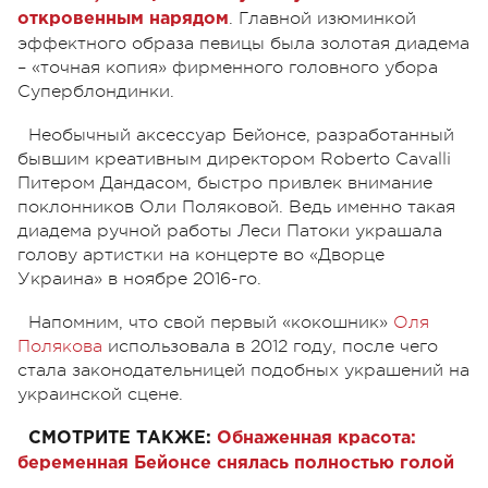
. Главной изюминкой
откровенным нарядом
эффектного образа певицы была золотая диадема
– «точная копия» фирменного головного убора
Суперблондинки.
Необычный аксессуар Бейонсе, разработанный
бывшим креативным директором Roberto Cavalli
Питером Дандасом, быстро привлек внимание
поклонников Оли Поляковой. Ведь именно такая
диадема ручной работы Леси Патоки украшала
голову артистки на концерте во «Дворце
Украина» в ноябре 2016-го.
Напомним, что свой первый «кокошник»
Оля
Полякова
использовала в 2012 году, после чего
стала законодательницей подобных украшений на
украинской сцене.
СМОТРИТЕ ТАКЖЕ:
Обнаженная красота:
беременная Бейонсе снялась полностью голой