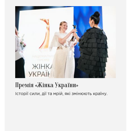
Премія «Жінка України»
Історії сили, дії та мрій, які змінюють країну.