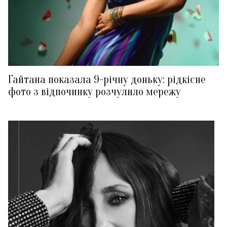
Гайтана показала 9-річну доньку: рідкісне
фото з відпочинку розчулило мережу