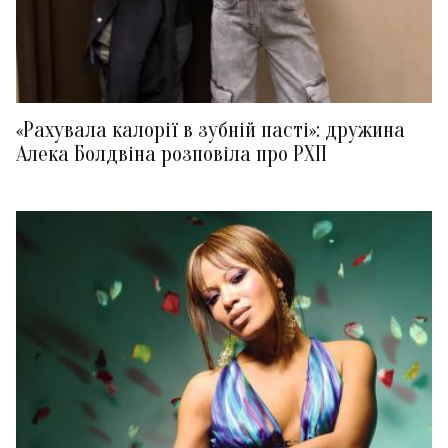
«Рахувала калорії в зубній пасті»: дружина
Алека Болдвіна розповіла про РХП