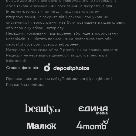
більше 250 знаків для одного інформаційного матеріалу, з
обов'язковим зазначенням посилання на джерело, а для
Інтернет-ресурсів – пряме для пошукових систем
гіперпосилання, не закрите від індексації пошуковими
системами. Гіперпосилання має бути розміщене в підзаголовку
або першому абзаці матеріалу.
Передрук, копіювання, відтворення або інше використання
матеріалів, які містять посилання на rexfeatures.com або
depositphotos.com, суворо заборонені.
Матеріали із позначками
!
та
P
розміщені на правах реклами.
Редакція не несе відповідальності за достовірність цієї
інформації.
Стокові фото від:
Правила використання сайту
Політика конфіденційності
Редакційна політика