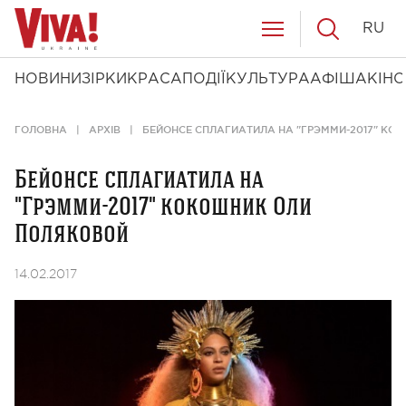
RU
НОВИНИ
ЗІРКИ
КРАСА
ПОДІЇ
КУЛЬТУРА
АФІША
КІНО
ГОЛОВНА
АРХІВ
БЕЙОНСЕ СПЛАГИАТИЛА НА "ГРЭММИ-2017" КО
Бейонсе сплагиатила на
"Грэмми-2017" кокошник Оли
Поляковой
14.02.2017