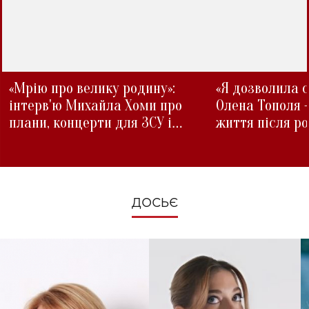
«Мрію про велику родину»:
«Я дозволила с
інтерв'ю Михайла Хоми про
Олена Тополя 
плани, концерти для ЗСУ і
життя після р
зміни під час війни
ДОСЬЄ