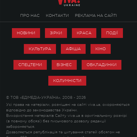
ПРО НАС
КОНТАКТИ
РЕКЛАМА НА САЙТІ
НОВИНИ
ЗІРКИ
КРАСА
ПОДІЇ
КУЛЬТУРА
АФІША
КІНО
СПЕЦТЕМИ
БІЗНЕС
ОБКЛАДИНКИ
КОЛУМНІСТИ
© ТОВ «ЕДІМЕДІА-УКРАЇНА», 2008 - 2026
Усі права на матеріали, розміщені на сайті viva.ua, охороняються
відповідно до законодавства України.
Використання матеріалів Сайту viva.ua в оригінальному розмірі
(в повному обсязі) без письмового дозволу редакції
забороняється.
Дозволяється републікація та цитування статей обсягом не