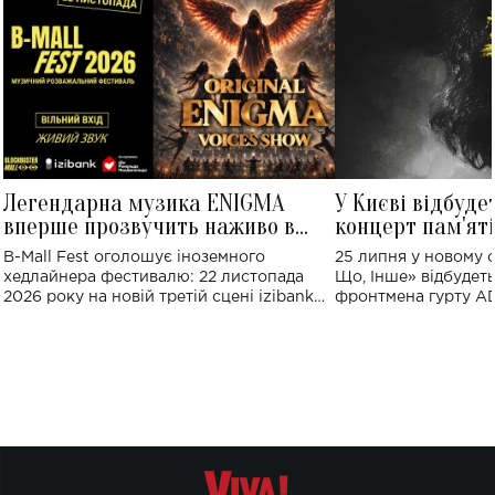
Легендарна музика ENIGMA
У Києві відбуде
вперше прозвучить наживо в
концерт пам'ят
Україні: де відбудеться концерт
Клименка: понад
B-Mall Fest оголошує іноземного
25 липня у новому o
виконають пісн
хедлайнера фестивалю: 22 листопада
Що, Інше» відбудеть
2026 року на новій третій сцені izibank
фронтмена гурту A
stage відбудеться українська прем'єра
Клименка. Це буде 
ENIGMA VOICES' ORIGINAL LIVE SHOW.
вечір, присвячений 
творчість стала си
справжньої любові д