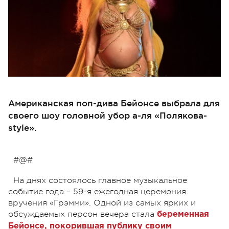
Американская поп-дива Бейонсе выбрала для
своего шоу головной убор а-ля «Полякова-
style».
#@#
На днях состоялось главное музыкальное
событие года – 59-я ежегодная церемония
вручения «Грэмми». Одной из самых ярких и
обсуждаемых персон вечера стала
беременная
Бейонсе
,
покорившая публику своим