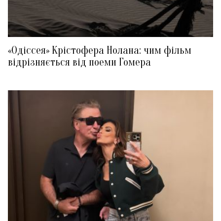
«Одіссея» Крістофера Нолана: чим фільм
відрізняється від поеми Гомера