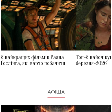
5 найкращих фільмів Раяна
Топ-5 найочіку
Ґослінга, які варто побачити
березня-2026
АФІША