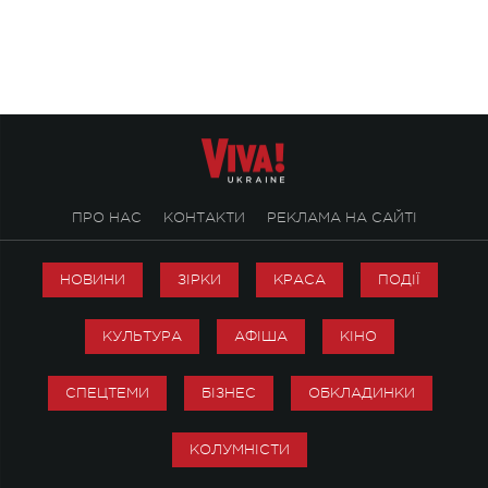
ENIGMA VOICES' ORIGINAL LIVE SHOW.
вечір, присвячений 
творчість стала си
справжньої любові д
ПРО НАС
КОНТАКТИ
РЕКЛАМА НА САЙТІ
НОВИНИ
ЗІРКИ
КРАСА
ПОДІЇ
КУЛЬТУРА
АФІША
КІНО
СПЕЦТЕМИ
БІЗНЕС
ОБКЛАДИНКИ
КОЛУМНІСТИ