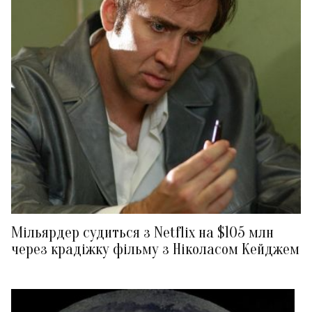
Мільярдер судиться з Netflix на $105 млн
через крадіжку фільму з Ніколасом Кейджем