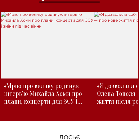
«Мрію про велику родину»:
«Я дозволила с
інтерв'ю Михайла Хоми про
Олена Тополя 
плани, концерти для ЗСУ і
життя після р
зміни під час війни
ДОСЬЄ