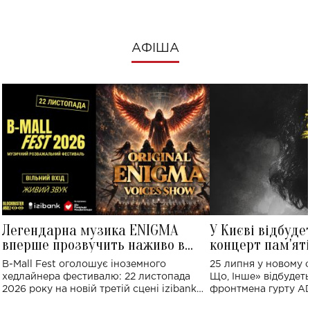
АФІША
Легендарна музика ENIGMA
У Києві відбуде
вперше прозвучить наживо в
концерт пам'ят
Україні: де відбудеться концерт
Клименка: понад
B-Mall Fest оголошує іноземного
25 липня у новому o
виконають пісн
хедлайнера фестивалю: 22 листопада
Що, Інше» відбудеть
2026 року на новій третій сцені izibank
фронтмена гурту A
stage відбудеться українська прем'єра
Клименка. Це буде 