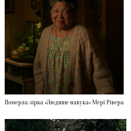
Померла зірка «Людини-павука» Мері Рівера