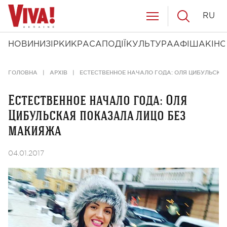
RU
НОВИНИ
ЗІРКИ
КРАСА
ПОДІЇ
КУЛЬТУРА
АФІША
КІНО
ГОЛОВНА
АРХІВ
ЕСТЕСТВЕННОЕ НАЧАЛО ГОДА: ОЛЯ ЦИБУЛЬСК
Естественное начало года: Оля
Цибульская показала лицо без
макияжа
04.01.2017