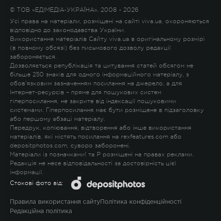
© ТОВ «ЕДІМЕДІА-УКРАЇНА», 2008 - 2026
Усі права на матеріали, розміщені на сайті viva.ua, охороняються
відповідно до законодавства України.
Використання матеріалів Сайту viva.ua в оригінальному розмірі
(в повному обсязі) без письмового дозволу редакції
забороняється.
Дозволяється републікація та цитування статей обсягом не
більше 250 знаків для одного інформаційного матеріалу, з
обов'язковим зазначенням посилання на джерело, а для
Інтернет-ресурсів – пряме для пошукових систем
гіперпосилання, не закрите від індексації пошуковими
системами. Гіперпосилання має бути розміщене в підзаголовку
або першому абзаці матеріалу.
Передрук, копіювання, відтворення або інше використання
матеріалів, які містять посилання на rexfeatures.com або
depositphotos.com, суворо заборонені.
Матеріали із позначками
!
та
P
розміщені на правах реклами.
Редакція не несе відповідальності за достовірність цієї
інформації.
Стокові фото від:
Правила використання сайту
Політика конфіденційності
Редакційна політика