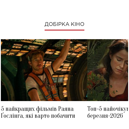
ДОБІРКА КІНО
5 найкращих фільмів Раяна
Топ-5 найочіку
Ґослінга, які варто побачити
березня-2026