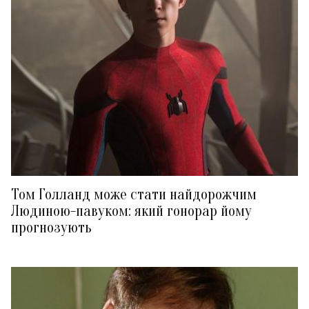
Том Голланд може стати найдорожчим
Людиною-павуком: який гонорар йому
прогнозують