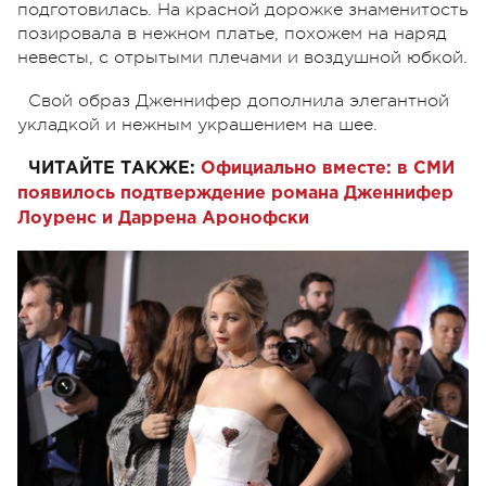
подготовилась. На красной дорожке знаменитость
позировала в нежном платье, похожем на наряд
невесты, с отрытыми плечами и
воздушной юбкой.
Свой образ Дженнифер дополнила элегантной
укладкой и нежным украшением на шее.
ЧИТАЙТЕ ТАКЖЕ:
Официально вместе: в СМИ
появилось подтверждение романа Дженнифер
Лоуренс и Даррена Аронофски