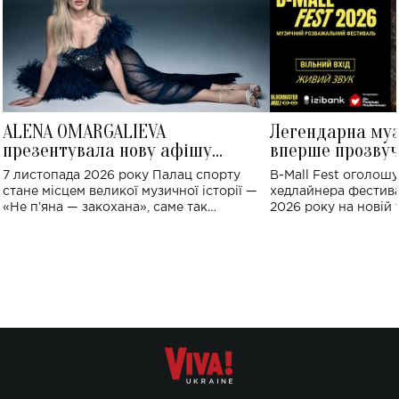
ALENA OMARGALIEVA
Легендарна му
презентувала нову афішу
вперше прозвуч
великого концерту в Палаці
Україні: де від
7 листопада 2026 року Палац спорту
B-Mall Fest оголош
спорту
стане місцем великої музичної історії —
хедлайнера фестива
«Не пʼяна — закохана», саме так
2026 року на новій т
символічно названо майбутній концерт
stage відбудеться у
ALENA OMARGALIEVA.
ENIGMA VOICES' OR