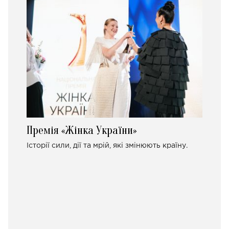
Премія «Жінка України»
Історії сили, дії та мрій, які змінюють країну.