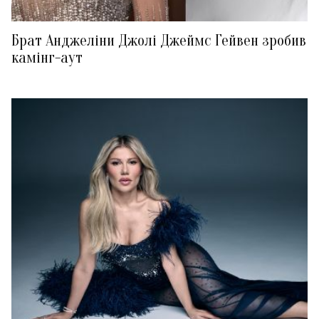
Брат Анджеліни Джолі Джеймс Гейвен зробив
камінг-аут