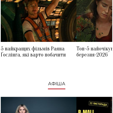
5 найкращих фільмів Раяна
Топ-5 найочіку
Ґослінга, які варто побачити
березня-2026
АФІША