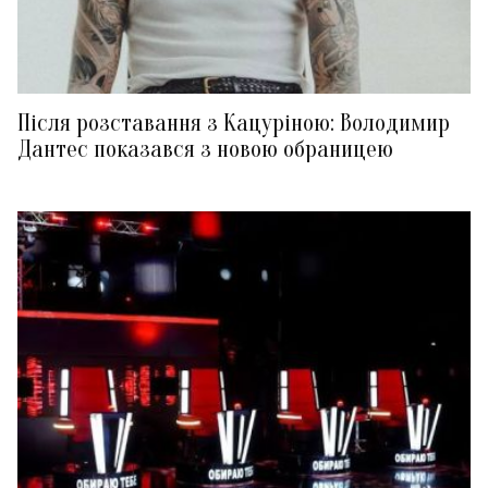
Після розставання з Кацуріною: Володимир
Дантес показався з новою обраницею