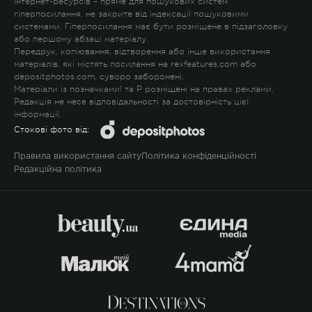
Інтернет-ресурсів – пряме для пошукових систем
гіперпосилання, не закрите від індексації пошуковими
системами. Гіперпосилання має бути розміщене в підзаголовку
або першому абзаці матеріалу.
Передрук, копіювання, відтворення або інше використання
матеріалів, які містять посилання на rexfeatures.com або
depositphotos.com, суворо заборонені.
Матеріали із позначками
!
та
P
розміщені на правах реклами.
Редакція не несе відповідальності за достовірність цієї
інформації.
Стокові фото від:
Правила використання сайту
Політика конфіденційності
Редакційна політика