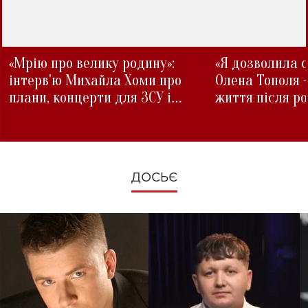
«Мрію про велику родину»:
«Я дозволила с
інтерв'ю Михайла Хоми про
Олена Тополя 
плани, концерти для ЗСУ і
життя після р
зміни під час війни
ДОСЬЄ