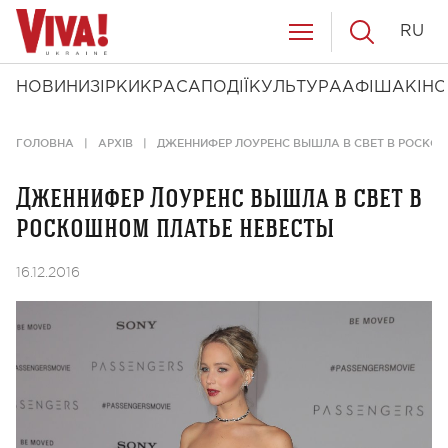
RU
НОВИНИ
ЗІРКИ
КРАСА
ПОДІЇ
КУЛЬТУРА
АФІША
КІНО
ГОЛОВНА
АРХІВ
ДЖЕННИФЕР ЛОУРЕНС ВЫШЛА В СВЕТ В РОСКО
Дженнифер Лоуренс вышла в свет в
роскошном платье невесты
16.12.2016