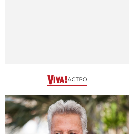
АСТРО