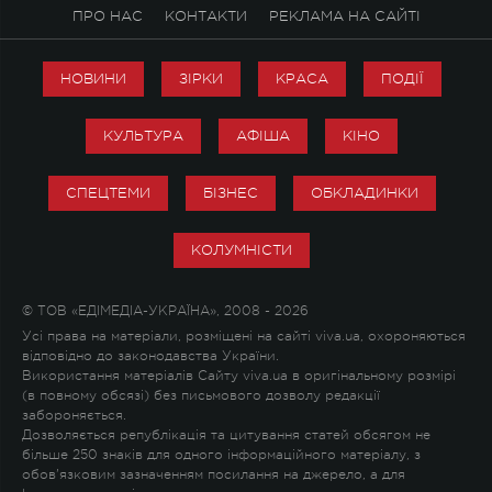
ПРО НАС
КОНТАКТИ
РЕКЛАМА НА САЙТІ
НОВИНИ
ЗІРКИ
КРАСА
ПОДІЇ
КУЛЬТУРА
АФІША
КІНО
СПЕЦТЕМИ
БІЗНЕС
ОБКЛАДИНКИ
КОЛУМНІСТИ
© ТОВ «ЕДІМЕДІА-УКРАЇНА», 2008 - 2026
Усі права на матеріали, розміщені на сайті viva.ua, охороняються
відповідно до законодавства України.
Використання матеріалів Сайту viva.ua в оригінальному розмірі
(в повному обсязі) без письмового дозволу редакції
забороняється.
Дозволяється републікація та цитування статей обсягом не
більше 250 знаків для одного інформаційного матеріалу, з
обов'язковим зазначенням посилання на джерело, а для