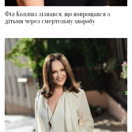
Філ Коллінз зізнався, що попрощався з
дітьми через смертельну хворобу