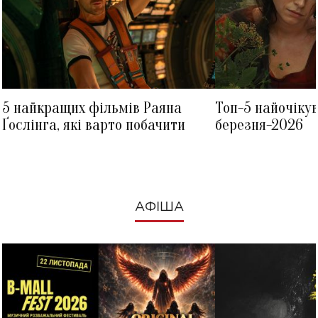
5 найкращих фільмів Раяна
Топ-5 найочіку
Ґослінга, які варто побачити
березня-2026
АФІША