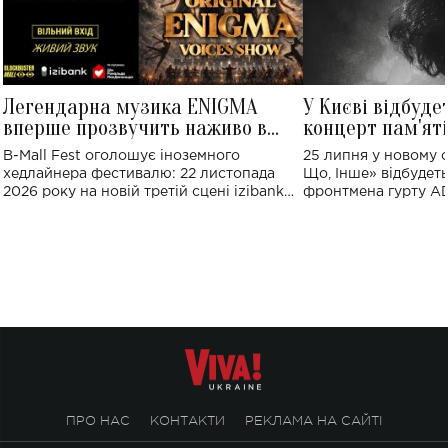
Легендарна музика ENIGMA
У Києві відбуде
вперше прозвучить наживо в
концерт пам'ят
Україні: де відбудеться концерт
Клименка: понад
B-Mall Fest оголошує іноземного
25 липня у новому o
виконають пісн
хедлайнера фестивалю: 22 листопада
Що, Інше» відбудеть
2026 року на новій третій сцені izibank
фронтмена гурту A
stage відбудеться українська прем'єра
Клименка. Це буде 
ENIGMA VOICES' ORIGINAL LIVE SHOW.
вечір, присвячений 
творчість стала си
справжньої любові д
ПРО НАС
КОНТАКТИ
РЕКЛАМА НА САЙТІ