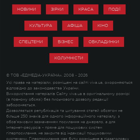
НОВИНИ
ЗІРКИ
КРАСА
ПОДІЇ
КУЛЬТУРА
АФІША
КІНО
СПЕЦТЕМИ
БІЗНЕС
ОБКЛАДИНКИ
КОЛУМНІСТИ
© ТОВ «ЕДІМЕДІА-УКРАЇНА», 2008 - 2026
Усі права на матеріали, розміщені на сайті viva.ua, охороняються
відповідно до законодавства України.
Використання матеріалів Сайту viva.ua в оригінальному розмірі
(в повному обсязі) без письмового дозволу редакції
забороняється.
Дозволяється републікація та цитування статей обсягом не
більше 250 знаків для одного інформаційного матеріалу, з
обов'язковим зазначенням посилання на джерело, а для
Інтернет-ресурсів – пряме для пошукових систем
гіперпосилання, не закрите від індексації пошуковими
системами. Гіперпосилання має бути розміщене в підзаголовку