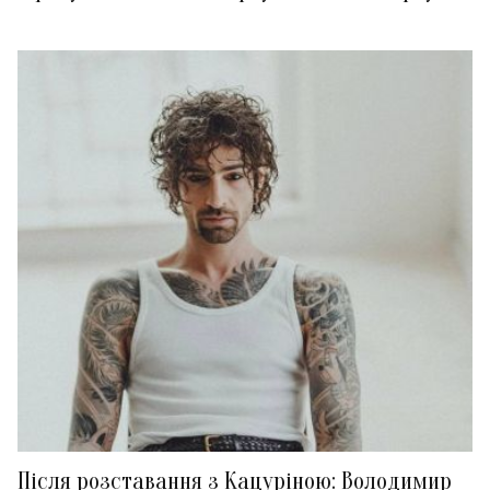
Після розставання з Кацуріною: Володимир