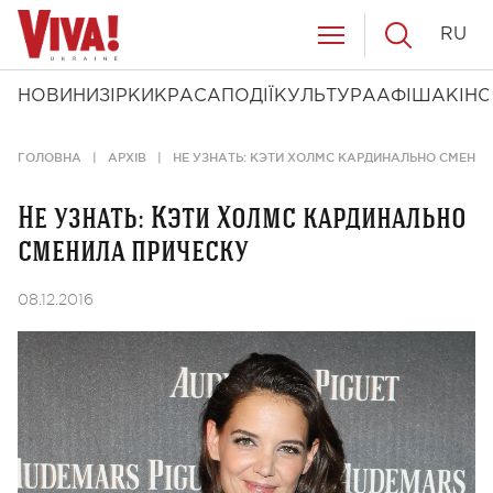
RU
НОВИНИ
ЗІРКИ
КРАСА
ПОДІЇ
КУЛЬТУРА
АФІША
КІНО
ГОЛОВНА
АРХІВ
НЕ УЗНАТЬ: КЭТИ ХОЛМС КАРДИНАЛЬНО СМЕНИ
Не узнать: Кэти Холмс кардинально
сменила прическу
08.12.2016