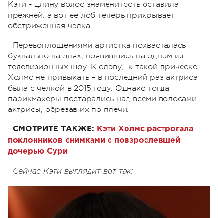
Кэти - длину волос знаменитость оставила
прежней, а вот ее лоб теперь прикрывает
обстриженная челка.
Перевоплощениями артистка похвасталась
буквально на днях, появившись на одном из
телевизионных шоу. К слову, к такой прическе
Холмс не привыкать – в последний раз актриса
была с челкой в 2015 году. Однако тогда
парикмахеры постарались над всеми волосами
актрисы, обрезав их по плечи.
СМОТРИТЕ ТАКЖЕ:
Кэти Холмс растрогала
поклонников снимками с повзрослевшей
дочерью Сури
Сейчас Кэти выглядит вот так: