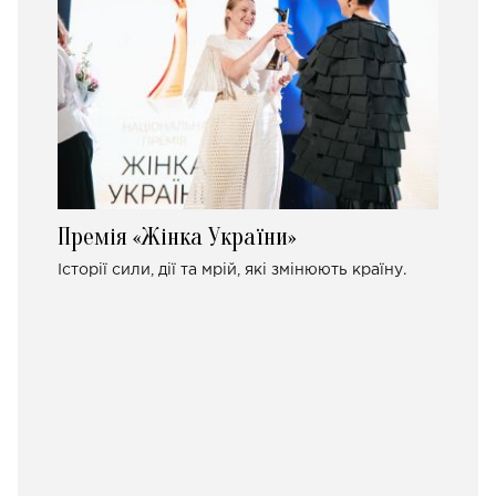
Премія «Жінка України»
Історії сили, дії та мрій, які змінюють країну.