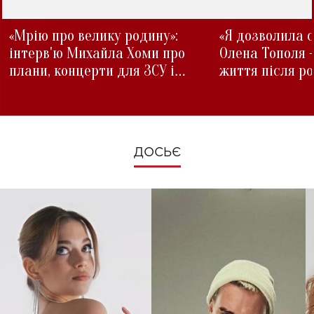
«Мрію про велику родину»:
«Я дозволила с
інтерв'ю Михайла Хоми про
Олена Тополя 
плани, концерти для ЗСУ і
життя після р
зміни під час війни
ДОСЬЄ