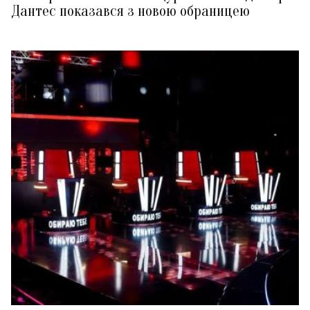
Дантес показався з новою обраницею