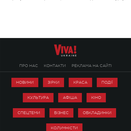
stage відбудеться українська прем'єра
Клименка. Це буде 
ENIGMA VOICES' ORIGINAL LIVE SHOW.
вечір, присвячений 
творчість стала си
справжньої любові д
ПРО НАС
КОНТАКТИ
РЕКЛАМА НА САЙТІ
НОВИНИ
ЗІРКИ
КРАСА
ПОДІЇ
КУЛЬТУРА
АФІША
КІНО
СПЕЦТЕМИ
БІЗНЕС
ОБКЛАДИНКИ
КОЛУМНІСТИ