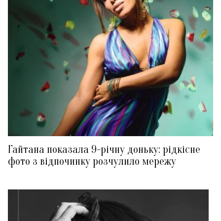
Гайтана показала 9-річну доньку: рідкісне
фото з відпочинку розчулило мережу