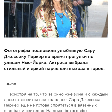
Фотографы подловили улыбчивую Сару
Джессику Паркер во время прогулки по
улицам Нью-Йорка. Актриса выбрала
стильный и яркий наряд для выхода в город.
#@#
Несмотря на то, что за окно уже зима и с каждым
днем становится все холоднее, Сара Джессика
Паркер еще не готова спрятаться в вязанных
шарфах и свитерах. На днях фотографы