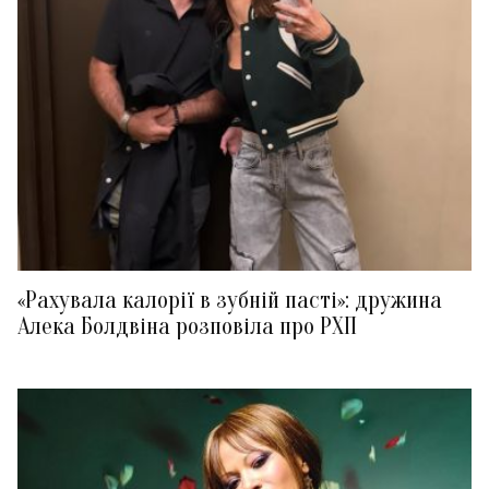
«Рахувала калорії в зубній пасті»: дружина
Алека Болдвіна розповіла про РХП