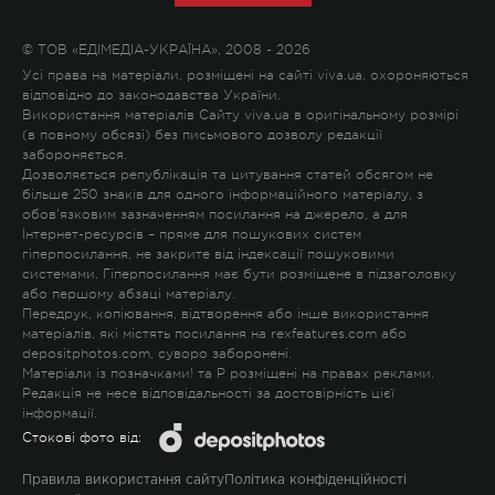
© ТОВ «ЕДІМЕДІА-УКРАЇНА», 2008 - 2026
Усі права на матеріали, розміщені на сайті viva.ua, охороняються
відповідно до законодавства України.
Використання матеріалів Сайту viva.ua в оригінальному розмірі
(в повному обсязі) без письмового дозволу редакції
забороняється.
Дозволяється републікація та цитування статей обсягом не
більше 250 знаків для одного інформаційного матеріалу, з
обов'язковим зазначенням посилання на джерело, а для
Інтернет-ресурсів – пряме для пошукових систем
гіперпосилання, не закрите від індексації пошуковими
системами. Гіперпосилання має бути розміщене в підзаголовку
або першому абзаці матеріалу.
Передрук, копіювання, відтворення або інше використання
матеріалів, які містять посилання на rexfeatures.com або
depositphotos.com, суворо заборонені.
Матеріали із позначками
!
та
P
розміщені на правах реклами.
Редакція не несе відповідальності за достовірність цієї
інформації.
Стокові фото від:
Правила використання сайту
Політика конфіденційності