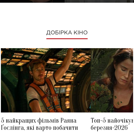
ДОБІРКА КІНО
5 найкращих фільмів Раяна
Топ-5 найочіку
Ґослінга, які варто побачити
березня-2026