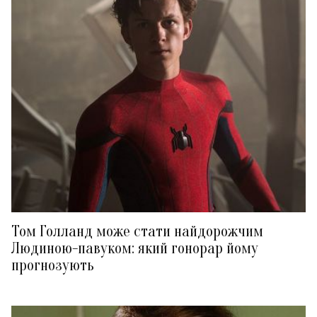
Том Голланд може стати найдорожчим
Людиною-павуком: який гонорар йому
прогнозують