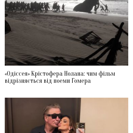
«Одіссея» Крістофера Нолана: чим фільм
відрізняється від поеми Гомера