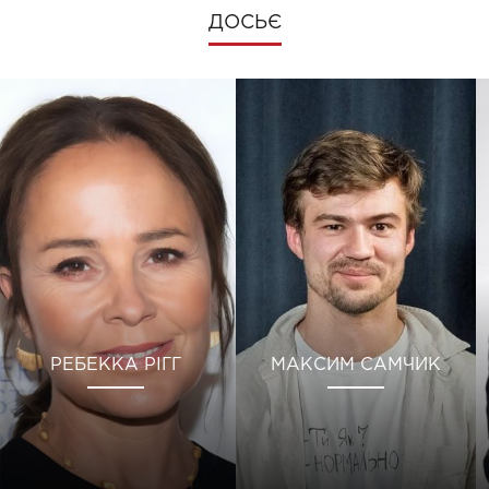
ДОСЬЄ
РЕБЕККА РІГГ
МАКСИМ САМЧИК