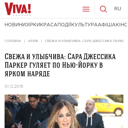
RU
НОВИНИ
ЗІРКИ
КРАСА
ПОДІЇ
КУЛЬТУРА
АФІША
КІНО
ГОЛОВНА
АРХІВ
СВЕЖА И УЛЫБЧИВА: САРА ДЖЕССИКА ПАРКЕР 
Свежа и улыбчива: Сара Джессика
Паркер гуляет по Нью-Йорку в
ярком наряде
01.12.2016