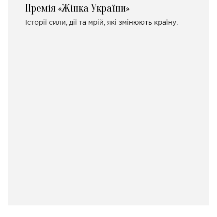
Премія «Жінка України»
Історії сили, дії та мрій, які змінюють країну.