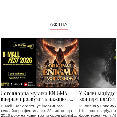
АФІША
Легендарна музика ENIGMA
У Києві відбуде
вперше прозвучить наживо в
концерт пам'ят
Україні: де відбудеться концерт
Клименка: понад
B-Mall Fest оголошує іноземного
25 липня у новому o
виконають пісн
хедлайнера фестивалю: 22 листопада
Що, Інше» відбудеть
2026 року на новій третій сцені izibank
фронтмена гурту A