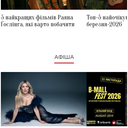
5 найкращих фільмів Раяна
Топ-5 найочіку
Ґослінга, які варто побачити
березня-2026
АФІША