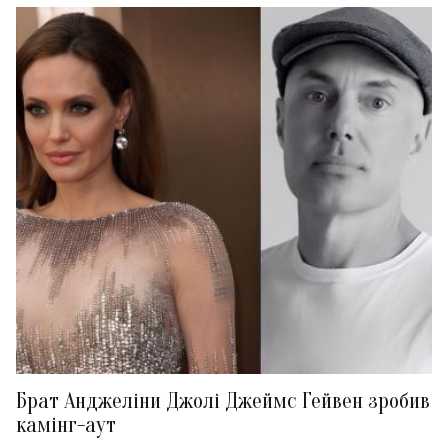
Брат Анджеліни Джолі Джеймс Гейвен зробив
камінг-аут