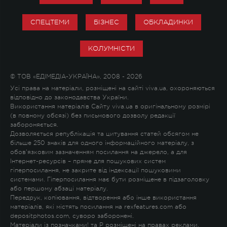
СПЕЦТЕМИ
БІЗНЕС
ОБКЛАДИНКИ
КОЛУМНІСТИ
© ТОВ «ЕДІМЕДІА-УКРАЇНА», 2008 - 2026
Усі права на матеріали, розміщені на сайті viva.ua, охороняються
відповідно до законодавства України.
Використання матеріалів Сайту viva.ua в оригінальному розмірі
(в повному обсязі) без письмового дозволу редакції
забороняється.
Дозволяється републікація та цитування статей обсягом не
більше 250 знаків для одного інформаційного матеріалу, з
обов'язковим зазначенням посилання на джерело, а для
Інтернет-ресурсів – пряме для пошукових систем
гіперпосилання, не закрите від індексації пошуковими
системами. Гіперпосилання має бути розміщене в підзаголовку
або першому абзаці матеріалу.
Передрук, копіювання, відтворення або інше використання
матеріалів, які містять посилання на rexfeatures.com або
depositphotos.com, суворо заборонені.
Матеріали із позначками
!
та
P
розміщені на правах реклами.