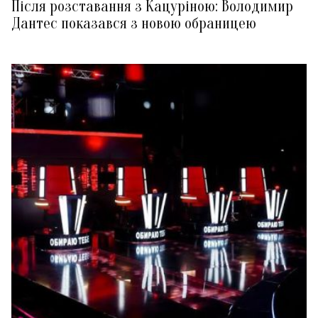
Після розставання з Кацуріною: Володимир
Дантес показався з новою обраницею