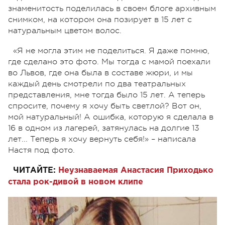
знаменитость поделилась в своем блоге архивным
снимком, на котором она позирует в 15 лет с
натуральным цветом волос.
«Я не могла этим не поделиться. Я даже помню,
где сделано это фото. Мы тогда с мамой поехали
во Львов, где она была в составе жюри, и мы
каждый день смотрели по два театральных
представления, мне тогда было 15 лет. А теперь
спросите, почему я хочу быть светлой? Вот он,
мой натуральный! А ошибка, которую я сделала в
16 в одном из лагерей, затянулась на долгие 13
лет... Теперь я хочу вернуть себя!» – написала
Настя под фото.
ЧИТАЙТЕ:
Неузнаваемая Анастасия Приходько
стала рок-дивой в новом клипе