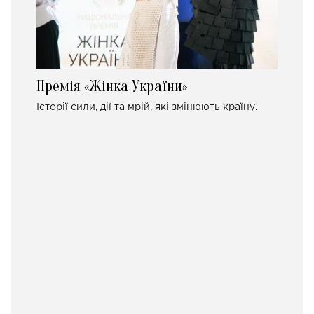
Премія «Жінка України»
Історії сили, дії та мрій, які змінюють країну.