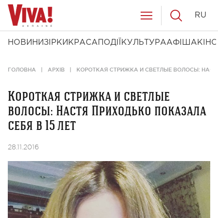
RU
НОВИНИ
ЗІРКИ
КРАСА
ПОДІЇ
КУЛЬТУРА
АФІША
КІНО
ГОЛОВНА
АРХІВ
КОРОТКАЯ СТРИЖКА И СВЕТЛЫЕ ВОЛОСЫ: НАСТЯ
Короткая стрижка и светлые
волосы: Настя Приходько показала
себя в 15 лет
28.11.2016