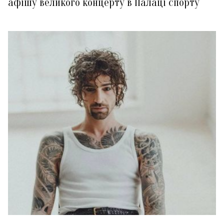
афішу великого концерту в Палаці спорту