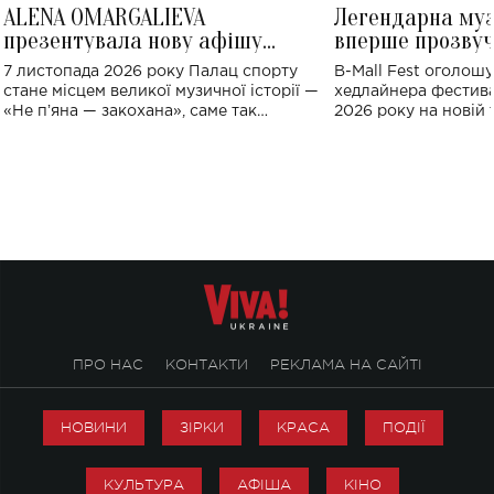
ALENA OMARGALIEVA
Легендарна му
презентувала нову афішу
вперше прозвуч
великого концерту в Палаці
Україні: де від
7 листопада 2026 року Палац спорту
B-Mall Fest оголош
спорту
стане місцем великої музичної історії —
хедлайнера фестива
«Не пʼяна — закохана», саме так
2026 року на новій т
символічно названо майбутній концерт
stage відбудеться у
ALENA OMARGALIEVA.
ENIGMA VOICES' OR
ПРО НАС
КОНТАКТИ
РЕКЛАМА НА САЙТІ
НОВИНИ
ЗІРКИ
КРАСА
ПОДІЇ
КУЛЬТУРА
АФІША
КІНО