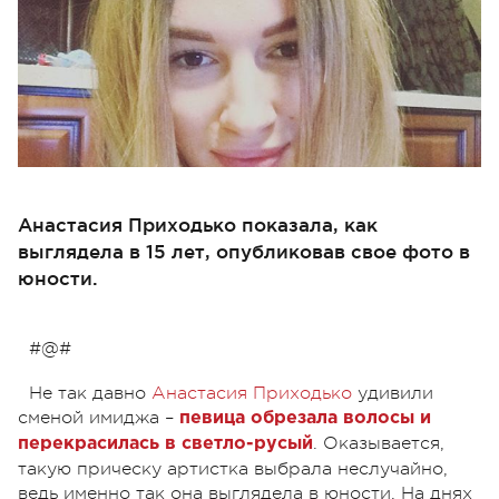
Анастасия Приходько показала, как
выглядела в 15 лет, опубликовав свое фото в
юности.
#@#
Не так давно
Анастасия Приходько
удивили
сменой имиджа –
певица обрезала волосы и
. Оказывается,
перекрасилась в светло-русый
такую прическу артистка выбрала неслучайно,
ведь именно так она выглядела в юности. На днях