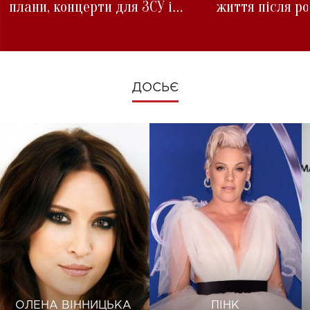
плани, концерти для ЗСУ і
життя після р
зміни під час війни
ДОСЬЄ
ОЛЕНА ВІННИЦЬКА
ПІНК