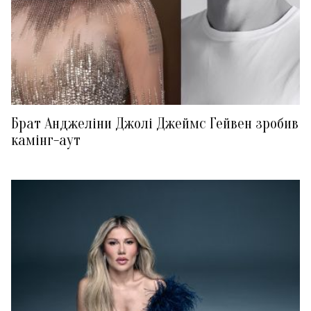
Брат Анджеліни Джолі Джеймс Гейвен зробив
камінг-аут