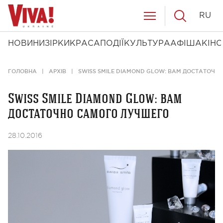
RU
НОВИНИ
ЗІРКИ
КРАСА
ПОДІЇ
КУЛЬТУРА
АФІША
КІНО
ГОЛОВНА
АРХІВ
SWISS SMILE DIAMOND GLOW: ВАМ ДОСТАТОЧН
Swiss Smile Diamond Glow: вам
достаточно самого лучшего
28.10.2016