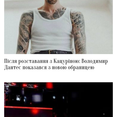
Після розставання з Кацуріною: Володимир
Дантес показався з новою обраницею