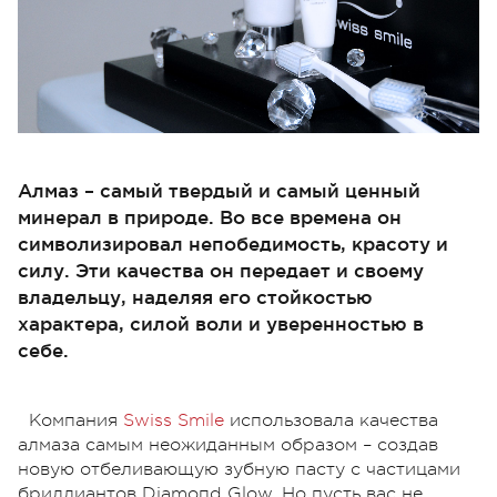
Алмаз – самый твердый и самый ценный
минерал в природе. Во все времена он
символизировал непобедимость, красоту и
силу. Эти качества он передает и своему
владельцу, наделяя его стойкостью
характера, силой воли и уверенностью в
себе.
Компания
Swiss Smile
использовала качества
алмаза самым неожиданным образом – создав
новую отбеливающую зубную пасту с частицами
бриллиантов Diаmопd Glow. Но пусть вас не