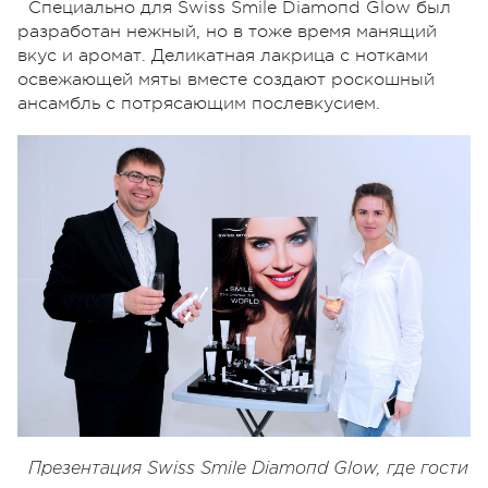
Специально для Swiss Smile Diаmопd Glow был
разработан нежный, но в тоже время манящий
вкус и аромат. Деликатная лакрица с нотками
освежающей мяты вместе создают роскошный
ансамбль с потрясающим послевкусием.
Презентация Swiss Smile Diаmопd Glow, где гости