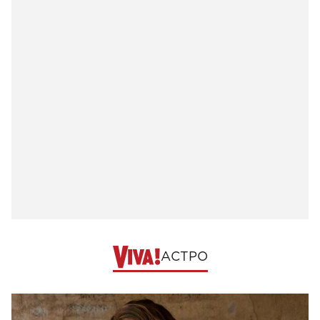
АСТРО