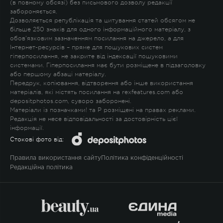
(в повному обсязі) без письмового дозволу редакції
забороняється.
Дозволяється републікація та цитування статей обсягом не
більше 250 знаків для одного інформаційного матеріалу, з
обов'язковим зазначенням посилання на джерело, а для
Інтернет-ресурсів – пряме для пошукових систем
гіперпосилання, не закрите від індексації пошуковими
системами. Гіперпосилання має бути розміщене в підзаголовку
або першому абзаці матеріалу.
Передрук, копіювання, відтворення або інше використання
матеріалів, які містять посилання на rexfeatures.com або
depositphotos.com, суворо заборонені.
Матеріали із позначками
!
та
P
розміщені на правах реклами.
Редакція не несе відповідальності за достовірність цієї
інформації.
Стокові фото від:
Правила використання сайту
Політика конфіденційності
Редакційна політика