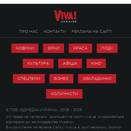
ПРО НАС
КОНТАКТИ
РЕКЛАМА НА САЙТІ
НОВИНИ
ЗІРКИ
КРАСА
ПОДІЇ
КУЛЬТУРА
АФІША
КІНО
СПЕЦТЕМИ
БІЗНЕС
ОБКЛАДИНКИ
КОЛУМНІСТИ
© ТОВ «ЕДІМЕДІА-УКРАЇНА», 2008 - 2026
Усі права на матеріали, розміщені на сайті viva.ua, охороняються
відповідно до законодавства України.
Використання матеріалів Сайту viva.ua в оригінальному розмірі