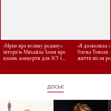
«Мрію про велику родину»:
«Я дозволила с
інтерв'ю Михайла Хоми про
Олена Тополя 
плани, концерти для ЗСУ і
життя після р
зміни під час війни
ДОСЬЄ