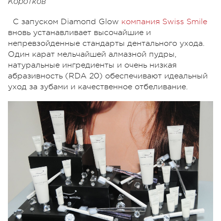
Коротков
С запуском Diаmопd Glow
компания Swiss Smile
вновь устанавливает высочайшие и
непревзойденные стандарты дентального ухода.
Один карат мельчайшей алмазной пудры,
натуральные ингредиенты и очень низкая
абразивность (RDA 20) обеспечивают идеальный
уход за зубами и качественное отбеливание.