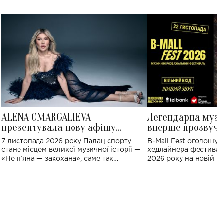
ALENA OMARGALIEVA
Легендарна му
презентувала нову афішу
вперше прозвуч
великого концерту в Палаці
Україні: де від
7 листопада 2026 року Палац спорту
B-Mall Fest оголош
спорту
стане місцем великої музичної історії —
хедлайнера фестива
«Не пʼяна — закохана», саме так
2026 року на новій т
символічно названо майбутній концерт
stage відбудеться у
ALENA OMARGALIEVA.
ENIGMA VOICES' OR