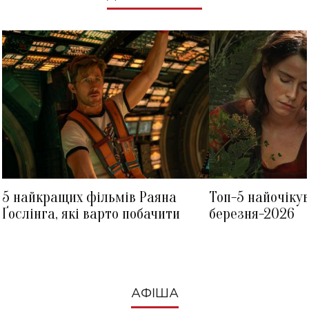
5 найкращих фільмів Раяна
Топ-5 найочіку
Ґослінга, які варто побачити
березня-2026
АФІША