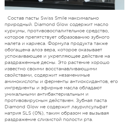
Состав пасты Swiss Smile максимально
природный. Diаmоnd Glow содержит масло
куркумы, противовоспалительное средство,
которое препятствует образованию зубного
налета и кариеса. Формула продукта также
обогащена алоэ вера, которое оказывает
успокаивающее и укрепляющее действие на
раздраженные десны. Это растение хорошо
известно своими восстанавливающими
свойствами, содержит незаменимые
аминокислоты и ферменты антиоксидантов, его
ингредиенты и эфирные масла обладают
уникальными антибактериальным и
противовирусным действием. Зубная паста
Diаmоnd Glow не содержит лаурилсульфат
натрия SLS (0%), таким образом не вызывая
раздражение слизистой полости рта.