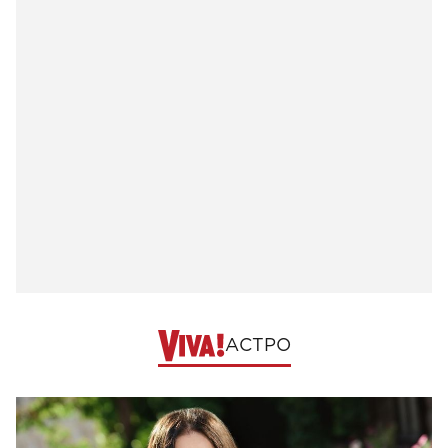
АСТРО