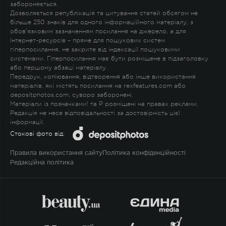
забороняється.
Дозволяється републікація та цитування статей обсягом не
більше 250 знаків для одного інформаційного матеріалу, з
обов'язковим зазначенням посилання на джерело, а для
Інтернет-ресурсів – пряме для пошукових систем
гіперпосилання, не закрите від індексації пошуковими
системами. Гіперпосилання має бути розміщене в підзаголовку
або першому абзаці матеріалу.
Передрук, копіювання, відтворення або інше використання
матеріалів, які містять посилання на rexfeatures.com або
depositphotos.com, суворо заборонені.
Матеріали із позначками
!
та
P
розміщені на правах реклами.
Редакція не несе відповідальності за достовірність цієї
інформації.
Стокові фото від:
Правила використання сайту
Політика конфіденційності
Редакційна політика