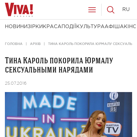
RU
НОВИНИ
ЗІРКИ
КРАСА
ПОДІЇ
КУЛЬТУРА
АФІША
КІНО
ГОЛОВНА
АРХІВ
ТИНА КАРОЛЬ ПОКОРИЛА ЮРМАЛУ СЕКСУАЛЬН
Тина Кароль покорила Юрмалу
сексуальными нарядами
25.07.2016