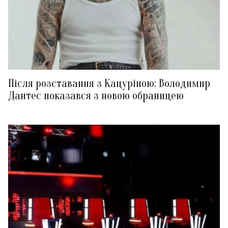
Після розставання з Кацуріною: Володимир
Дантес показався з новою обраницею