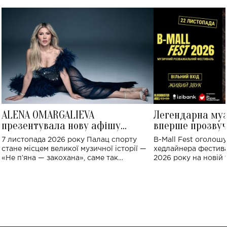
ALENA OMARGALIEVA
Легендарна му
презентувала нову афішу
вперше прозвуч
великого концерту в Палаці
Україні: де від
7 листопада 2026 року Палац спорту
B-Mall Fest оголош
спорту
стане місцем великої музичної історії —
хедлайнера фестива
«Не пʼяна — закохана», саме так
2026 року на новій т
символічно названо майбутній концерт
stage відбудеться у
ALENA OMARGALIEVA.
ENIGMA VOICES' OR