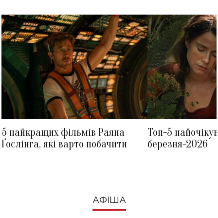
5 найкращих фільмів Раяна
Топ-5 найочіку
Ґослінга, які варто побачити
березня-2026
АФІША