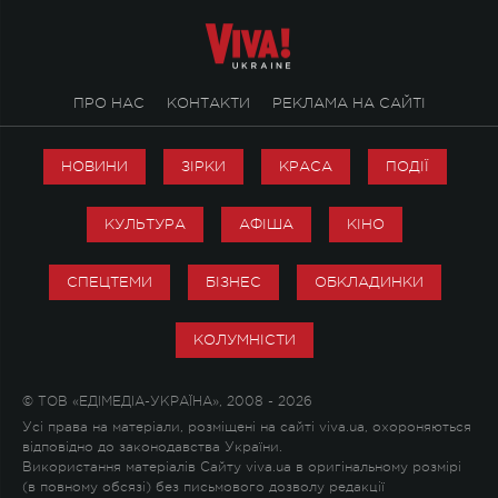
ПРО НАС
КОНТАКТИ
РЕКЛАМА НА САЙТІ
НОВИНИ
ЗІРКИ
КРАСА
ПОДІЇ
КУЛЬТУРА
АФІША
КІНО
СПЕЦТЕМИ
БІЗНЕС
ОБКЛАДИНКИ
КОЛУМНІСТИ
© ТОВ «ЕДІМЕДІА-УКРАЇНА», 2008 - 2026
Усі права на матеріали, розміщені на сайті viva.ua, охороняються
відповідно до законодавства України.
Використання матеріалів Сайту viva.ua в оригінальному розмірі
(в повному обсязі) без письмового дозволу редакції