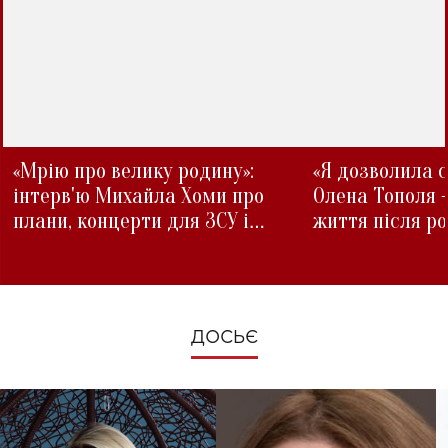
«Мрію про велику родину»:
«Я дозволила с
інтерв'ю Михайла Хоми про
Олена Тополя 
плани, концерти для ЗСУ і
життя після р
зміни під час війни
ДОСЬЄ