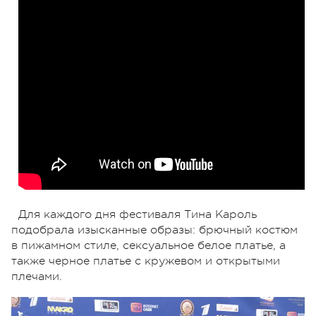
Для каждого дня фестиваля Тина Кароль
подобрала изысканные образы: брючный костюм
в пижамном стиле, сексуальное белое платье, а
также черное платье с кружевом и открытыми
плечами.