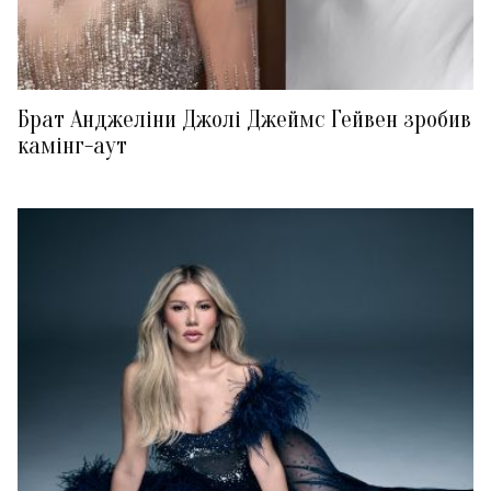
Брат Анджеліни Джолі Джеймс Гейвен зробив
камінг-аут