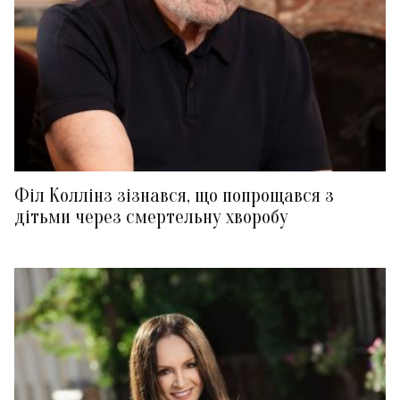
Філ Коллінз зізнався, що попрощався з
дітьми через смертельну хворобу