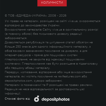
КОЛУМНІСТИ
© ТОВ «ЕДІМЕДІА-УКРАЇНА», 2008 - 2026
Усі права на матеріали, розміщені на сайті viva.ua, охороняються
відповідно до законодавства України.
Використання матеріалів Сайту viva.ua в оригінальному розмірі
(в повному обсязі) без письмового дозволу редакції
забороняється.
Дозволяється републікація та цитування статей обсягом не
більше 250 знаків для одного інформаційного матеріалу, з
обов'язковим зазначенням посилання на джерело, а для
Інтернет-ресурсів – пряме для пошукових систем
гіперпосилання, не закрите від індексації пошуковими
системами. Гіперпосилання має бути розміщене в підзаголовку
або першому абзаці матеріалу.
Передрук, копіювання, відтворення або інше використання
матеріалів, які містять посилання на rexfeatures.com або
depositphotos.com, суворо заборонені.
Матеріали із позначками
!
та
P
розміщені на правах реклами.
Редакція не несе відповідальності за достовірність цієї
інформації.
Стокові фото від: