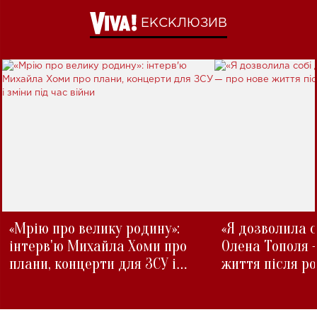
ЕКСКЛЮЗИВ
«Мрію про велику родину»:
«Я дозволила с
інтерв'ю Михайла Хоми про
Олена Тополя 
плани, концерти для ЗСУ і
життя після р
зміни під час війни