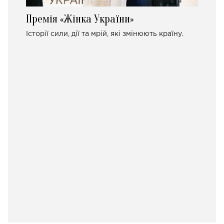
Премія «Жінка України»
Історії сили, дії та мрій, які змінюють країну.