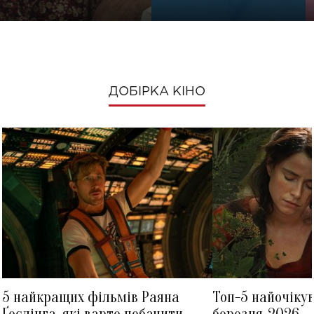
ДОБІРКА КІНО
5 найкращих фільмів Раяна
Топ-5 найочіку
Ґослінга, які варто побачити
березня-2026