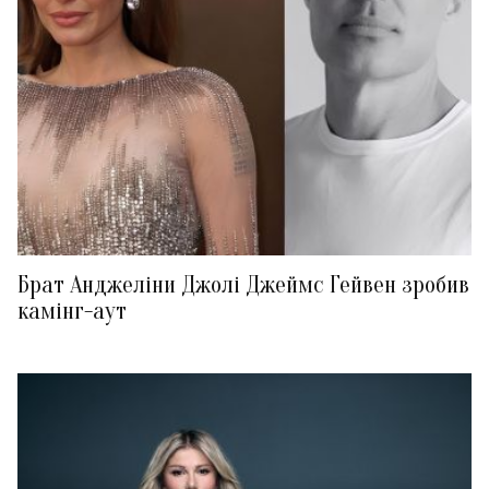
Брат Анджеліни Джолі Джеймс Гейвен зробив
камінг-аут