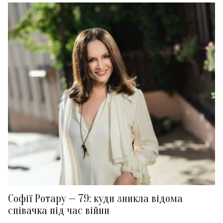
Софії Ротару — 79: куди зникла відома
співачка під час війни