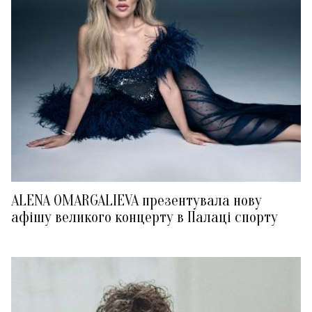
ALENA OMARGALIEVA презентувала нову
афішу великого концерту в Палаці спорту