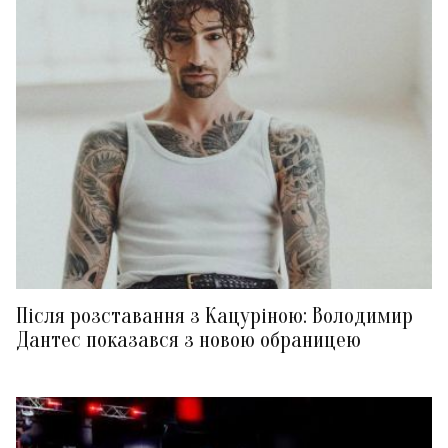
Після розставання з Кацуріною: Володимир
Дантес показався з новою обраницею