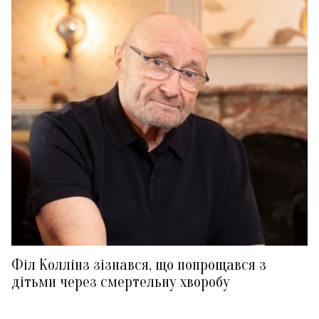
Філ Коллінз зізнався, що попрощався з
дітьми через смертельну хворобу