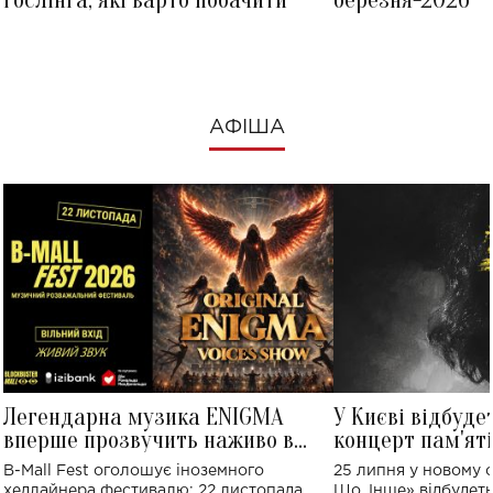
АФІША
Легендарна музика ENIGMA
У Києві відбуде
вперше прозвучить наживо в
концерт пам'ят
Україні: де відбудеться концерт
Клименка: понад
B-Mall Fest оголошує іноземного
25 липня у новому o
виконають пісн
хедлайнера фестивалю: 22 листопада
Що, Інше» відбудеть