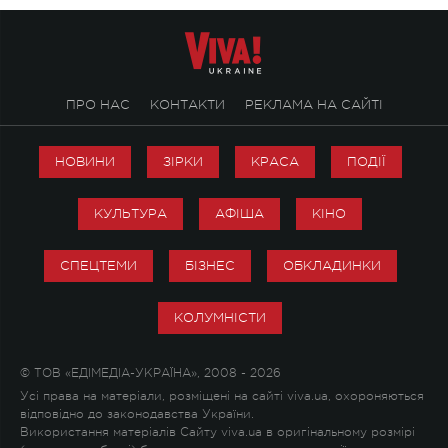
ПРО НАС
КОНТАКТИ
РЕКЛАМА НА САЙТІ
НОВИНИ
ЗІРКИ
КРАСА
ПОДІЇ
КУЛЬТУРА
АФІША
КІНО
СПЕЦТЕМИ
БІЗНЕС
ОБКЛАДИНКИ
КОЛУМНІСТИ
© ТОВ «ЕДІМЕДІА-УКРАЇНА», 2008 - 2026
Усі права на матеріали, розміщені на сайті viva.ua, охороняються
відповідно до законодавства України.
Використання матеріалів Сайту viva.ua в оригінальному розмірі