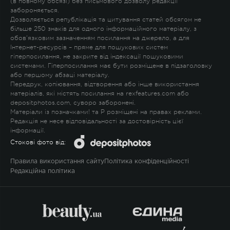
(в повному обсязі) без письмового дозволу редакції
забороняється.
Дозволяється републікація та цитування статей обсягом не
більше 250 знаків для одного інформаційного матеріалу, з
обов'язковим зазначенням посилання на джерело, а для
Інтернет-ресурсів – пряме для пошукових систем
гіперпосилання, не закрите від індексації пошуковими
системами. Гіперпосилання має бути розміщене в підзаголовку
або першому абзаці матеріалу.
Передрук, копіювання, відтворення або інше використання
матеріалів, які містять посилання на rexfeatures.com або
depositphotos.com, суворо заборонені.
Матеріали із позначками
!
та
P
розміщені на правах реклами.
Редакція не несе відповідальності за достовірність цієї
інформації.
Стокові фото від:
Правила використання сайту
Політика конфіденційності
Редакційна політика