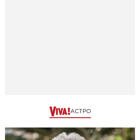
АСТРО