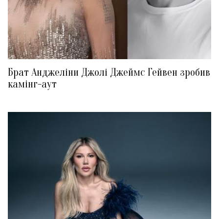
Брат Анджеліни Джолі Джеймс Гейвен зробив
камінг-аут