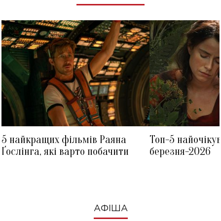
5 найкращих фільмів Раяна
Топ-5 найочіку
Ґослінга, які варто побачити
березня-2026
АФІША