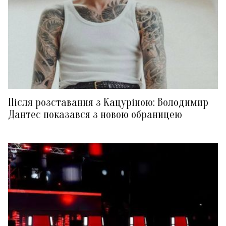
Після розставання з Кацуріною: Володимир
Дантес показався з новою обраницею