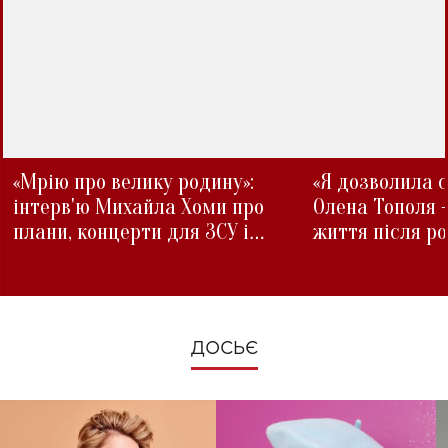
«Мрію про велику родину»:
«Я дозволила с
інтерв'ю Михайла Хоми про
Олена Тополя 
плани, концерти для ЗСУ і
життя після р
зміни під час війни
ДОСЬЄ