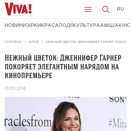
RU
НОВИНИ
ЗІРКИ
КРАСА
ПОДІЇ
КУЛЬТУРА
АФІША
КІНО
ГОЛОВНА
АРХІВ
НЕЖНЫЙ ЦВЕТОК: ДЖЕННИФЕР ГАРНЕР ПОКОРЯ
Нежный цветок: Дженнифер Гарнер
покоряет элегантным нарядом на
кинопремьере
10.03.2016