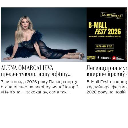
ALENA OMARGALIEVA
Легендарна му
презентувала нову афішу
вперше прозвуч
великого концерту в Палаці
Україні: де від
7 листопада 2026 року Палац спорту
B-Mall Fest оголош
спорту
стане місцем великої музичної історії —
хедлайнера фестива
«Не пʼяна — закохана», саме так
2026 року на новій т
символічно названо майбутній концерт
stage відбудеться у
ALENA OMARGALIEVA.
ENIGMA VOICES' OR