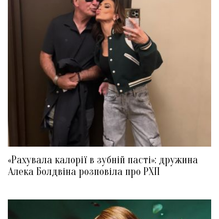
«Рахувала калорії в зубній пасті»: дружина
Алека Болдвіна розповіла про РХП