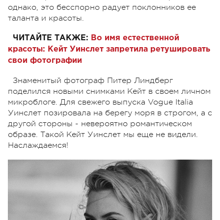
однако, это бесспорно радует поклонников ее
таланта и красоты.
ЧИТАЙТЕ ТАКЖЕ:
Во имя естественной
красоты: Кейт Уинслет запретила ретушировать
свои фотографии
Знаменитый фотограф Питер Линдберг
поделился новыми снимками Кейт в своем личном
микроблоге. Для свежего выпуска Vogue Italia
Уинслет позировала на берегу моря в строгом, а с
другой стороны - невероятно романтическом
образе. Такой Кейт Уинслет мы еще не видели.
Наслаждаемся!