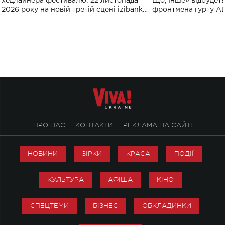
хедлайнера фестивалю: 22 листопада
Що, Інше» відбудеть
2026 року на новій третій сцені izibank
фронтмена гурту A
stage відбудеться українська прем'єра
Клименка. Це буде 
ENIGMA VOICES' ORIGINAL LIVE SHOW.
вечір, присвячений 
творчість стала си
справжньої любові д
ПРО НАС
КОНТАКТИ
РЕКЛАМА НА САЙТІ
НОВИНИ
ЗІРКИ
КРАСА
ПОДІЇ
КУЛЬТУРА
АФІША
КІНО
СПЕЦТЕМИ
БІЗНЕС
ОБКЛАДИНКИ