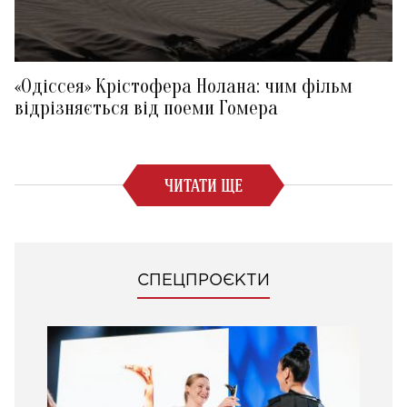
«Одіссея» Крістофера Нолана: чим фільм
відрізняється від поеми Гомера
ЧИТАТИ ЩЕ
СПЕЦПРОЄКТИ