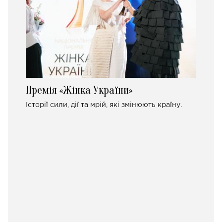
Премія «Жінка України»
Історії сили, дії та мрій, які змінюють країну.