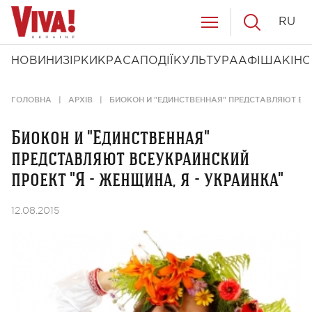
RU
НОВИНИ
ЗІРКИ
КРАСА
ПОДІЇ
КУЛЬТУРА
АФІША
КІНО
ГОЛОВНА
АРХІВ
БИОКОН И "ЕДИНСТВЕННАЯ" ПРЕДСТАВЛЯЮТ ВСЕ
Биокон и "Единственная"
представляют всеукраинский
проект "Я - женщина, я - украинка"
12.08.2015