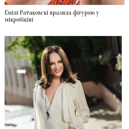
Емілі Ратаковскі вразила фігурою у
мікробікіні