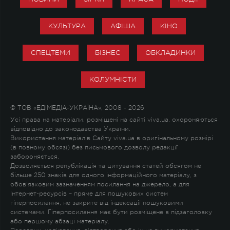
КУЛЬТУРА
АФІША
КІНО
СПЕЦТЕМИ
БІЗНЕС
ОБКЛАДИНКИ
КОЛУМНІСТИ
© ТОВ «ЕДІМЕДІА-УКРАЇНА», 2008 - 2026
Усі права на матеріали, розміщені на сайті viva.ua, охороняються
відповідно до законодавства України.
Використання матеріалів Сайту viva.ua в оригінальному розмірі
(в повному обсязі) без письмового дозволу редакції
забороняється.
Дозволяється републікація та цитування статей обсягом не
більше 250 знаків для одного інформаційного матеріалу, з
обов'язковим зазначенням посилання на джерело, а для
Інтернет-ресурсів – пряме для пошукових систем
гіперпосилання, не закрите від індексації пошуковими
системами. Гіперпосилання має бути розміщене в підзаголовку
або першому абзаці матеріалу.