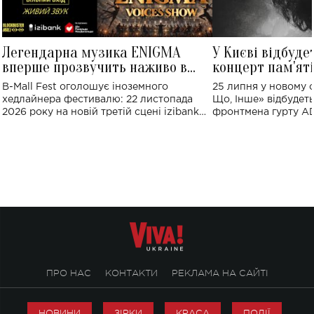
Легендарна музика ENIGMA
У Києві відбуде
вперше прозвучить наживо в
концерт пам'ят
Україні: де відбудеться концерт
Клименка: понад
B-Mall Fest оголошує іноземного
25 липня у новому o
виконають пісн
хедлайнера фестивалю: 22 листопада
Що, Інше» відбудеть
2026 року на новій третій сцені izibank
фронтмена гурту A
stage відбудеться українська прем'єра
Клименка. Це буде 
ENIGMA VOICES' ORIGINAL LIVE SHOW.
вечір, присвячений 
творчість стала си
справжньої любові д
ПРО НАС
КОНТАКТИ
РЕКЛАМА НА САЙТІ
НОВИНИ
ЗІРКИ
КРАСА
ПОДІЇ