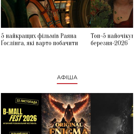
5 найкращих фільмів Раяна
Топ-5 найочіку
Ґослінга, які варто побачити
березня-2026
АФІША