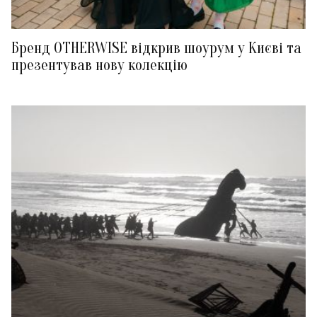
Бренд OTHERWISE відкрив шоурум у Києві та
презентував нову колекцію