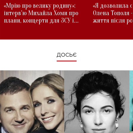
«Мрію про велику родину»:
«Я дозволила с
інтерв'ю Михайла Хоми про
Олена Тополя 
плани, концерти для ЗСУ і
життя після р
зміни під час війни
ДОСЬЄ