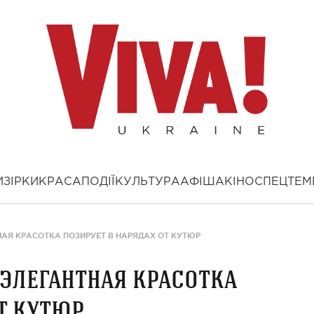
И
ЗІРКИ
КРАСА
ПОДІЇ
КУЛЬТУРА
АФІША
КІНО
СПЕЦТЕМ
НАЯ КРАСОТКА ПОЗИРУЕТ В НАРЯДАХ ОТ КУТЮР
 элегантная красотка
т кутюр