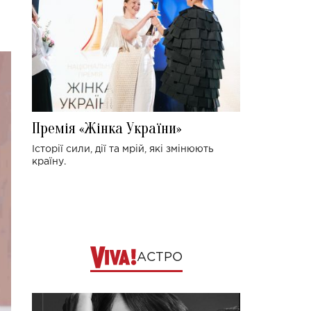
Премія «Жінка України»
Історії сили, дії та мрій, які змінюють
країну.
АСТРО