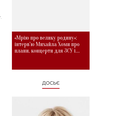
.
«Мрію про велику родину»:
інтерв'ю Михайла Хоми про
плани, концерти для ЗСУ і
зміни під час війни
ДОСЬЄ