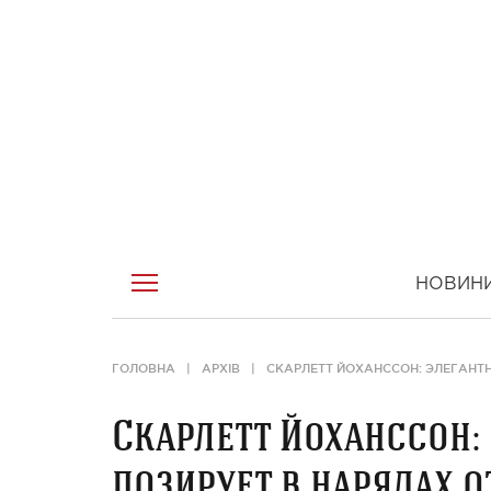
НОВИН
ГОЛОВНА
АРХІВ
СКАРЛЕТТ ЙОХАНССОН: ЭЛЕГАНТ
Скарлетт Йоханссон:
позирует в нарядах о