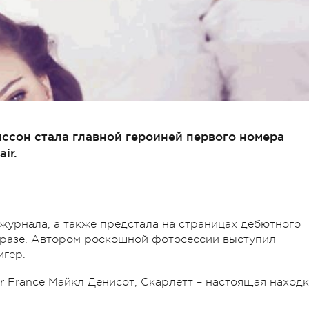
ссон стала главной героиней первого номера
ir.
журнала, а также предстала на страницах дебютного
 образе. Автором роскошной фотосессии выступил
гер.
ir France Майкл Денисот, Скарлетт – настоящая наход