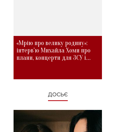
«Мрію про велику родину»:
інтерв'ю Михайла Хоми про
плани, концерти для ЗСУ і
зміни під час війни
ДОСЬЄ