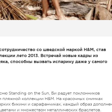
 сотрудничество со шведской маркой H&M, став
екции лето 2013. Встречай новые кадры из
яка, способны вызвать испарину даже у самого
сню Standing on the Sun, Би радует поклонников
 пляжной коллекции H&M. На красочных снимках
рких бикини и сарафанчиках, каждый образ дополне
цветами и множеством металлических браслетов.