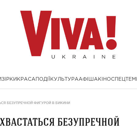
И
ЗІРКИ
КРАСА
ПОДІЇ
КУЛЬТУРА
АФІША
КІНО
СПЕЦТЕМ
СЯ БЕЗУПРЕЧНОЙ ФИГУРОЙ В БИКИНИ
хвастаться безупречной