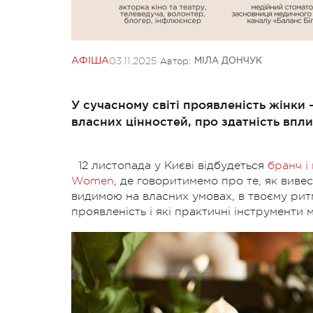
03.11.2025
Автор:
АФІША
МІЛА ДОНЧУК
У сучасному світі проявленість жінки
власних цінностей, про здатність впли
12 листопада у Києві відбудеться
бранч і
Women
, де говоритимемо про те, як вивес
видимою на власних умовах, в твоєму ритм
проявленість і які практичні інструменти