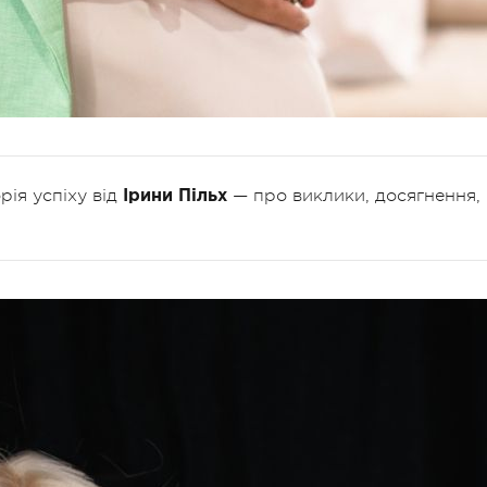
рія успіху від
— про виклики, досягнення,
Ірини Пільх