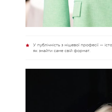
У публічність з нішевої професії — істо
як знайти саме свій формат.