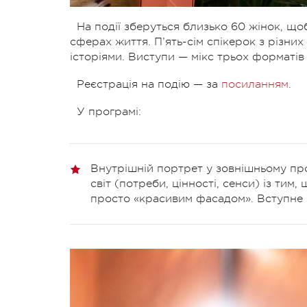
На події зберуться близько 60 жінок, щ
сферах життя.
П’ять-сім спікерок з різни
історіями.
Виступи — мікс трьох форматів 
Реєстрація на подію — за
посиланням
.
У програмі:
Внутрішній портрет у зовнішньому про
світ (потреби, цінності, сенси) із тим
просто «красивим фасадом». Вступне 