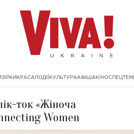
И
ЗІРКИ
КРАСА
ПОДІЇ
КУЛЬТУРА
АФІША
КІНО
СПЕЦТЕМ
лік-ток «Жіноча
onnecting Women