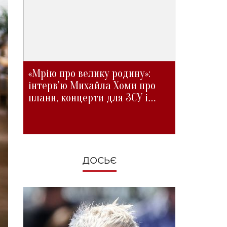
«Мрію про велику родину»:
інтерв'ю Михайла Хоми про
плани, концерти для ЗСУ і
зміни під час війни
ДОСЬЄ