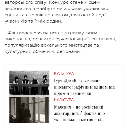
авторського співу. Конкурс стане місцем
знайомства з майбутніми зірками української
сцени та справжнім святом для гостей події,
учасників та їхніх родин.
Фестиваль має на меті підтримку юних
виконавців, розвиток сучасної української пісні,
популяризацію вокального мистецтва та
культурний обмін між регіонами.
КУЛЬТУРА
Гурт «ДахаБраха» вразив
кінематографічним кліпом від
відомої режисерки
КУЛЬТУРА
Малевич – не російський
авангардист. 5 фактів про
українського митця, які
приховували десятиліттями