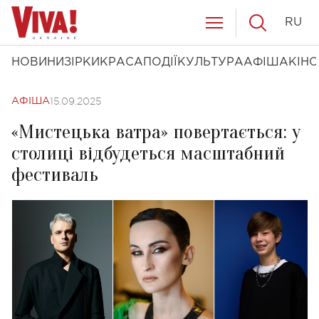
RU
НОВИНИ
ЗІРКИ
КРАСА
ПОДІЇ
КУЛЬТУРА
АФІША
КІНО
15.09.2025
АФІША
«Мистецька ватра» повертається: у
столиці відбудеться масштабний
фестиваль