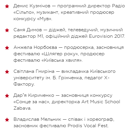
Денис Кузмічов — програмний директор Радіо
«Сільпо», музикант, креативний продюсер
конкурсу «Мув».
Саня Димов — діджей, телеведучий, музичний
редактор М1, офіційний діджей Eurovision 2017.
Анжела Норбоєва — продюсерка, засновниця
фестивалю «Шлягер року», продюсер
фестивалю «Київська хвиля».
Світлана Гмиріна — викладачка Київського
університету ім. Б. Грінченка, педагог Х-
Фактору.
Дарʼя Кириченко — засновниця конкурсу
«Сонце за нас», директорка Art Music School
Zabava.
Владислав Мельник — співак і хореограф,
засновник фестивалю Prodis Vocal Fest.