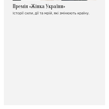
Премія «Жінка України»
Історії сили, дії та мрій, які змінюють країну.