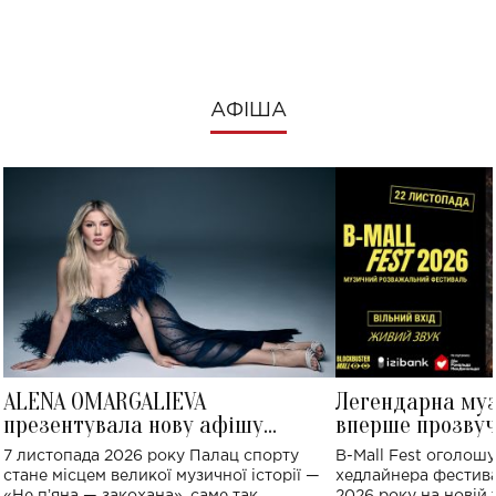
АФІША
ALENA OMARGALIEVA
Легендарна му
презентувала нову афішу
вперше прозвуч
великого концерту в Палаці
Україні: де від
7 листопада 2026 року Палац спорту
B-Mall Fest оголош
спорту
стане місцем великої музичної історії —
хедлайнера фестива