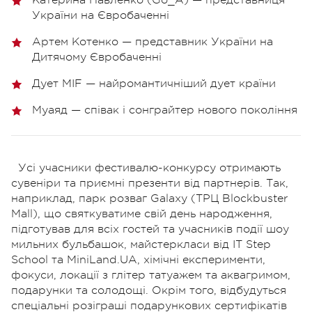
України на Євробаченні
Артем Котенко — представник України на
Дитячому Євробаченні
Дует MIF — найромантичніший дует країни
Муаяд — співак і сонграйтер нового покоління
Усі учасники фестивалю-конкурсу отримають
сувеніри та приємні презенти від партнерів. Так,
наприклад, парк розваг Galaxy (ТРЦ Blockbuster
Mall), що святкуватиме свій день народження,
підготував для всіх гостей та учасників події шоу
мильних бульбашок, майстеркласи від IT Step
School та MiniLand.UA, хімічні експерименти,
фокуси, локації з глітер татуажем та аквагримом,
подарунки та солодощі. Окрім того, відбудуться
спеціальні розіграші подарункових сертифікатів