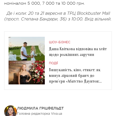
номіналом 5 000, 7 000 та 10 000 грн.
Де і коли: 20 та 21 вересня в ТРЦ Blockbuster Mall
(просп. Степана Бандери, 36) з 10:00. Вхід вільний.
ШОУ-БІЗНЕС
Даша Квіткова відповіла на хейт
щодо розкішних заручин
ПОДІЇ
Вишуканість, кіно, етикет: як
минув зірковий бранч до
прем’єри «Абатство Даунтон:
Величний фінал»
ЛЮДМИЛА ГРІЦФЕЛЬДТ
Головна редакторка Viva.ua