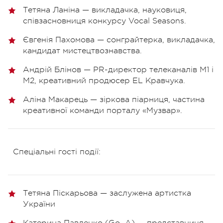
Тетяна Ланіна — викладачка, науковиця,
співзасновниця конкурсу Vocal Seasons.
Євгенія Пахомова — сонграйтерка, викладачка,
кандидат мистецтвознавства.
Андрій Блінов — PR-директор телеканалів М1 і
М2, креативний продюсер EL Кравчука.
Аліна Макарець — зіркова піарниця, частина
креативної команди порталу «Музвар».
Спеціальні гості події:
Тетяна Піскарьова — заслужена артистка
України
Катерина Павленко (Go_A) — представниця