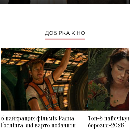
ДОБІРКА КІНО
5 найкращих фільмів Раяна
Топ-5 найочіку
Ґослінга, які варто побачити
березня-2026