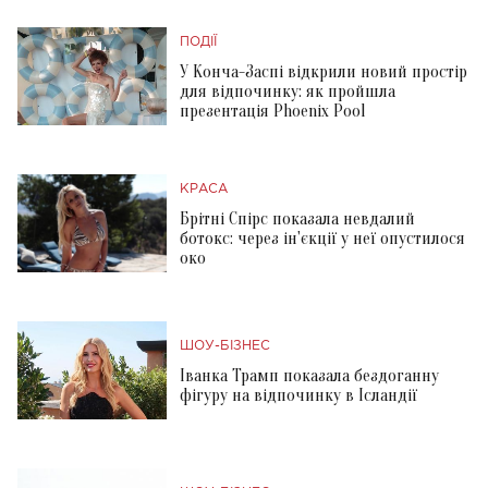
ПОДІЇ
У Конча-Заспі відкрили новий простір
для відпочинку: як пройшла
презентація Phoenix Pool
КРАСА
Брітні Спірс показала невдалий
ботокс: через ін'єкції у неї опустилося
око
ШОУ-БІЗНЕС
Іванка Трамп показала бездоганну
фігуру на відпочинку в Ісландії