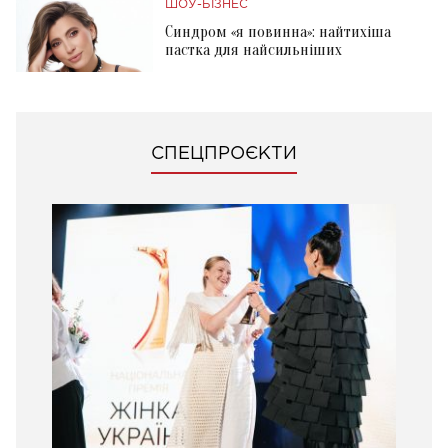
ШОУ-БІЗНЕС
Синдром «я повинна»: найтихіша
пастка для найсильніших
СПЕЦПРОЄКТИ