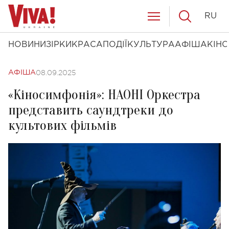
RU
НОВИНИ
ЗІРКИ
КРАСА
ПОДІЇ
КУЛЬТУРА
АФІША
КІНО
08.09.2025
АФІША
«Кіносимфонія»: НАОНІ Оркестра
представить саундтреки до
культових фільмів