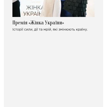
Премія «Жінка України»
Історії сили, дії та мрій, які змінюють країну.