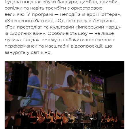
Гуцала поєднає звуки бандури, цимбал, дримби,
сопілки та навіть трембіти з оркестровою
величчю. У програмі — мелодії з «Гаррі Поттера»,
«Хрещеного батька», «Одного разу в Америці»,
«Гри престолів» та культовий «Імперський марш»
із «Зоряних війн».
Особливість шоу — не лише
музика. Глядачі зможуть побачити костюмовані
перформанси та масштабні відеопроєкції, що
занурять у світ кіно.