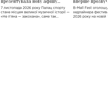
презентувала нову афішу
вперше прозвуч
великого концерту в Палаці
Україні: де від
7 листопада 2026 року Палац спорту
B-Mall Fest оголош
спорту
стане місцем великої музичної історії —
хедлайнера фестива
«Не пʼяна — закохана», саме так
2026 року на новій т
символічно названо майбутній концерт
stage відбудеться у
ALENA OMARGALIEVA.
ENIGMA VOICES' OR