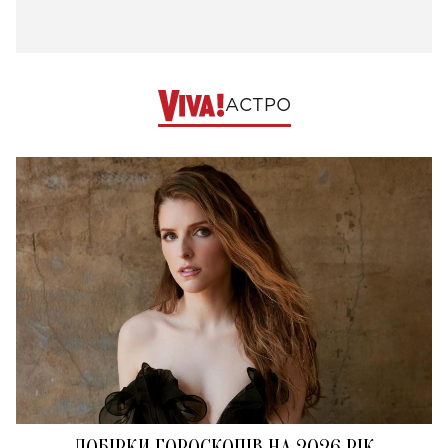
АСТРО