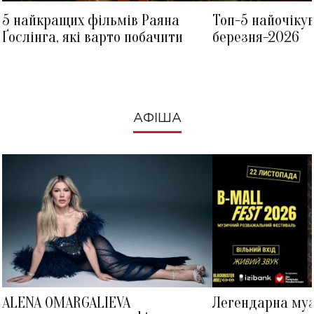
5 найкращих фільмів Раяна
Топ-5 найочіку
Ґослінга, які варто побачити
березня-2026
АФІША
ALENA OMARGALIEVA
Легендарна му