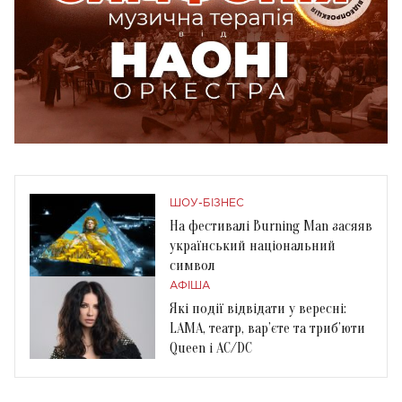
ШОУ-БІЗНЕС
На фестивалі Burning Man засяяв
український національний
символ
АФІША
Які події відвідати у вересні:
LAMA, театр, вар’єте та триб’юти
Queen і AC/DC