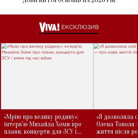
ДОБІРКИ ГОРОСКОПІВ НА 2026 РІК
ЕКСКЛЮЗИВ
«Мрію про велику родину»:
«Я дозволила с
інтерв'ю Михайла Хоми про
Олена Тополя 
плани, концерти для ЗСУ і
життя після р