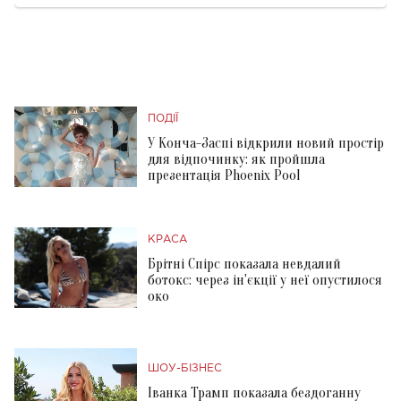
ПОДІЇ
У Конча-Заспі відкрили новий простір
для відпочинку: як пройшла
презентація Phoenix Pool
КРАСА
Брітні Спірс показала невдалий
ботокс: через ін'єкції у неї опустилося
око
ШОУ-БІЗНЕС
Іванка Трамп показала бездоганну