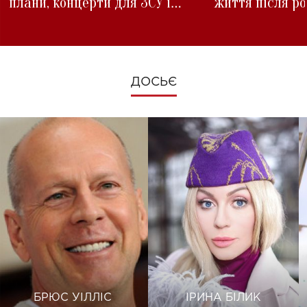
плани, концерти для ЗСУ і
життя після р
зміни під час війни
ДОСЬЄ
БРЮС УІЛЛІС
ІРИНА БІЛИК