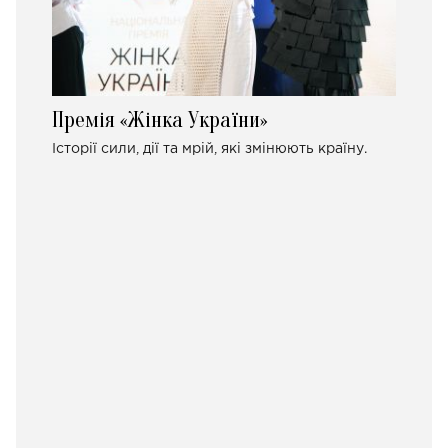
Премія «Жінка України»
Історії сили, дії та мрій, які змінюють країну.