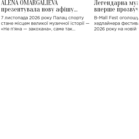
ALENA OMARGALIEVA
Легендарна му
презентувала нову афішу
вперше прозвуч
великого концерту в Палаці
Україні: де від
7 листопада 2026 року Палац спорту
B-Mall Fest оголош
спорту
стане місцем великої музичної історії —
хедлайнера фестива
«Не пʼяна — закохана», саме так
2026 року на новій т
символічно названо майбутній концерт
stage відбудеться у
ALENA OMARGALIEVA.
ENIGMA VOICES' OR