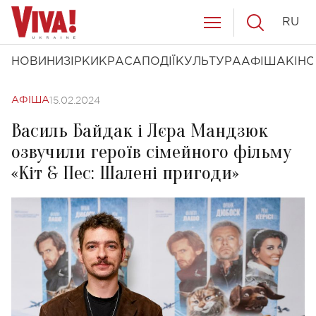
RU
НОВИНИ
ЗІРКИ
КРАСА
ПОДІЇ
КУЛЬТУРА
АФІША
КІНО
15.02.2024
АФІША
Василь Байдак і Лєра Мандзюк
озвучили героїв сімейного фільму
«Кіт & Пес: Шалені пригоди»