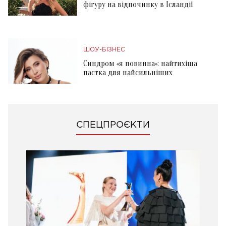
фігуру на відпочинку в Ісландії
ШОУ-БІЗНЕС
Синдром «я повинна»: найтихіша
пастка для найсильніших
СПЕЦПРОЄКТИ