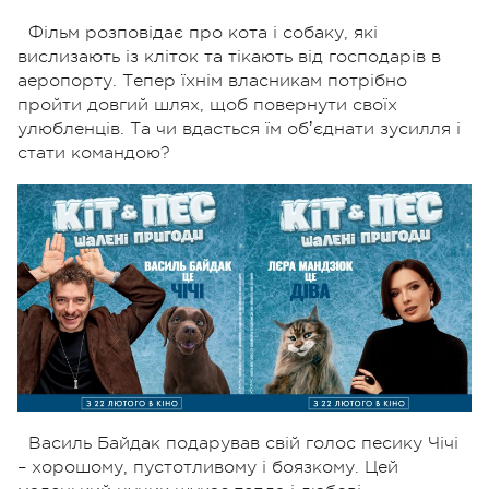
Фільм розповідає про кота і собаку, які
вислизають із кліток та тікають від господарів в
аеропорту. Тепер їхнім власникам потрібно
пройти довгий шлях, щоб повернути своїх
улюбленців. Та чи вдасться їм обʼєднати зусилля і
стати командою?
Василь Байдак подарував свій голос песику Чічі
– хорошому, пустотливому і боязкому. Цей