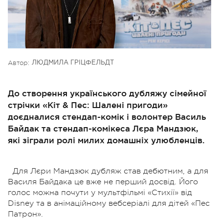
Автор:
ЛЮДМИЛА ГРІЦФЕЛЬДТ
До створення українського дубляжу сімейної
стрічки «Кіт & Пес: Шалені пригоди»
доєдналися стендап-комік і волонтер Василь
Байдак та стендап-комікеса Лєра Мандзюк,
які зіграли ролі милих домашніх улюбленців.
Для Лєри Мандзюк дубляж став дебютним, а для
Василя Байдака це вже не перший досвід. Його
голос можна почути у мультфільмі «Стихії» від
Disney та в анімаційному вебсеріалі для дітей «Пес
Патрон».