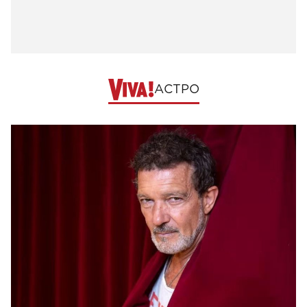
АСТРО