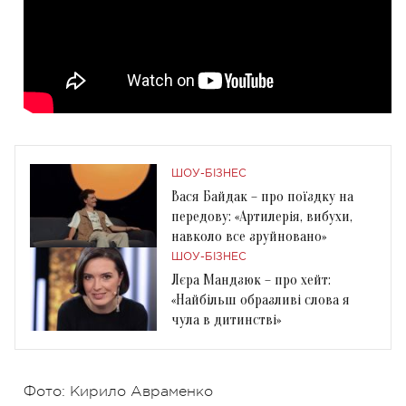
ШОУ-БІЗНЕС
Вася Байдак – про поїздку на
передову: «Артилерія, вибухи,
навколо все зруйновано»
ШОУ-БІЗНЕС
Лєра Мандзюк – про хейт:
«Найбільш образливі слова я
чула в дитинстві»
Фото: Кирило Авраменко