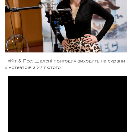
«Кіт & Пес: Шалені пригоди» виходить на екрани
кінотеатрів з 22 лютого.