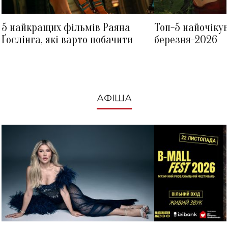
5 найкращих фільмів Раяна
Топ-5 найочіку
Ґослінга, які варто побачити
березня-2026
АФІША