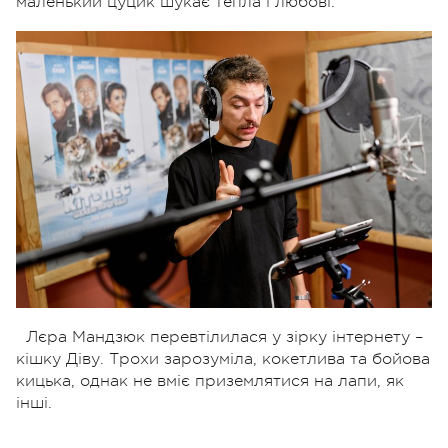
маленький цуцик шукає тепла і любові.
Лєра Мандзюк перевтілилася у зірку інтернету –
кішку Діву. Трохи зарозуміла, кокетлива та бойова
кицька, однак не вміє приземлятися на лапи, як
інші.