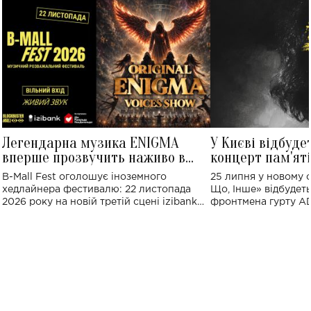
Легендарна музика ENIGMA
У Києві відбуде
вперше прозвучить наживо в
концерт пам'ят
Україні: де відбудеться концерт
Клименка: понад
B-Mall Fest оголошує іноземного
25 липня у новому o
виконають пісн
хедлайнера фестивалю: 22 листопада
Що, Інше» відбудеть
2026 року на новій третій сцені izibank
фронтмена гурту A
stage відбудеться українська прем'єра
Клименка. Це буде 
ENIGMA VOICES' ORIGINAL LIVE SHOW.
вечір, присвячений 
творчість стала си
справжньої любові д