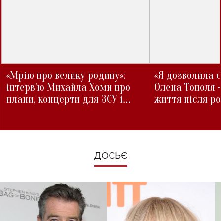
«Мрію про велику родину»:
«Я дозволила с
інтерв'ю Михайла Хоми про
Олена Тополя 
плани, концерти для ЗСУ і
життя після р
зміни під час війни
ДОСЬЄ