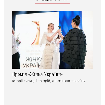
Премія «Жінка України»
Історії сили, дії та мрій, які змінюють країну.