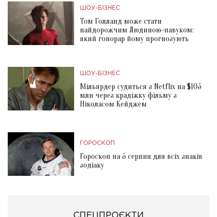
ШОУ-БІЗНЕС
Том Голланд може стати
найдорожчим Людиною-павуком:
який гонорар йому прогнозують
ШОУ-БІЗНЕС
Мільярдер судиться з Netflix на $105
млн через крадіжку фільму з
Ніколасом Кейджем
ГОРОСКОП
Гороскоп на 5 серпня для всіх знаків
зодіаку
СПЕЦПРОЄКТИ