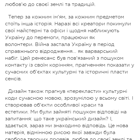
любов'ю до своєї землі та традицій.
Тепер за кожним ім'ям, за кожним предметом
стоїть інша історія. Наразі всі креатори покинули
свої майстерні та офіси і щодня наближують
Україну до перемоги, працюючи як
волонтери.
Війна застала Україну в період
справжнього відродження... як варварський
набіг.
Цей ренесанс був пов'язаний з пошуком
контакту із своїм корінням, прагненням показати у
сучасних об’єктах культурні та історичні пласти
сенсів.
Дизайн також прагнув «перекласти» культурні
коди сучасною мовою, зрозумілою у всьому світі. І
створював об'єкти особливої ​​краси та
естетики.
Ми були зайняті пошуком відповіді на
запитання: що таке український дизайн?
І,
здається, зараз ми знаходимо відповідь. Це нова
матерія, відмінною рисою якої завжди була
свобода творчих проявів, любов до своєї землі та