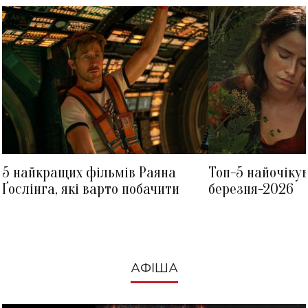
5 найкращих фільмів Раяна
Топ-5 найочіку
Ґослінга, які варто побачити
березня-2026
АФІША