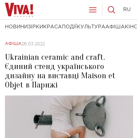
RU
НОВИНИ
ЗІРКИ
КРАСА
ПОДІЇ
КУЛЬТУРА
АФІША
КІНО
26.03.2022
АФІША
Ukrainian ceramic and craft.
Єдиний стенд українського
дизайну на виставці Maison et
Objet в Парижі