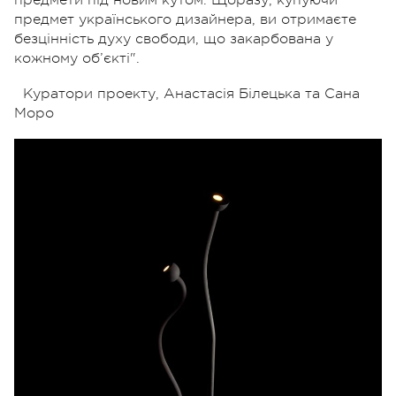
предмет українського дизайнера, ви отримаєте
безцінність духу свободи, що закарбована у
кожному об’єкті".
Куратори проекту,
Анастасія Білецька та Сана
Моро