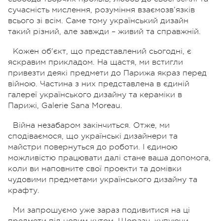
сучасність мислення, розуміння взаємозв’язків
всього зі всім. Саме тому український дизайн
такий різний, але завжди – живий та справжній.
Кожен об'єкт, що представлений сьогодні, є
яскравим прикладом. На щастя, ми встигли
привезти деякі предмети до Парижа якраз перед
війною. Частина з них представлена в єдиній
галереї українського дизайну та кераміки в
Парижі, Galerie Sana Moreau.
Війна незабаром закінчиться. Отже, ми
сподіваємося, що українські дизайнери та
майстри повернуться до роботи. І єдиною
можливістю працювати далі стане ваша допомога,
коли ви наповните свої проекти та домівки
чудовими предметами українського дизайну та
крафту.
Ми запрошуємо уже зараз подивитися на ці
предмети під новим кутом. Щоразу, купуючи