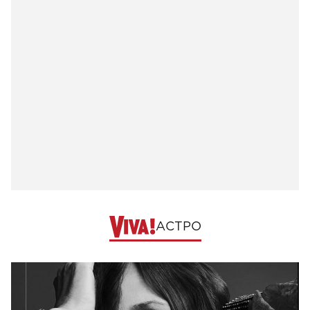
АСТРО