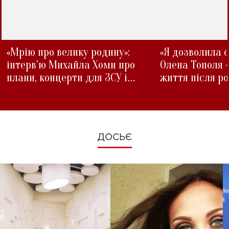
«Мрію про велику родину»:
«Я дозволила с
інтерв'ю Михайла Хоми про
Олена Тополя 
плани, концерти для ЗСУ і
життя після р
зміни під час війни
ДОСЬЄ