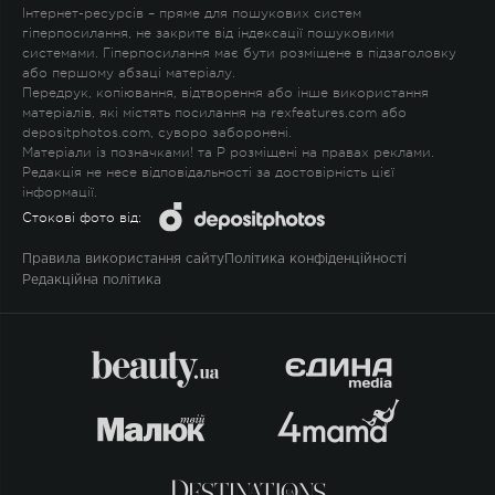
Інтернет-ресурсів – пряме для пошукових систем
гіперпосилання, не закрите від індексації пошуковими
системами. Гіперпосилання має бути розміщене в підзаголовку
або першому абзаці матеріалу.
Передрук, копіювання, відтворення або інше використання
матеріалів, які містять посилання на rexfeatures.com або
depositphotos.com, суворо заборонені.
Матеріали із позначками
!
та
P
розміщені на правах реклами.
Редакція не несе відповідальності за достовірність цієї
інформації.
Стокові фото від:
Правила використання сайту
Політика конфіденційності
Редакційна політика