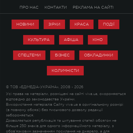
ПРО НАС
КОНТАКТИ
РЕКЛАМА НА САЙТІ
НОВИНИ
ЗІРКИ
КРАСА
ПОДІЇ
КУЛЬТУРА
АФІША
КІНО
СПЕЦТЕМИ
БІЗНЕС
ОБКЛАДИНКИ
КОЛУМНІСТИ
© ТОВ «ЕДІМЕДІА-УКРАЇНА», 2008 - 2026
Усі права на матеріали, розміщені на сайті viva.ua, охороняються
відповідно до законодавства України.
Використання матеріалів Сайту viva.ua в оригінальному розмірі
(в повному обсязі) без письмового дозволу редакції
забороняється.
Дозволяється републікація та цитування статей обсягом не
більше 250 знаків для одного інформаційного матеріалу, з
обов'язковим зазначенням посилання на джерело, а для