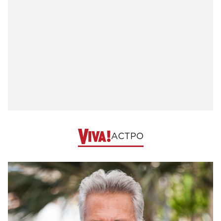
АСТРО