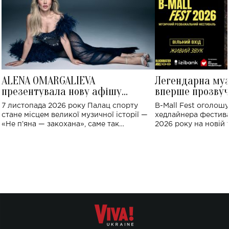
ALENA OMARGALIEVA
Легендарна му
презентувала нову афішу
вперше прозвуч
великого концерту в Палаці
Україні: де від
7 листопада 2026 року Палац спорту
B-Mall Fest оголош
спорту
стане місцем великої музичної історії —
хедлайнера фестива
«Не пʼяна — закохана», саме так
2026 року на новій т
символічно названо майбутній концерт
stage відбудеться у
ALENA OMARGALIEVA.
ENIGMA VOICES' OR