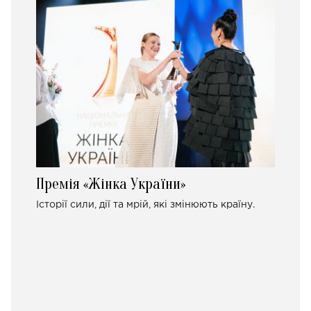
Премія «Жінка України»
Історії сили, дії та мрій, які змінюють країну.