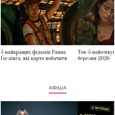
5 найкращих фільмів Раяна
Топ-5 найочіку
Ґослінга, які варто побачити
березня-2026
АФІША