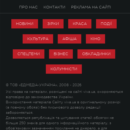
ПРО НАС
КОНТАКТИ
РЕКЛАМА НА САЙТІ
НОВИНИ
ЗІРКИ
КРАСА
ПОДІЇ
КУЛЬТУРА
АФІША
КІНО
СПЕЦТЕМИ
БІЗНЕС
ОБКЛАДИНКИ
КОЛУМНІСТИ
© ТОВ «ЕДІМЕДІА-УКРАЇНА», 2008 - 2026
Усі права на матеріали, розміщені на сайті viva.ua, охороняються
відповідно до законодавства України.
Використання матеріалів Сайту viva.ua в оригінальному розмірі
(в повному обсязі) без письмового дозволу редакції
забороняється.
Дозволяється републікація та цитування статей обсягом не
більше 250 знаків для одного інформаційного матеріалу, з
обов'язковим зазначенням посилання на джерело, а для