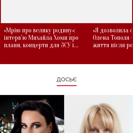
«Мрію про велику родину»:
«Я дозволила с
інтерв'ю Михайла Хоми про
Олена Тополя 
плани, концерти для ЗСУ і
життя після р
зміни під час війни
ДОСЬЄ