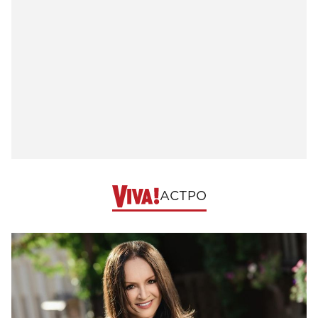
АСТРО