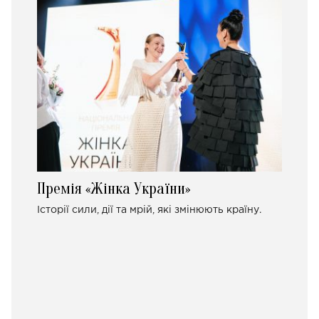
Премія «Жінка України»
Історії сили, дії та мрій, які змінюють країну.