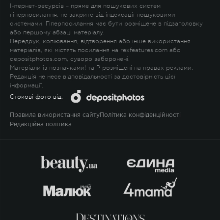
Інтернет-ресурсів – пряме для пошукових систем
гіперпосилання, не закрите від індексації пошуковими
системами. Гіперпосилання має бути розміщене в підзаголовку
або першому абзаці матеріалу.
Передрук, копіювання, відтворення або інше використання
матеріалів, які містять посилання на rexfeatures.com або
depositphotos.com, суворо заборонені.
Матеріали із позначками
!
та
P
розміщені на правах реклами.
Редакція не несе відповідальності за достовірність цієї
інформації.
Стокові фото від:
Правила використання сайту
Політика конфіденційності
Редакційна політика