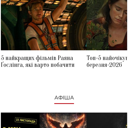
5 найкращих фільмів Раяна
Топ-5 найочіку
Ґослінга, які варто побачити
березня-2026
АФІША