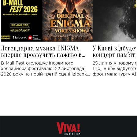
Легендарна музика ENIGMA
У Києві відбуде
вперше прозвучить наживо в
концерт пам'ят
Україні: де відбудеться концерт
Клименка: понад
B-Mall Fest оголошує іноземного
25 липня у новому o
виконають пісн
хедлайнера фестивалю: 22 листопада
Що, Інше» відбудеть
2026 року на новій третій сцені izibank
фронтмена гурту A
stage відбудеться українська прем'єра
Клименка. Це буде 
ENIGMA VOICES' ORIGINAL LIVE SHOW.
вечір, присвячений 
творчість стала си
справжньої любові д