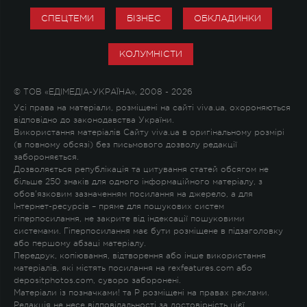
СПЕЦТЕМИ
БІЗНЕС
ОБКЛАДИНКИ
КОЛУМНІСТИ
© ТОВ «ЕДІМЕДІА-УКРАЇНА», 2008 - 2026
Усі права на матеріали, розміщені на сайті viva.ua, охороняються
відповідно до законодавства України.
Використання матеріалів Сайту viva.ua в оригінальному розмірі
(в повному обсязі) без письмового дозволу редакції
забороняється.
Дозволяється републікація та цитування статей обсягом не
більше 250 знаків для одного інформаційного матеріалу, з
обов'язковим зазначенням посилання на джерело, а для
Інтернет-ресурсів – пряме для пошукових систем
гіперпосилання, не закрите від індексації пошуковими
системами. Гіперпосилання має бути розміщене в підзаголовку
або першому абзаці матеріалу.
Передрук, копіювання, відтворення або інше використання
матеріалів, які містять посилання на rexfeatures.com або
depositphotos.com, суворо заборонені.
Матеріали із позначками
!
та
P
розміщені на правах реклами.
Редакція не несе відповідальності за достовірність цієї