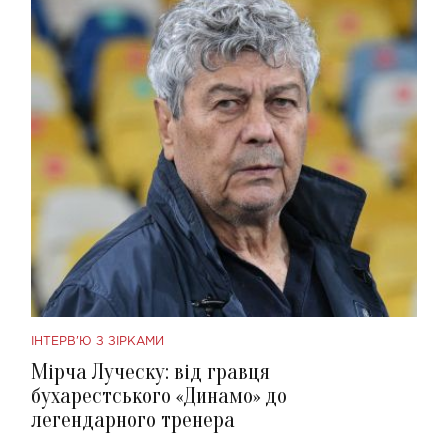
ІНТЕРВ'Ю З ЗІРКАМИ
Мірча Луческу: від гравця
бухарестського «Динамо» до
легендарного тренера