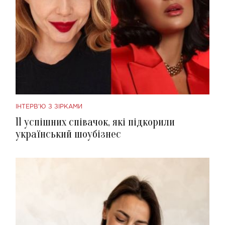
ІНТЕРВ'Ю З ЗІРКАМИ
11 успішних співачок, які підкорили
український шоубізнес