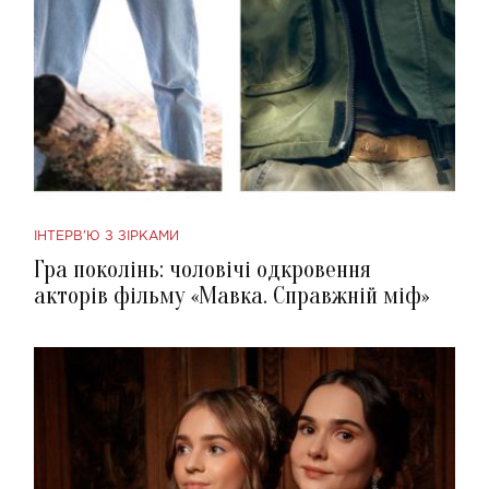
ІНТЕРВ'Ю З ЗІРКАМИ
Гра поколінь: чоловічі одкровення
акторів фільму «Мавка. Справжній міф»