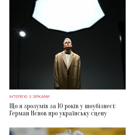
ІНТЕРВ'Ю З ЗІРКАМИ
Що я зрозумів за 10 років у шоубізнесі:
Герман Нєнов про українську сцену