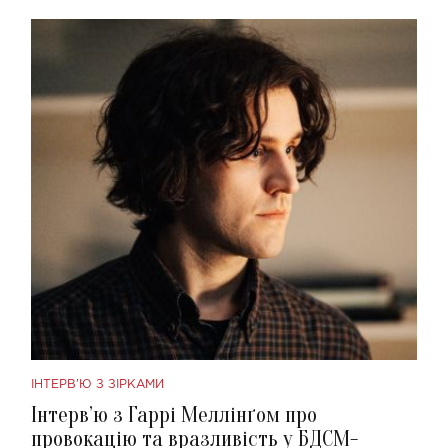
ІНТЕРВ'Ю З ЗІРКАМИ
Інтерв’ю з Гаррі Меллінґом про
провокацію та вразливість у БДСМ-