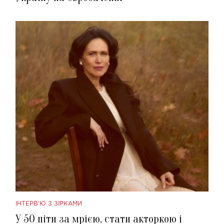
ІНТЕРВ'Ю З ЗІРКАМИ
У 50 піти за мрією, стати акторкою і