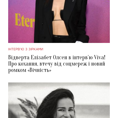
ІНТЕРВ'Ю З ЗІРКАМИ
Відверта Елізабет Олсен в інтерв’ю Viva!
Про кохання, втечу від соцмереж і новий
ромком «Вічність»