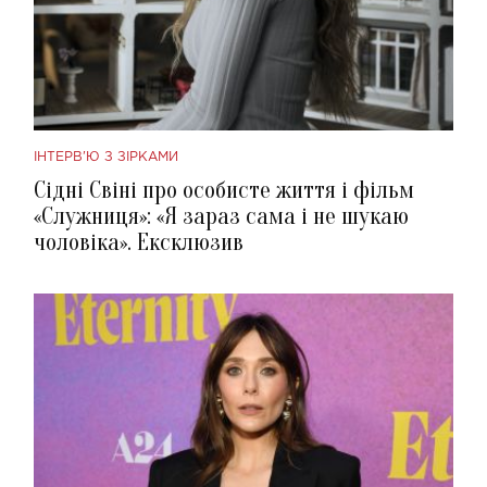
ІНТЕРВ'Ю З ЗІРКАМИ
Сідні Свіні про особисте життя і фільм
«Служниця»: «Я зараз сама і не шукаю
чоловіка». Ексклюзив