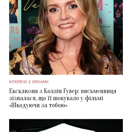
ІНТЕРВ'Ю З ЗІРКАМИ
Ексклюзив з Коллін Гувер: письменниця
зізналася, що її шокувало у фільмі
«Шкодуючи за тобою»