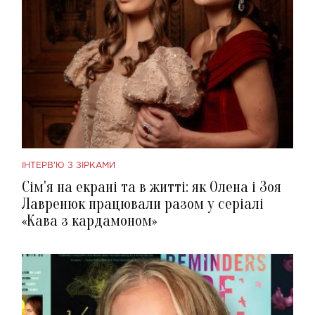
ІНТЕРВ'Ю З ЗІРКАМИ
Сім'я на екрані та в житті: як Олена і Зоя
Лавренюк працювали разом у серіалі
«Кава з кардамоном»