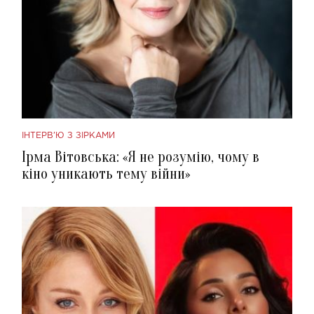
ІНТЕРВ'Ю З ЗІРКАМИ
Ірма Вітовська: «Я не розумію, чому в
кіно уникають тему війни»