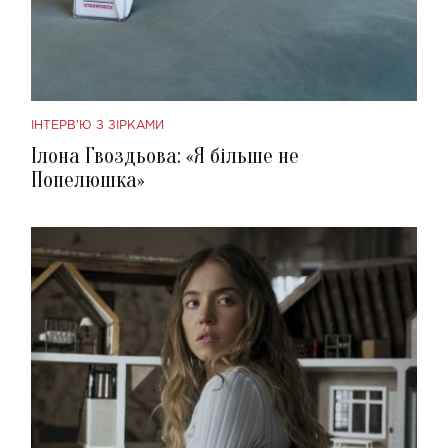
ІНТЕРВ'Ю З ЗІРКАМИ
Ілона Гвоздьова: «Я більше не
Попелюшка»