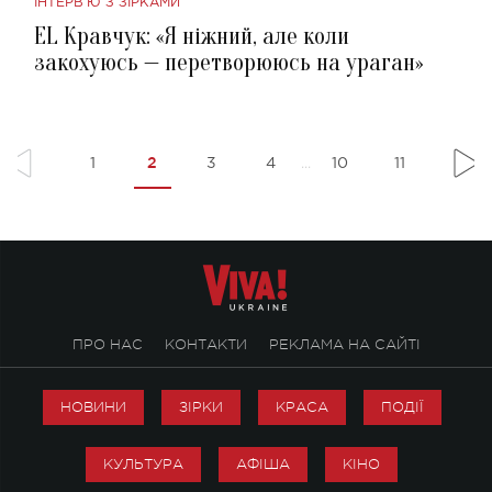
ІНТЕРВ'Ю З ЗІРКАМИ
EL Кравчук: «Я ніжний, але коли
закохуюсь — перетворююсь на ураган»
2
1
3
4
10
11
...
ПРО НАС
КОНТАКТИ
РЕКЛАМА НА САЙТІ
НОВИНИ
ЗІРКИ
КРАСА
ПОДІЇ
КУЛЬТУРА
АФІША
КІНО