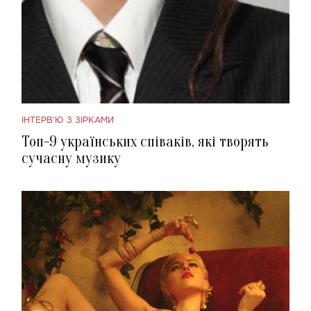
ІНТЕРВ'Ю З ЗІРКАМИ
Топ-9 українських співаків, які творять
сучасну музику