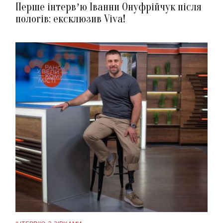
Перше інтервʼю Іванни Онуфрійчук після
пологів: ексклюзив Viva!