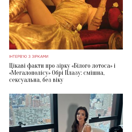
ІНТЕРВ'Ю З ЗІРКАМИ
Цікаві факти про зірку «Білого лотоса» і
«Мегалополісу» Обрі Плазу: смішна,
сексуальна, без віку