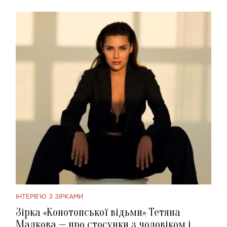
ІНТЕРВ'Ю З ЗІРКАМИ
Зірка «Конотопської відьми» Тетяна
Малкова — про стосунки з чоловіком і