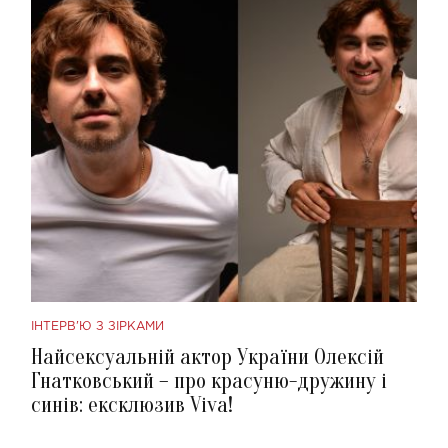
ІНТЕРВ'Ю З ЗІРКАМИ
Найсексуальній актор України Олексій
Гнатковський – про красуню-дружину і
синів: ексклюзив Viva!