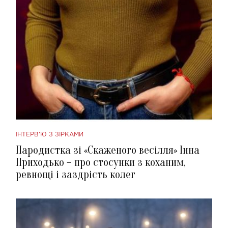
ІНТЕРВ'Ю З ЗІРКАМИ
Пародистка зі «Скаженого весілля» Інна
Приходько – про стосунки з коханим,
ревнощі і заздрість колег