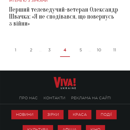
ІНТЕРВ'Ю З ЗІРКАМИ
Перший телеведучий-ветеран Олександр
Швачка: «Я не сподівався, що повернусь
з війни»
4
1
2
3
5
10
11
...
...
ПРО НАС
КОНТАКТИ
РЕКЛАМА НА САЙТІ
НОВИНИ
ЗІРКИ
КРАСА
ПОДІЇ
КУЛЬТУРА
АФІША
КІНО