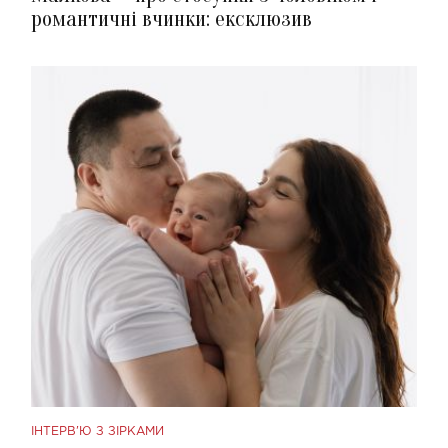
романтичні вчинки: ексклюзив
ІНТЕРВ'Ю З ЗІРКАМИ