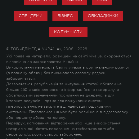
СПЕЦТЕМИ
БІЗНЕС
ОБКЛАДИНКИ
КОЛУМНІСТИ
© ТОВ «ЕДІМЕДІА-УКРАЇНА», 2008 - 2026
Усі права на матеріали, розміщені на сайті viva.ua, охороняються
відповідно до законодавства України.
Використання матеріалів Сайту viva.ua в оригінальному розмірі
(в повному обсязі) без письмового дозволу редакції
забороняється.
Дозволяється републікація та цитування статей обсягом не
більше 250 знаків для одного інформаційного матеріалу, з
обов'язковим зазначенням посилання на джерело, а для
Інтернет-ресурсів – пряме для пошукових систем
гіперпосилання, не закрите від індексації пошуковими
системами. Гіперпосилання має бути розміщене в підзаголовку
або першому абзаці матеріалу.
Передрук, копіювання, відтворення або інше використання
матеріалів, які містять посилання на rexfeatures.com або
depositphotos.com, суворо заборонені.