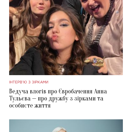
ІНТЕРВ'Ю З ЗІРКАМИ
Ведуча влогів про Євробачення Анна
Тульєва — про дружбу з зірками та
особисте життя