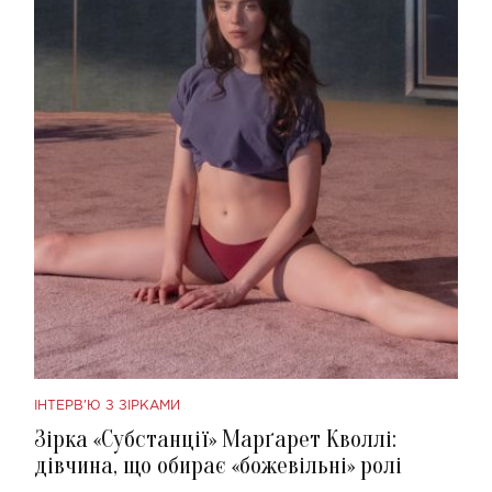
ІНТЕРВ'Ю З ЗІРКАМИ
Зірка «Субстанції» Марґарет Кволлі:
дівчина, що обирає «божевільні» ролі