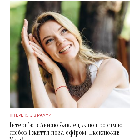
ІНТЕРВ'Ю З ЗІРКАМИ
Інтерв'ю з Анною Заклецькою про сім’ю,
любов і життя поза ефіром. Ексклюзив