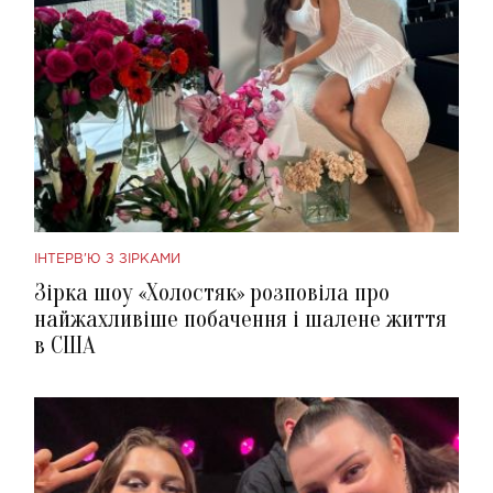
ІНТЕРВ'Ю З ЗІРКАМИ
Зірка шоу «Холостяк» розповіла про
найжахливіше побачення і шалене життя
в США