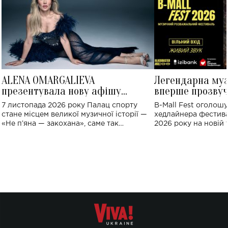
ALENA OMARGALIEVA
Легендарна му
презентувала нову афішу
вперше прозвуч
великого концерту в Палаці
Україні: де від
7 листопада 2026 року Палац спорту
B-Mall Fest оголош
спорту
стане місцем великої музичної історії —
хедлайнера фестива
«Не пʼяна — закохана», саме так
2026 року на новій т
символічно названо майбутній концерт
stage відбудеться у
ALENA OMARGALIEVA.
ENIGMA VOICES' OR