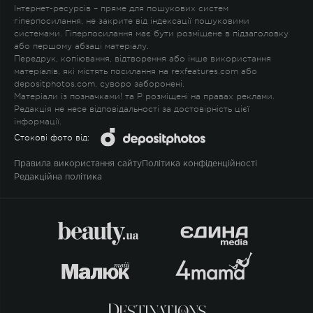
Інтернет-ресурсів – пряме для пошукових систем
гіперпосилання, не закрите від індексації пошуковими
системами. Гіперпосилання має бути розміщене в підзаголовку
або першому абзаці матеріалу.
Передрук, копіювання, відтворення або інше використання
матеріалів, які містять посилання на rexfeatures.com або
depositphotos.com, суворо заборонені.
Матеріали із позначками
!
та
P
розміщені на правах реклами.
Редакція не несе відповідальності за достовірність цієї
інформації.
Стокові фото від:
Правила використання сайту
Політика конфіденційності
Редакційна політика