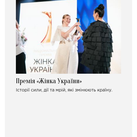
Премія «Жінка України»
Історії сили, дії та мрій, які змінюють країну.