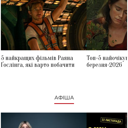
5 найкращих фільмів Раяна
Топ-5 найочіку
Ґослінга, які варто побачити
березня-2026
АФІША