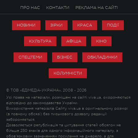
ПРО НАС
КОНТАКТИ
РЕКЛАМА НА САЙТІ
НОВИНИ
ЗІРКИ
КРАСА
ПОДІЇ
КУЛЬТУРА
АФІША
КІНО
СПЕЦТЕМИ
БІЗНЕС
ОБКЛАДИНКИ
КОЛУМНІСТИ
© ТОВ «ЕДІМЕДІА-УКРАЇНА», 2008 - 2026
Усі права на матеріали, розміщені на сайті viva.ua, охороняються
відповідно до законодавства України.
Використання матеріалів Сайту viva.ua в оригінальному розмірі
(в повному обсязі) без письмового дозволу редакції
забороняється.
Дозволяється републікація та цитування статей обсягом не
більше 250 знаків для одного інформаційного матеріалу, з
обов'язковим зазначенням посилання на джерело, а для