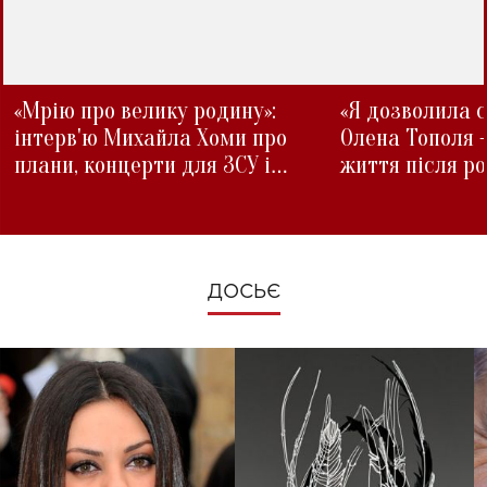
«Мрію про велику родину»:
«Я дозволила с
інтерв'ю Михайла Хоми про
Олена Тополя 
плани, концерти для ЗСУ і
життя після р
зміни під час війни
ДОСЬЄ