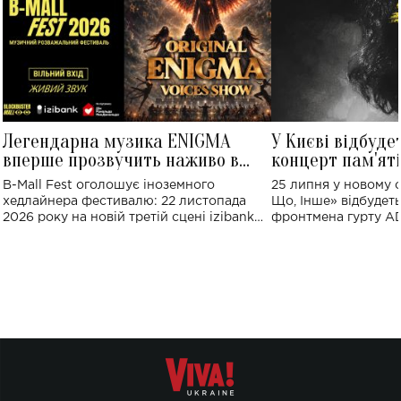
Легендарна музика ENIGMA
У Києві відбуде
вперше прозвучить наживо в
концерт пам'ят
Україні: де відбудеться концерт
Клименка: понад
B-Mall Fest оголошує іноземного
25 липня у новому o
виконають пісн
хедлайнера фестивалю: 22 листопада
Що, Інше» відбудеть
2026 року на новій третій сцені izibank
фронтмена гурту A
stage відбудеться українська прем'єра
Клименка. Це буде 
ENIGMA VOICES' ORIGINAL LIVE SHOW.
вечір, присвячений 
творчість стала си
справжньої любові д