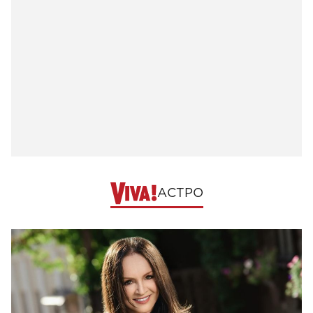
АСТРО