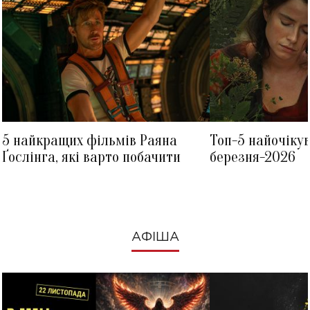
5 найкращих фільмів Раяна
Топ-5 найочіку
Ґослінга, які варто побачити
березня-2026
АФІША