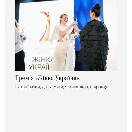
Премія «Жінка України»
Історії сили, дії та мрій, які змінюють країну.