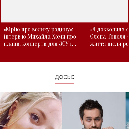
«Мрію про велику родину»:
«Я дозволила с
інтерв'ю Михайла Хоми про
Олена Тополя 
плани, концерти для ЗСУ і
життя після р
зміни під час війни
ДОСЬЄ