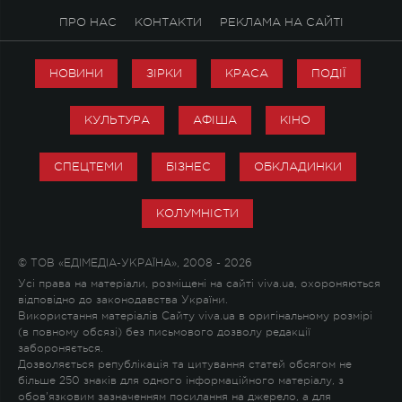
ПРО НАС
КОНТАКТИ
РЕКЛАМА НА САЙТІ
НОВИНИ
ЗІРКИ
КРАСА
ПОДІЇ
КУЛЬТУРА
АФІША
КІНО
СПЕЦТЕМИ
БІЗНЕС
ОБКЛАДИНКИ
КОЛУМНІСТИ
© ТОВ «ЕДІМЕДІА-УКРАЇНА», 2008 - 2026
Усі права на матеріали, розміщені на сайті viva.ua, охороняються
відповідно до законодавства України.
Використання матеріалів Сайту viva.ua в оригінальному розмірі
(в повному обсязі) без письмового дозволу редакції
забороняється.
Дозволяється републікація та цитування статей обсягом не
більше 250 знаків для одного інформаційного матеріалу, з
обов'язковим зазначенням посилання на джерело, а для