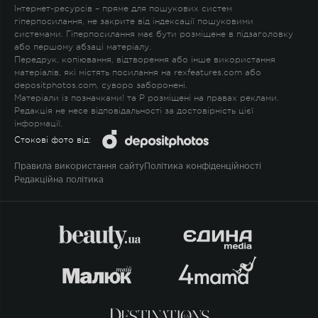
Інтернет-ресурсів – пряме для пошукових систем
гіперпосилання, не закрите від індексації пошуковими
системами. Гіперпосилання має бути розміщене в підзаголовку
або першому абзаці матеріалу.
Передрук, копіювання, відтворення або інше використання
матеріалів, які містять посилання на rexfeatures.com або
depositphotos.com, суворо заборонені.
Матеріали із позначками
!
та
P
розміщені на правах реклами.
Редакція не несе відповідальності за достовірність цієї
інформації.
Стокові фото від:
Правила використання сайту
Політика конфіденційності
Редакційна політика