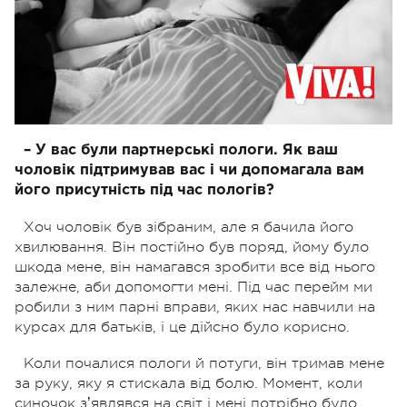
– У вас були партнерські пологи. Як ваш
чоловік підтримував вас і чи допомагала вам
його присутність під час пологів?
Хоч чоловік був зібраним, але я бачила його
хвилювання. Він постійно був поряд, йому було
шкода мене, він намагався зробити все від нього
залежне, аби допомогти мені. Під час перейм ми
робили з ним парні вправи, яких нас навчили на
курсах для батьків, і це дійсно було корисно.
Коли почалися пологи й потуги, він тримав мене
за руку, яку я стискала від болю. Момент, коли
синочок зʼявлявся на світ і мені потрібно було