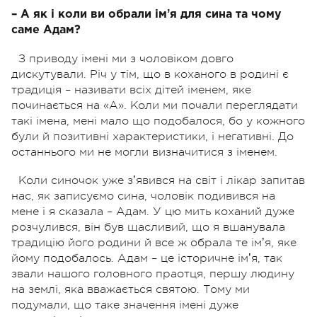
– А як і коли ви обрали імʼя для сина та чому
саме Адам?
З приводу імені ми з чоловіком довго
дискутували. Річ у тім, що в коханого в родині є
традиція – називати всіх дітей іменем, яке
починається на «А». Коли ми почали переглядати
такі імена, мені мало що подобалося, бо у кожного
були й позитивні характеристики, і негативні. До
останнього ми не могли визначитися з іменем.
Коли синочок уже зʼявився на світ і лікар запитав
нас, як записуємо сина, чоловік подивився на
мене і я сказала – Адам. У цю мить коханий дуже
розчулився, він був щасливий, що я вшанувала
традицію його родини й все ж обрала те імʼя, яке
йому подобалось. Адам – це історичне імʼя, так
звали нашого головного праотця, першу людину
на землі, яка вважається святою. Тому ми
подумали, що таке значення імені дуже