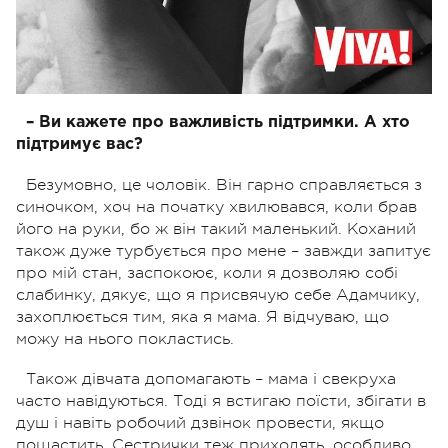
– Ви кажете про важливість підтримки. А хто
підтримує вас?
Безумовно, це чоловік. Він гарно справляється з
синочком, хоч на початку хвилювався, коли брав
його на руки, бо ж він такий маленький. Коханий
також дуже турбується про мене – завжди запитує
про мій стан, заспокоює, коли я дозволяю собі
слабинку, дякує, що я присвячую себе
Адамчику
,
захоплюється тим, яка я мама. Я відчуваю, що
можу на нього покластись.
Також дівчата допомагають – мама і свекруха
часто навідуються. Тоді я встигаю поїсти, збігати в
душ і навіть робочий дзвінок провести, якщо
пощастить. Сестрички теж приходять, особливо