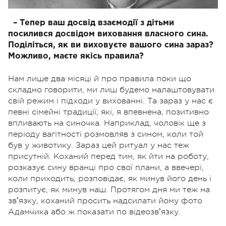
– Тепер ваш досвід взаємодії з дітьми
посилився досвідом виховання власного сина.
Поділіться, як ви виховуєте вашого сина зараз?
Можливо, маєте якісь правила?
Нам лише два місяці й про правила поки що
складно говорити, ми лиш будемо налаштовувати
свій режим і підходи у вихованні. Та зараз у нас є
певні сімейні традиції, які, я впевнена, позитивно
впливають на синочка. Наприклад, чоловік ще з
періоду вагітності розмовляв з сином, коли той
був у животику. Зараз цей ритуал у нас теж
присутній. Коханий перед тим, як йти на роботу,
розказує сину вранці про свої плани, а ввечері,
коли приходить, розповідає, як минув його день і
розпитує, як минув наш. Протягом дня ми теж на
звʼязку, коханий просить надсилати йому фото
Адамчика
або ж показати по відеозвʼязку.