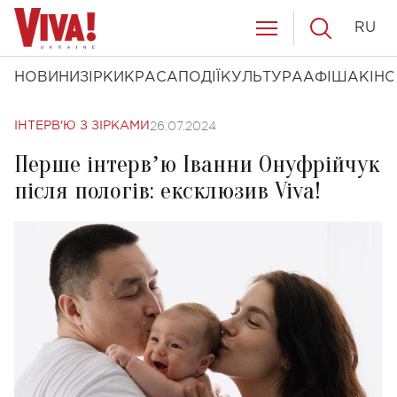
RU
НОВИНИ
ЗІРКИ
КРАСА
ПОДІЇ
КУЛЬТУРА
АФІША
КІНО
26.07.2024
ІНТЕРВ'Ю З ЗІРКАМИ
Перше інтервʼю Іванни Онуфрійчук
після пологів: ексклюзив Viva!