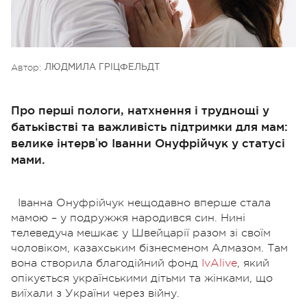
Автор:
ЛЮДМИЛА ГРІЦФЕЛЬДТ
Про перші пологи, натхнення і труднощі у
батьківстві та важливість підтримки для мам:
велике інтервʼю Іванни Онуфрійчук у статусі
мами.
Іванна Онуфрійчук нещодавно вперше стала
мамою – у подружжя народився син. Нині
телеведуча мешкає у Швейцарії разом зі своїм
чоловіком, казахським бізнесменом Алмазом. Там
вона створила благодійний фонд
IvAlive
, який
опікується українськими дітьми та жінками, що
виїхали з України через війну.