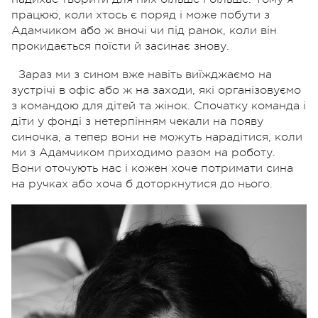
працюю, коли хтось є поряд і може побути з
Адамчиком
або ж вночі чи під ранок, коли він
прокидається поїсти й засинає знову.
Зараз ми з сином вже навіть виїжджаємо на
зустрічі в офіс або ж на заходи, які організовуємо
з командою для дітей та жінок. Спочатку команда і
діти у фонді з нетерпінням чекали на появу
синочка, а тепер вони не можуть
нарадітися
, коли
ми з
Адамчиком
приходимо разом на роботу.
Вони оточують нас і кожен хоче потримати сина
на ручках або хоча б доторкнутися до нього.