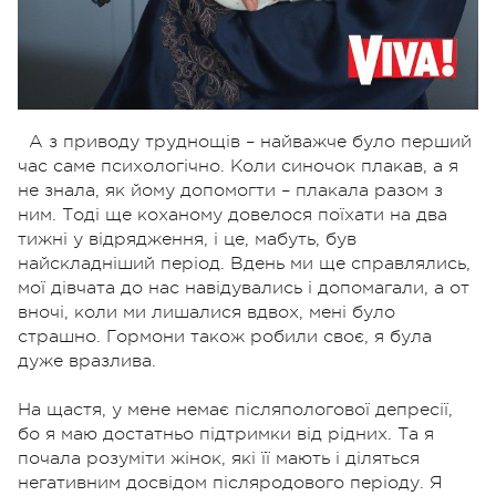
А з приводу труднощів – найважче було перший
час саме психологічно. Коли синочок плакав, а я
не знала, як йому допомогти – плакала разом з
ним. Тоді ще коханому довелося поїхати на два
тижні у відрядження, і це, мабуть, був
найскладніший період. Вдень ми ще справлялись,
мої дівчата до нас навідувались і допомагали, а от
вночі, коли ми лишалися вдвох, мені було
страшно. Гормони також робили своє, я була
дуже вразлива.
На щастя, у мене немає післяпологової депресії,
бо я маю достатньо підтримки від рідних. Та я
почала розуміти жінок, які її мають і діляться
негативним досвідом післяродового періоду. Я