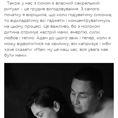
Також у нас з сином є власний сакральний
ритуал – це грудне вигодовування. З самого
початку я вирішила, що коли годуватиму синочка,
то відкладатиму всі гаджети
і
концентруватимусь
на цьому процесі. Це важливо, бо з молоком
дитина отримує настрій мами, енергію, сили,
любов і тепло. Адам до цього звик і тепер, коли я
можу
відволіктися
на хвилину, він капризує і ніби
хоче сказати: «Мам, ну це наш час, вся увага має
бути мені».