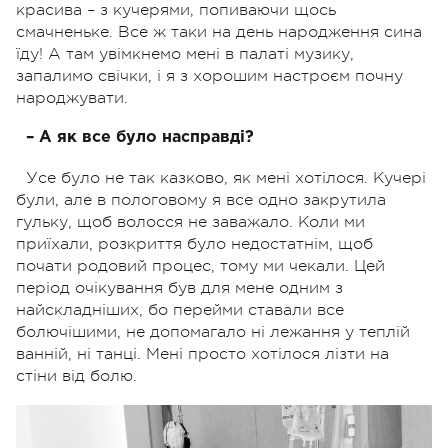
красива – з кучерями, попиваючи щось
смачненьке. Все ж таки на день народження сина
їду! А там увімкнемо мені в палаті музику,
запалимо свічки, і я з хорошим настроєм почну
народжувати.
– А як все було насправді?
Усе було не так казково, як мені хотілося. Кучері
були, але в пологовому я все одно закрутила
гульку, щоб волосся не заважало. Коли ми
приїхали, розкриття було недостатнім, щоб
почати родовий процес, тому ми чекали. Цей
період очікування був для мене одним з
найскладніших, бо перейми ставали все
болючішими, не допомагало ні лежання у теплій
ванній, ні танці. Мені просто хотілося лізти на
стіни від болю.