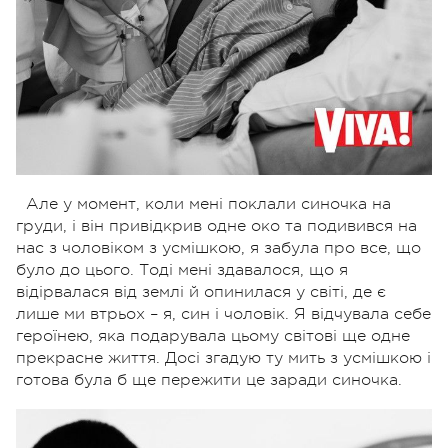
Але у момент, коли мені поклали синочка на
груди, і він
привідкрив
одне око та подивився на
нас з чоловіком з усмішкою, я забула про все, що
було до цього. Тоді мені здавалося, що я
відірвалася від землі й опинилася у світі, де є
лише ми втрьох – я, син і чоловік. Я відчувала себе
героїнею, яка подарувала цьому світові ще одне
прекрасне життя. Досі згадую ту мить з усмішкою і
готова була б ще пережити це заради синочка.