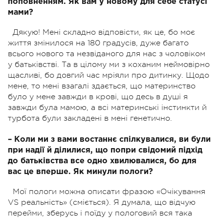
поповненням. Як вам у новому для себе статусі
мами?
Дякую! Мені складно відповісти, як це, бо моє
життя змінилося на 180 градусів, дуже багато
всього нового та незвіданого для нас з чоловіком
у батьківстві. Та в цілому ми з коханим неймовірно
щасливі, бо довгий час мріяли про дитинку. Щодо
мене, то мені взагалі здається, що материнство
було у мене завжди в крові, що десь в душі я
завжди була мамою, а всі материнські інстинкти й
турбота були закладені в мені генетично.
– Коли ми з вами востаннє спілкувалися, ви були
при надії й ділилися, що попри свідомий підхід
до батьківства все одно хвилювалися, бо для
вас це вперше. Як минули пологи?
Мої пологи можна описати фразою «Очікування
VS реальність» (сміється). Я думала, що відчую
перейми, зберусь і поїду у пологовий вся така