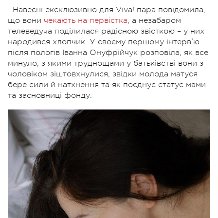
Навесні ексклюзивно для Viva! пара повідомила,
що вони
чекають на первістка
, а незабаром
телеведуча поділилася радісною звісткою – у них
народився хлопчик. У своєму першому інтервʼю
після пологів Іванна Онуфрійчук розповіла, як все
минуло, з якими труднощами у батьківстві вони з
чоловіком зіштовхнулися, звідки молода матуся
бере сили й натхнення та як поєднує статус мами
та засновниці фонду.