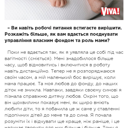
– Ви навіть робочі питання встигаєте вирішити.
Розкажіть більше, як вам вдається поєднувати
управління власним фондом та роль мами?
Поки не вдається так, як я уявляла це собі під час
вагітності (сміється). Мені знадобилося більше
часу, щоб відновитись і включитися в роботу
навіть дистанційно. Тепер не я розпоряджаюся
своїм часом, а мій маленький бос вирішує, коли
мама працює. Та моя любов до фонду, до наших
діток не зникла. Навпаки, завдяки своєму синові я
пізнала справжню дитячу любов. Окрім того, що
він щохвилини показує мені, як щиро вміють
любити діти, то я побачила це ж саме у ставленні
підопічних дітей до мене та до сина. Я почала
розуміти їх і відчувати ще краще, ніж раніше, і це
надихає творити для них більше і більше. Тому я