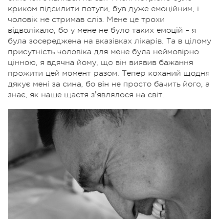
криком підсилити потуги, був дуже емоційним, і
чоловік не стримав сліз. Мене це трохи
відволікало
, бо у мене не було таких емоцій – я
була зосереджена на вказівках лікарів. Та в цілому
присутність чоловіка для мене була неймовірно
цінною, я вдячна йому, що він виявив бажання
прожити цей момент разом. Тепер коханий щодня
дякує мені за сина, бо він не просто бачить його, а
знає, як наше щастя зʼявлялося на світ.