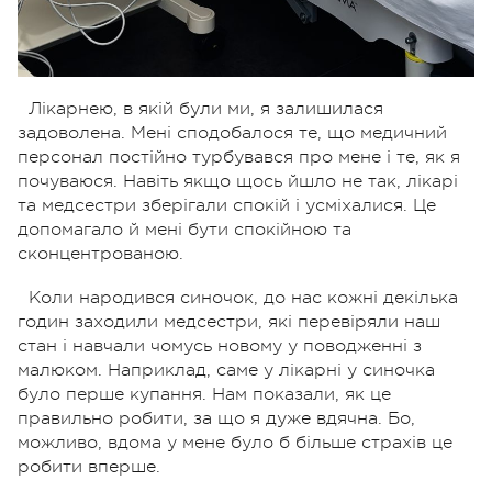
Лікарнею, в якій були ми, я залишилася
задоволена. Мені сподобалося те, що медичний
персонал постійно турбувався про мене і те, як я
почуваюся. Навіть якщо щось йшло не так, лікарі
та медсестри зберігали спокій і усміхалися. Це
допомагало й мені бути спокійною та
сконцентрованою.
Коли народився синочок, до нас кожні декілька
годин заходили медсестри, які перевіряли наш
стан і навчали чомусь новому у поводженні з
малюком. Наприклад, саме у лікарні у синочка
було перше купання. Нам показали, як це
правильно робити, за що я дуже вдячна. Бо,
можливо, вдома у мене було б більше страхів це
робити вперше.