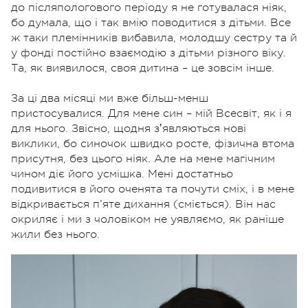
до післяпологового періоду я не готувалася ніяк,
бо думала, що і так вмію поводитися з дітьми. Все
ж таки племінників вибавила, молодшу сестру та й
у фонді постійно взаємодію з дітьми різного віку.
Та, як виявилося, своя дитина – це зовсім інше.
За ці два місяці ми вже більш-менш
пристосувалися. Для мене син – мій Всесвіт, як і я
для нього. Звісно, щодня зʼявляються нові
виклики, бо синочок швидко росте, фізична втома
присутня, без цього ніяк. Але на мене магічним
чином діє його усмішка. Мені достатньо
подивитися в його оченята та почути сміх, і в мене
відкривається п’яте дихання (сміється). Він нас
окриляє і ми з чоловіком не уявляємо, як раніше
жили без нього.