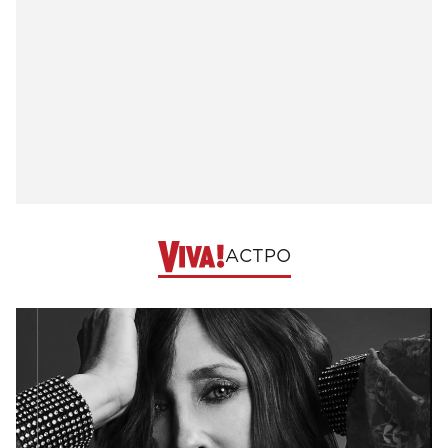
АСТРО