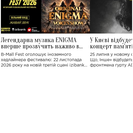
Легендарна музика ENIGMA
У Києві відбуде
вперше прозвучить наживо в
концерт пам'ят
Україні: де відбудеться концерт
Клименка: понад
B-Mall Fest оголошує іноземного
25 липня у новому o
виконають пісн
хедлайнера фестивалю: 22 листопада
Що, Інше» відбудеть
2026 року на новій третій сцені izibank
фронтмена гурту A
stage відбудеться українська прем'єра
Клименка. Це буде 
ENIGMA VOICES' ORIGINAL LIVE SHOW.
вечір, присвячений 
творчість стала си
справжньої любові д