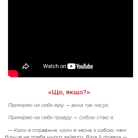
«Що, якщо?»
Приміряю на себе віру — вона так пасує.
Приміряю на себе правду — собою стаю я.
— Коли я справжня, коли я чесна з собою, мені
більше не треба нічого зайвого. Віра й правда —