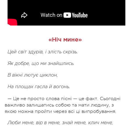
«Ніч мине»
Цей світ здурів, і злість скрізь.
Як добре, що ми знайшлись.
В вікні лютує циклон,
На площах гасла й вогонь.
— Це не просто слова пісні — це факт. Сьогодні
важливо залишатись собою та мати людину, з
якою можна пройти через всі ці випробування.
Люби мене, вір в мене, знай мене, клич мене,