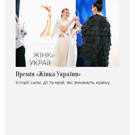
Премія «Жінка України»
Історії сили, дії та мрій, які змінюють країну.