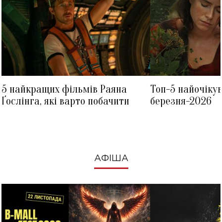
5 найкращих фільмів Раяна
Топ-5 найочіку
Ґослінга, які варто побачити
березня-2026
АФІША