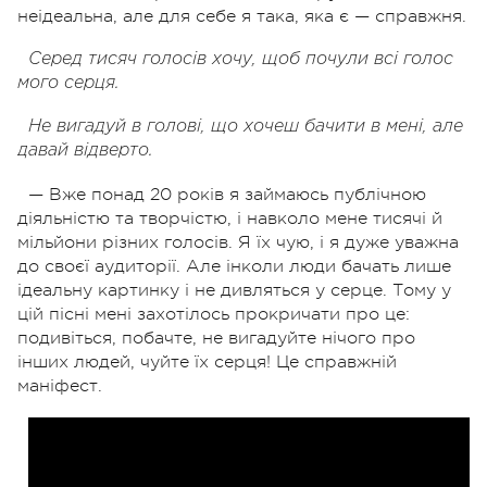
неідеальна, але для себе я така, яка є — справжня.
Серед тисяч голосів хочу, щоб почули всі голос
мого серця.
Не вигадуй в голові, що хочеш бачити в мені, але
давай відверто.
— Вже понад 20 років я займаюсь публічною
діяльністю та творчістю, і навколо мене тисячі й
мільйони різних голосів. Я їх чую, і я дуже уважна
до своєї аудиторії. Але інколи люди бачать лише
ідеальну картинку і не дивляться у серце. Тому у
цій пісні мені захотілось прокричати про це:
подивіться, побачте, не вигадуйте нічого про
інших людей, чуйте їх серця! Це справжній
маніфест.