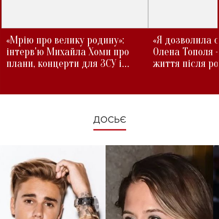
«Мрію про велику родину»:
«Я дозволила с
інтерв'ю Михайла Хоми про
Олена Тополя 
плани, концерти для ЗСУ і
життя після р
зміни під час війни
ДОСЬЄ