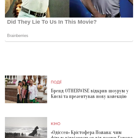
ПОДІЇ
Бренд OTHERWISE відкрив шоурум у
Києві та презентував нову колекцію
КІНО
«Одіссея» Крістофера Нолана: чим
фільм відрізняється від поеми Гомера