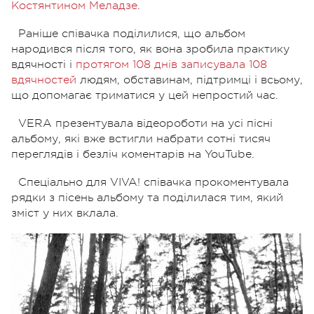
Костянтином Меладзе
.
Раніше співачка поділилися, що альбом
народився після того, як вона зробила практику
вдячності і
протягом 108 днів записувала 108
вдячностей
людям, обставинам, підтримці і всьому,
що допомагає триматися у цей непростий час.
VERA презентувала відеороботи на усі пісні
альбому, які вже встигли набрати сотні тисяч
переглядів і безліч коментарів на YouTube.
Cпеціально для VIVA! співачка прокоментувала
рядки з пісень альбому та поділилася тим, який
зміст у них вклала.