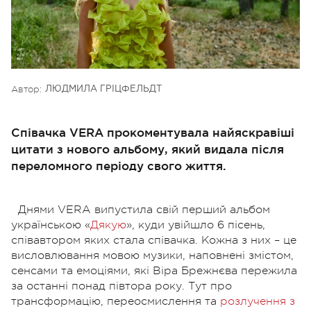
Автор:
ЛЮДМИЛА ГРІЦФЕЛЬДТ
Співачка VERA прокоментувала найяскравіші
цитати з нового альбому, який видала після
переломного періоду свого життя.
Днями VERA випустила свій перший альбом
українською «
Дякую
», куди увійшло 6 пісень,
співавтором яких стала співачка. Кожна з них – це
висловлювання мовою музики, наповнені змістом,
сенсами та емоціями, які Віра Брежнєва пережила
за останні понад півтора року. Тут про
трансформацію, переосмислення та
розлучення з