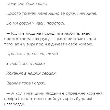
Поки світ божеволіє,
Просто тримай мене міцно за руку, і ніч мине,
Бо ми разом у часі і просторі.
— Коли є людина поряд, яка любить, знає і
просто тримає за руку — цього вистачить для
того, аби у вирі подій відчувати себе живою.
Про все, що хочеш, питай.
У небі зорі, й нехай
Кохання в наших серцях
Здолає горе і страх.
— А коли між цими людьми є справжнє кохання,
довіра і тепло, вони пройдуть крізь будь-які
негаразди.