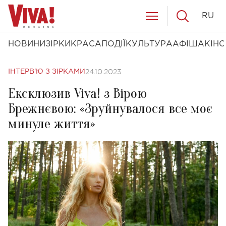
RU
НОВИНИ
ЗІРКИ
КРАСА
ПОДІЇ
КУЛЬТУРА
АФІША
КІНО
24.10.2023
ІНТЕРВ'Ю З ЗІРКАМИ
Ексклюзив Viva! з Вірою
Брежнєвою: «Зруйнувалося все моє
минуле життя»