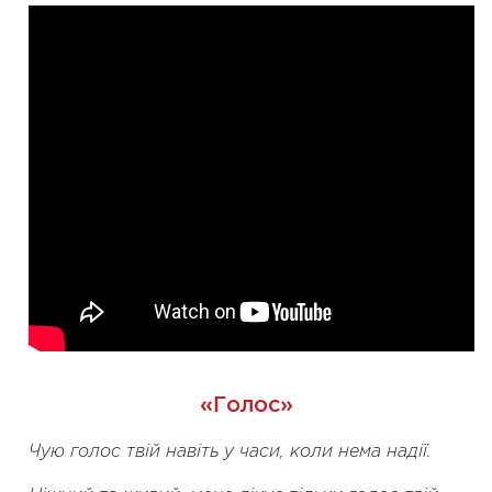
«Голос»
Чую голос твій навіть у часи, коли нема надії.