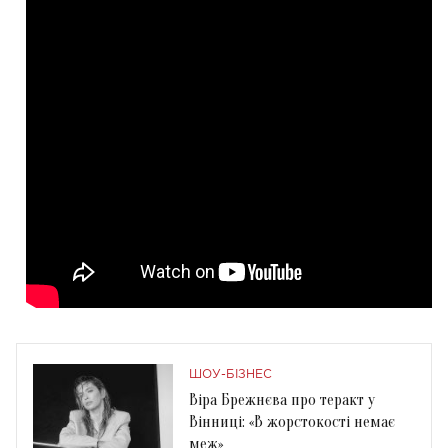
ШОУ-БІЗНЕС
Віра Брежнєва про теракт у
Вінниці: «В жорстокості немає
меж»