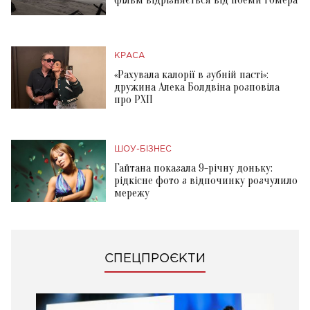
КРАСА
«Рахувала калорії в зубній пасті»:
дружина Алека Болдвіна розповіла
про РХП
ШОУ-БІЗНЕС
Гайтана показала 9-річну доньку:
рідкісне фото з відпочинку розчулило
мережу
СПЕЦПРОЄКТИ