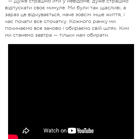
— Дуже страшно йти у невідоме, дуже страшно
відпускати своє минуле. Ми були так щасливі, а
зараз це відчувається, наче зовсім інше життя, і
час почати все спочатку. Кожного ранку ми
починаємо все заново і обираємо свій шлях. Ким
ми станемо завтра — тільки нам обирати.