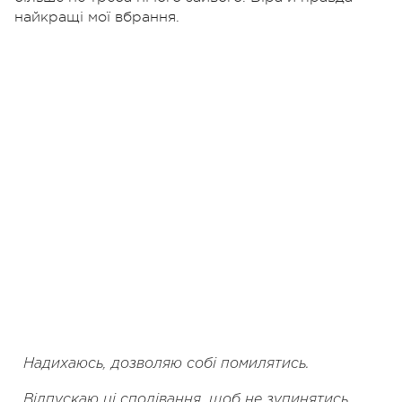
найкращі мої вбрання.
Надихаюсь, дозволяю собі помилятись.
Відпускаю ці сподівання, щоб не зупинятись.