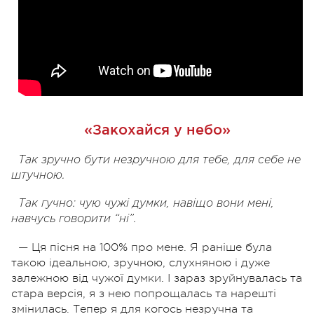
«Закохайся у небо»
Так зручно бути незручною для тебе, для себе не
штучною.
Так гучно: чую чужі думки, навіщо вони мені,
навчусь говорити “ні”.
— Ця пісня на 100% про мене. Я раніше була
такою ідеальною, зручною, слухняною і дуже
залежною від чужої думки. І зараз зруйнувалась та
стара версія, я з нею попрощалась та нарешті
змінилась. Тепер я для когось незручна та