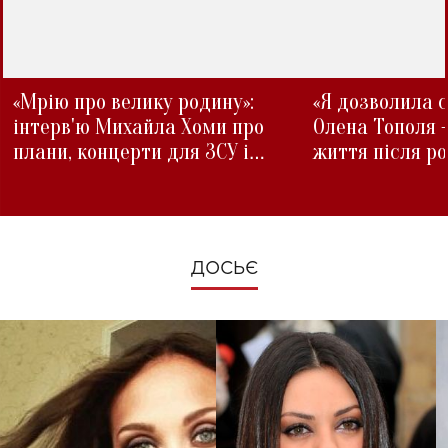
«Мрію про велику родину»:
«Я дозволила с
інтерв'ю Михайла Хоми про
Олена Тополя 
плани, концерти для ЗСУ і
життя після р
зміни під час війни
ДОСЬЄ