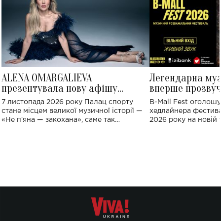
ALENA OMARGALIEVA
Легендарна му
презентувала нову афішу
вперше прозвуч
великого концерту в Палаці
Україні: де від
7 листопада 2026 року Палац спорту
B-Mall Fest оголош
спорту
стане місцем великої музичної історії —
хедлайнера фестива
«Не пʼяна — закохана», саме так
2026 року на новій т
символічно названо майбутній концерт
stage відбудеться у
ALENA OMARGALIEVA.
ENIGMA VOICES' OR