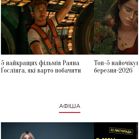
5 найкращих фільмів Раяна
Топ-5 найочіку
Ґослінга, які варто побачити
березня-2026
АФІША