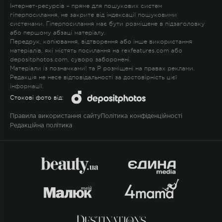
Інтернет-ресурсів – пряме для пошукових систем
гіперпосилання, не закрите від індексації пошуковими
системами. Гіперпосилання має бути розміщене в підзаголовку
або першому абзаці матеріалу.
Передрук, копіювання, відтворення або інше використання
матеріалів, які містять посилання на rexfeatures.com або
depositphotos.com, суворо заборонені.
Матеріали із позначками
!
та
P
розміщені на правах реклами.
Редакція не несе відповідальності за достовірність цієї
інформації.
Стокові фото від:
Правила використання сайту
Політика конфіденційності
Редакційна політика