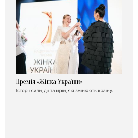
Премія «Жінка України»
Історії сили, дії та мрій, які змінюють країну.