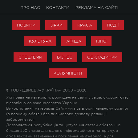
ПРО НАС
КОНТАКТИ
РЕКЛАМА НА САЙТІ
НОВИНИ
ЗІРКИ
КРАСА
ПОДІЇ
КУЛЬТУРА
АФІША
КІНО
СПЕЦТЕМИ
БІЗНЕС
ОБКЛАДИНКИ
КОЛУМНІСТИ
© ТОВ «ЕДІМЕДІА-УКРАЇНА», 2008 - 2026
Усі права на матеріали, розміщені на сайті viva.ua, охороняються
відповідно до законодавства України.
Використання матеріалів Сайту viva.ua в оригінальному розмірі
(в повному обсязі) без письмового дозволу редакції
забороняється.
Дозволяється републікація та цитування статей обсягом не
більше 250 знаків для одного інформаційного матеріалу, з
обов'язковим зазначенням посилання на джерело, а для