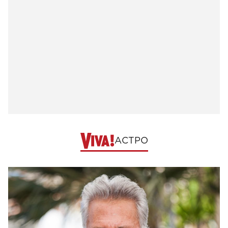
АСТРО