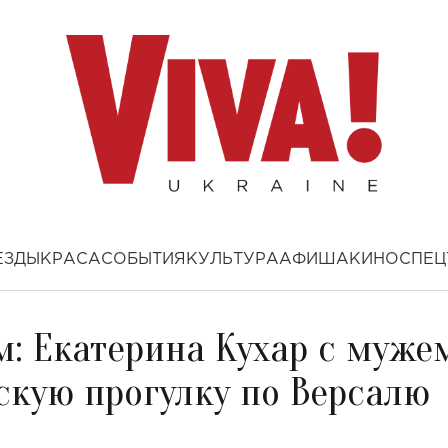
ЕЗДЫ
КРАСА
СОБЫТИЯ
КУЛЬТУРА
АФИША
КИНО
СПЕЦ
м: Екатерина Кухар с муже
скую прогулку по Версалю