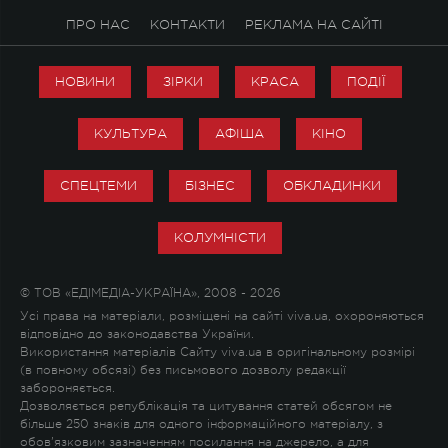
ПРО НАС
КОНТАКТИ
РЕКЛАМА НА САЙТІ
НОВИНИ
ЗІРКИ
КРАСА
ПОДІЇ
КУЛЬТУРА
АФІША
КІНО
СПЕЦТЕМИ
БІЗНЕС
ОБКЛАДИНКИ
КОЛУМНІСТИ
© ТОВ «ЕДІМЕДІА-УКРАЇНА», 2008 - 2026
Усі права на матеріали, розміщені на сайті viva.ua, охороняються
відповідно до законодавства України.
Використання матеріалів Сайту viva.ua в оригінальному розмірі
(в повному обсязі) без письмового дозволу редакції
забороняється.
Дозволяється републікація та цитування статей обсягом не
більше 250 знаків для одного інформаційного матеріалу, з
обов'язковим зазначенням посилання на джерело, а для