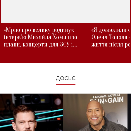
«Мрію про велику родину»:
«Я дозволила с
інтерв'ю Михайла Хоми про
Олена Тополя 
плани, концерти для ЗСУ і
життя після р
зміни під час війни
ДОСЬЄ