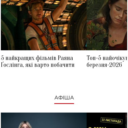
5 найкращих фільмів Раяна
Топ-5 найочіку
Ґослінга, які варто побачити
березня-2026
АФІША