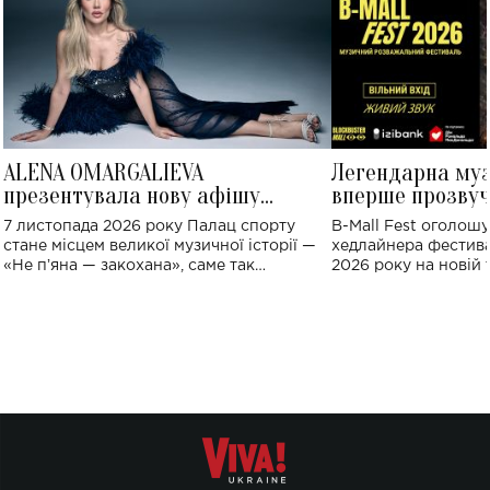
ALENA OMARGALIEVA
Легендарна му
презентувала нову афішу
вперше прозвуч
великого концерту в Палаці
Україні: де від
7 листопада 2026 року Палац спорту
B-Mall Fest оголош
спорту
стане місцем великої музичної історії —
хедлайнера фестива
«Не пʼяна — закохана», саме так
2026 року на новій т
символічно названо майбутній концерт
stage відбудеться у
ALENA OMARGALIEVA.
ENIGMA VOICES' OR