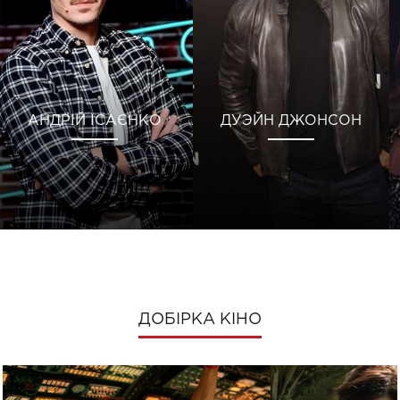
АНДРІЙ ІСАЄНКО
ДУЭЙН ДЖОНСОН
ДОБІРКА КІНО