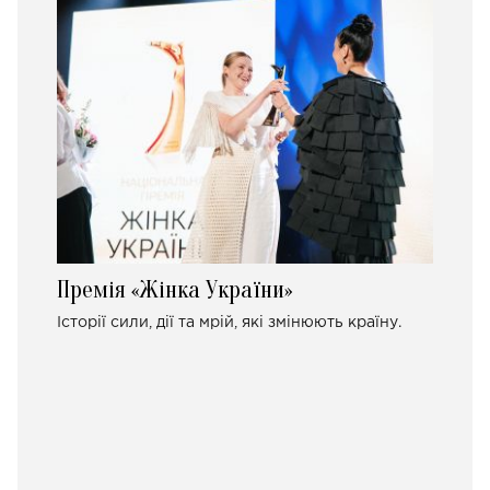
Премія «Жінка України»
Історії сили, дії та мрій, які змінюють країну.