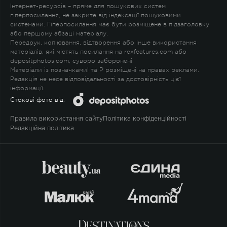
Інтернет-ресурсів – пряме для пошукових систем
гіперпосилання, не закрите від індексації пошуковими
системами. Гіперпосилання має бути розміщене в підзаголовку
або першому абзаці матеріалу.
Передрук, копіювання, відтворення або інше використання
матеріалів, які містять посилання на rexfeatures.com або
depositphotos.com, суворо заборонені.
Матеріали із позначками
!
та
P
розміщені на правах реклами.
Редакція не несе відповідальності за достовірність цієї
інформації.
Стокові фото від:
Правила використання сайту
Політика конфіденційності
Редакційна політика