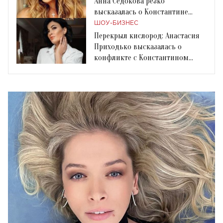
Анна Седокова резко
высказалась о Константине
Меладзе
ШОУ-БИЗНЕС
Перекрыл кислород: Анастасия
Приходько высказалась о
конфликте с Константином
Меладзе