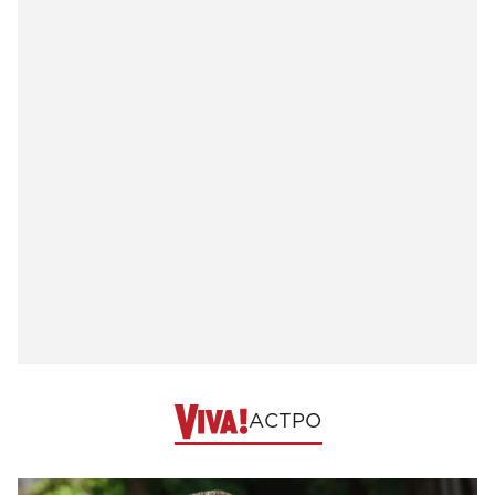
АСТРО