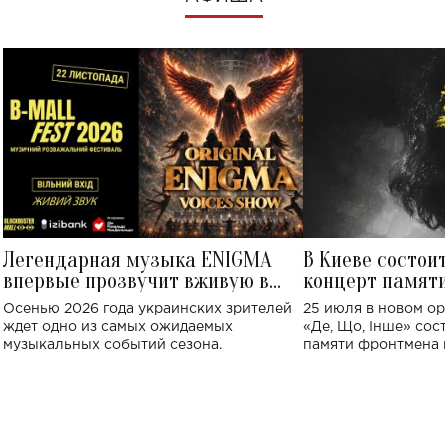
Легендарная музыка ENIGMA
В Киеве состои
впервые прозвучит вживую в
концерт памят
Украине: где состоится концерт
Клименко: более
Осенью 2026 года украинских зрителей
25 июля в новом op
исполнят песн
ждет одно из самых ожидаемых
«Де, Що, Інше» сос
музыкальных событий сезона.
памяти фронтмена
Михаила Клименко. 
особенный музыкал
посвященный артист
стало символом ис
настоящей любви.