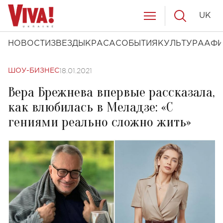
UK
НОВОСТИ
ЗВЕЗДЫ
КРАСА
СОБЫТИЯ
КУЛЬТУРА
АФ
18.01.2021
ШОУ-БИЗНЕС
Вера Брежнева впервые рассказала,
как влюбилась в Меладзе: «С
гениями реально сложно жить»