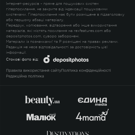
Інтернет-ресурсів – пряме для пошукових систем
гіперпосилання, не закрите від індексації пошуковими
системами. Гіперпосилання має бути розміщене в підзаголовку
або першому абзаці матеріалу.
Передрук, копіювання, відтворення або інше використання
матеріалів, які містять посилання на rexfeatures.com або
depositphotos.com, суворо заборонені.
Матеріали із позначками
!
та
P
розміщені на правах реклами.
Редакція не несе відповідальності за достовірність цієї
інформації.
Стокові фото від:
Правила використання сайту
Політика конфіденційності
Редакційна політика