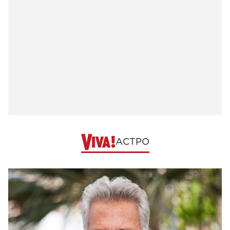
АСТРО