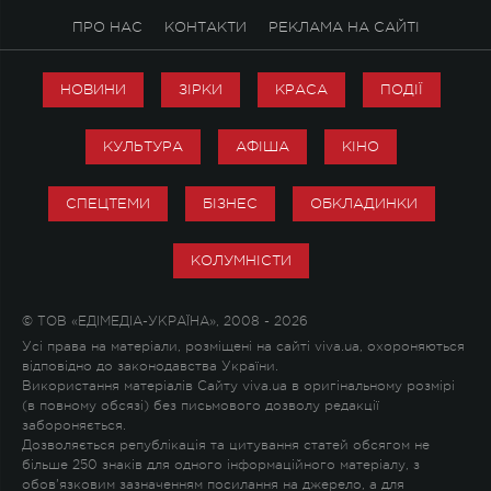
ПРО НАС
КОНТАКТИ
РЕКЛАМА НА САЙТІ
НОВИНИ
ЗІРКИ
КРАСА
ПОДІЇ
КУЛЬТУРА
АФІША
КІНО
СПЕЦТЕМИ
БІЗНЕС
ОБКЛАДИНКИ
КОЛУМНІСТИ
© ТОВ «ЕДІМЕДІА-УКРАЇНА», 2008 - 2026
Усі права на матеріали, розміщені на сайті viva.ua, охороняються
відповідно до законодавства України.
Використання матеріалів Сайту viva.ua в оригінальному розмірі
(в повному обсязі) без письмового дозволу редакції
забороняється.
Дозволяється републікація та цитування статей обсягом не
більше 250 знаків для одного інформаційного матеріалу, з
обов'язковим зазначенням посилання на джерело, а для