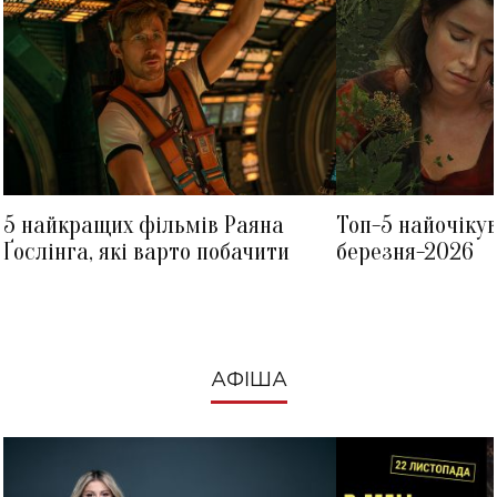
5 найкращих фільмів Раяна
Топ-5 найочіку
Ґослінга, які варто побачити
березня-2026
АФІША