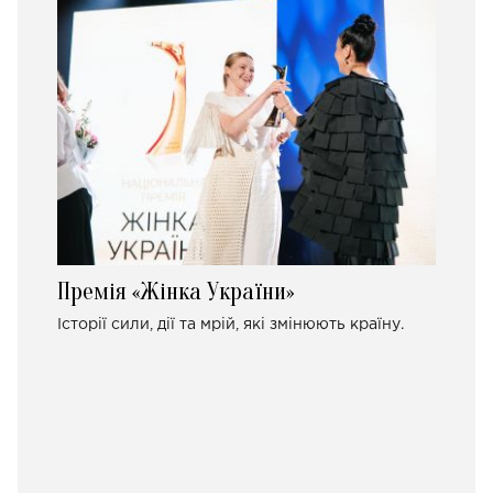
Премія «Жінка України»
Історії сили, дії та мрій, які змінюють країну.