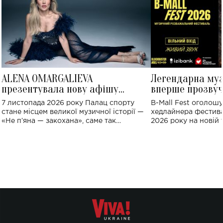
ALENA OMARGALIEVA
Легендарна му
презентувала нову афішу
вперше прозвуч
великого концерту в Палаці
Україні: де від
7 листопада 2026 року Палац спорту
B-Mall Fest оголош
спорту
стане місцем великої музичної історії —
хедлайнера фестива
«Не пʼяна — закохана», саме так
2026 року на новій т
символічно названо майбутній концерт
stage відбудеться у
ALENA OMARGALIEVA.
ENIGMA VOICES' OR