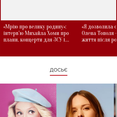
«Мрію про велику родину»:
«Я дозволила с
інтерв'ю Михайла Хоми про
Олена Тополя 
плани, концерти для ЗСУ і
життя після р
зміни під час війни
ДОСЬЄ